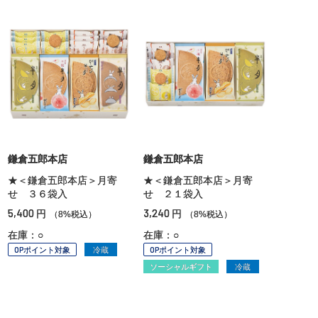
鎌倉五郎本店
鎌倉五郎本店
★＜鎌倉五郎本店＞月寄
★＜鎌倉五郎本店＞月寄
せ ３６袋入
せ ２１袋入
5,400
3,240
円
円
（8%税込）
（8%税込）
在庫：○
在庫：○
OPポイント対象
冷蔵
OPポイント対象
ソーシャルギフト
冷蔵