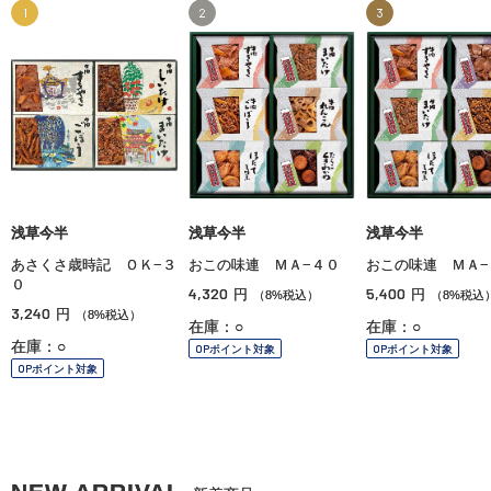
1
2
3
浅草今半
浅草今半
浅草今半
あさくさ歳時記 ＯＫ−３
おこの味連 ＭＡ−４０
おこの味連 ＭＡ−
０
4,320
5,400
円
円
（8%税込）
（8%税込
3,240
円
（8%税込）
在庫：○
在庫：○
在庫：○
OPポイント対象
OPポイント対象
OPポイント対象