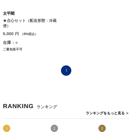
太平閣
★点心セット（配送形態：冷蔵
便）
5,000
円
（8%税込）
在庫：○
二重包装不可
1
RANKING
ランキング
ランキングを
もっと見る
＞
1
2
3