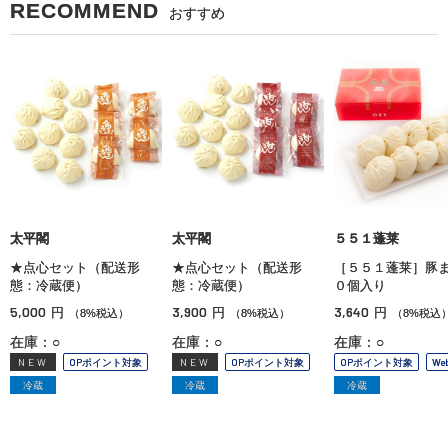
RECOMMEND
おすすめ
太平閣
太平閣
５５１蓬莱
★点心セット（配送形
★点心セット（配送形
［５５１蓬莱］豚
態：冷蔵便）
態：冷蔵便）
０個入り
5,000
3,900
3,640
円
円
円
（8%税込）
（8%税込）
（8%税込
在庫：○
在庫：○
在庫：○
NEW
OPポイント対象
NEW
OPポイント対象
OPポイント対象
We
冷蔵
冷蔵
冷蔵