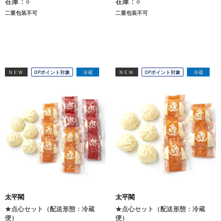
在庫：○
在庫：○
二重包装不可
二重包装不可
NEW
OPポイント対象
冷蔵
NEW
OPポイント対象
冷蔵
太平閣
太平閣
★点心セット（配送形態：冷蔵
★点心セット（配送形態：冷蔵
便）
便）