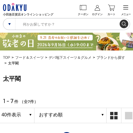
小田急百貨店オンラインショッピング
クーポン
ログイン
カート
メニュー
TOP
フード＆スイーツ
デパ地下スイーツ＆グルメ
ブランドから探す
太平閣
太平閣
1 - 7
7
件 （全
件）