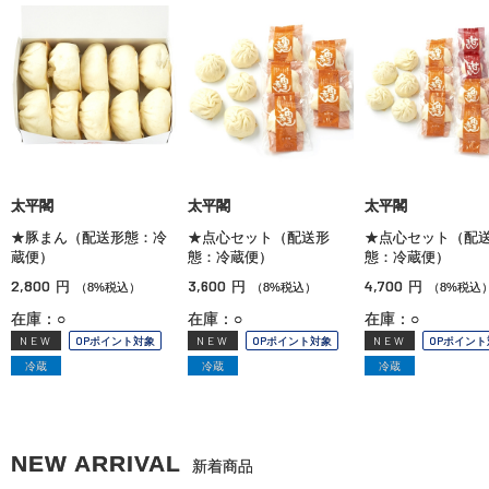
太平閣
太平閣
太平閣
★豚まん（配送形態：冷
★点心セット（配送形
★点心セット（配
蔵便）
態：冷蔵便）
態：冷蔵便）
2,800
3,600
4,700
円
円
円
（8%税込）
（8%税込）
（8%税込
在庫：○
在庫：○
在庫：○
NEW
OPポイント対象
NEW
OPポイント対象
NEW
OPポイント
冷蔵
冷蔵
冷蔵
NEW ARRIVAL
新着商品