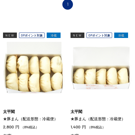
1
NEW
OPポイント対象
冷蔵
NEW
OPポイント対象
冷蔵
太平閣
太平閣
★豚まん（配送形態：冷蔵便）
★豚まん（配送形態：冷蔵便）
2,800
1,400
円
円
（8%税込）
（8%税込）