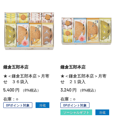
鎌倉五郎本店
鎌倉五郎本店
★＜鎌倉五郎本店＞月寄
★＜鎌倉五郎本店＞月寄
せ ３６袋入
せ ２１袋入
5,400
3,240
円
円
（8%税込）
（8%税込）
在庫：○
在庫：○
OPポイント対象
冷蔵
OPポイント対象
ソーシャルギフト
冷蔵