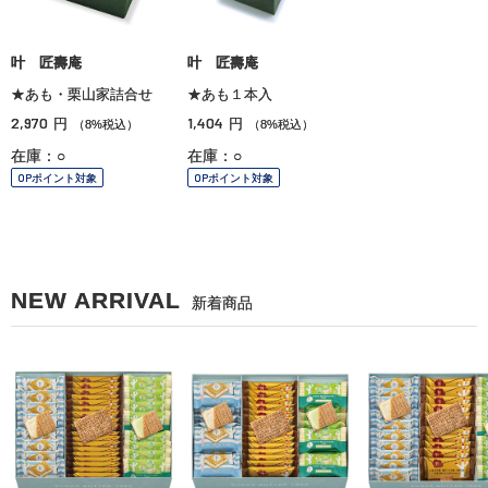
叶 匠壽庵
叶 匠壽庵
★あも・栗山家詰合せ
★あも１本入
2,970
1,404
円
円
（8%税込）
（8%税込）
在庫：○
在庫：○
OPポイント対象
OPポイント対象
NEW ARRIVAL
新着商品