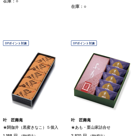
在庫：○
在庫：○
OPポイント対象
OPポイント対象
叶 匠壽庵
叶 匠壽庵
★閼伽井（黒蜜きなこ）５個入
★あも・栗山家詰合せ
1,188
2,970
円
円
（8%税込）
（8%税込）