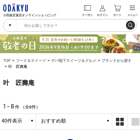
小田急百貨店オンラインショッピング
クーポン
ログイン
カート
メニュー
TOP
フード＆スイーツ
デパ地下スイーツ＆グルメ
ブランドから探す
叶 匠壽庵
叶 匠壽庵
1 - 6
6
件 （全
件）