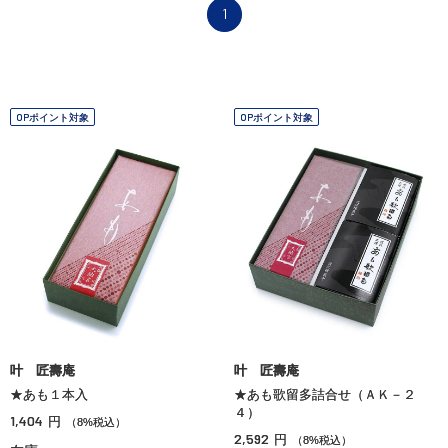
1
OPポイント対象
OPポイント対象
叶 匠壽庵
叶 匠壽庵
★あも１本入
★あも歌留多詰合せ（ＡＫ－２
４）
1,404
円
（8%税込）
2,592
円
（8%税込）