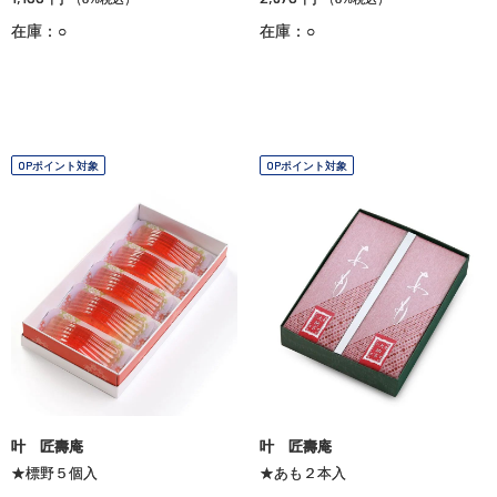
在庫：○
在庫：○
OPポイント対象
OPポイント対象
叶 匠壽庵
叶 匠壽庵
★標野５個入
★あも２本入