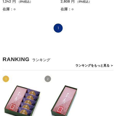
1,242
2,808
円
円
（8%税込）
（8%税込）
在庫：○
在庫：○
1
RANKING
ランキング
ランキングを
もっと見る
＞
1
2