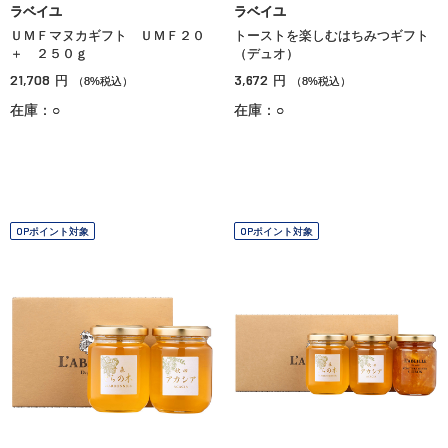
ラベイユ
ラベイユ
ＵＭＦマヌカギフト ＵＭＦ２０
トーストを楽しむはちみつギフト
＋ ２５０ｇ
（デュオ）
21,708
3,672
円
円
（8%税込）
（8%税込）
在庫：○
在庫：○
OPポイント対象
OPポイント対象