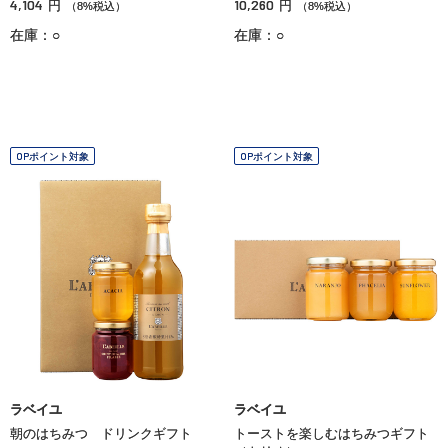
4,104
10,260
円
円
（8%税込）
（8%税込）
在庫：○
在庫：○
OPポイント対象
OPポイント対象
ラベイユ
ラベイユ
朝のはちみつ ドリンクギフト
トーストを楽しむはちみつギフト