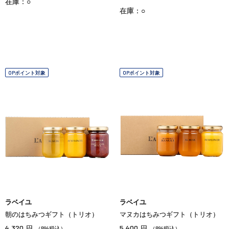
在庫：○
在庫：○
OPポイント対象
OPポイント対象
ラベイユ
ラベイユ
朝のはちみつギフト（トリオ）
マヌカはちみつギフト（トリオ）
4,320
5,400
円
円
（8%税込）
（8%税込）