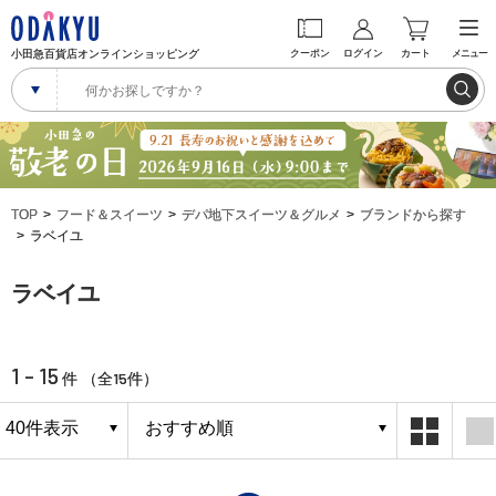
小田急百貨店オンラインショッピング
クーポン
ログイン
カート
メニュー
TOP
フード＆スイーツ
デパ地下スイーツ＆グルメ
ブランドから探す
ラベイユ
ラベイユ
1 - 15
15
件 （全
件）