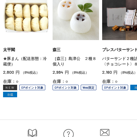
太平閣
森三
プレスバターサン
★豚まん（配送形態：冷
［森三］島津公 ２種８
バターサンド２種
蔵便）
個入り
〈チョコレート〉
2,800
2,984
2,160
円
円
円
（8%税込）
（8%税込）
（8%税込
在庫：○
在庫：○
在庫：○
NEW
OPポイント対象
OPポイント対象
Web限定
OPポイント対象
冷蔵