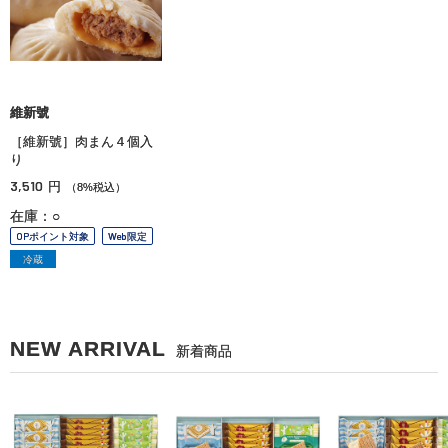
維新號
［維新號］肉まん４個入
り
3,510
円
（8%税込）
在庫：○
OPポイント対象
Web限定
冷蔵
NEW ARRIVAL
新着商品