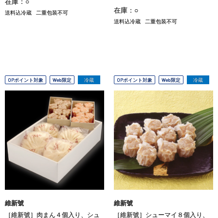
在庫：○
在庫：○
送料込冷蔵
二重包装不可
送料込冷蔵
二重包装不可
OPポイント対象
Web限定
冷蔵
OPポイント対象
Web限定
冷蔵
維新號
維新號
［維新號］肉まん４個入り、シュ
［維新號］シューマイ８個入り、