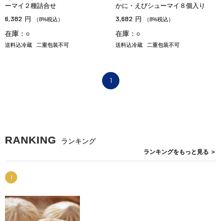
ーマイ２種詰合せ
かに・えびシューマイ８個入り
6,382
3,682
円
円
（8%税込）
（8%税込）
在庫：○
在庫：○
送料込冷蔵
二重包装不可
送料込冷蔵
二重包装不可
1
RANKING
ランキング
ランキングを
もっと見る
＞
1