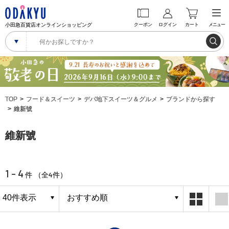
小田急百貨店オンラインショッピング
クーポン
ログイン
カート
メニュー
TOP
フード＆スイーツ
デパ地下スイーツ＆グルメ
ブランドから探す
維新號
維新號
1 - 4
4
件 （全
件）