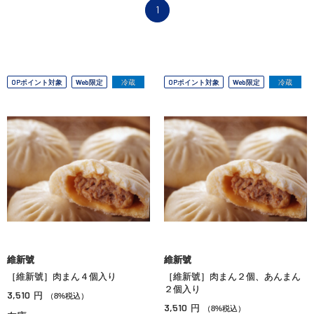
1
OPポイント対象
Web限定
冷蔵
OPポイント対象
Web限定
冷蔵
維新號
維新號
［維新號］肉まん４個入り
［維新號］肉まん２個、あんまん
２個入り
3,510
円
（8%税込）
3,510
円
（8%税込）