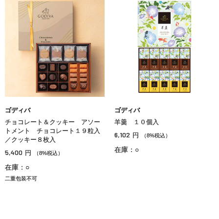
ゴディバ
ゴディバ
チョコレート＆クッキー アソー
羊羹 １０個入
トメント チョコレート１９粒入
6,102
円
（8%税込）
／クッキー８枚入
在庫：○
5,400
円
（8%税込）
在庫：○
二重包装不可