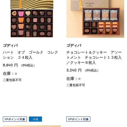
ゴディバ
ゴディバ
ハート オブ ゴールド コレク
チョコレート＆クッキー アソー
ション ２４粒入
トメント チョコレート１３粒入
／クッキー８枚入
8,640
円
（8%税込）
3,240
円
（8%税込）
在庫：○
在庫：○
二重包装不可
二重包装不可
OPポイント対象
冷蔵
OPポイント対象