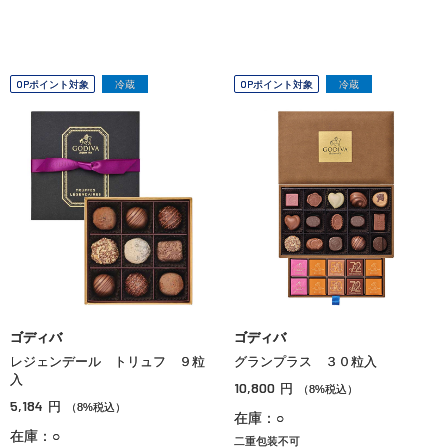
OPポイント対象
冷蔵
OPポイント対象
冷蔵
ゴディバ
ゴディバ
レジェンデール トリュフ ９粒
グランプラス ３０粒入
入
10,800
円
（8%税込）
5,184
円
（8%税込）
在庫：○
在庫：○
二重包装不可