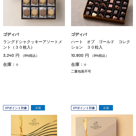
ゴディバ
ゴディバ
ラングドシャクッキーアソートメ
ハート オブ ゴールド コレク
ント（３０枚入）
ション ３０粒入
3,240
10,800
円
円
（8%税込）
（8%税込）
在庫：○
在庫：○
二重包装不可
OPポイント対象
冷蔵
OPポイント対象
冷蔵