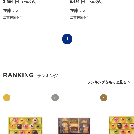
3,564
6,696
円
円
（8%税込）
（8%税込）
在庫：○
在庫：○
二重包装不可
二重包装不可
1
RANKING
ランキング
ランキングを
もっと見る
＞
1
2
3