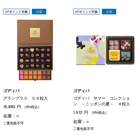
OPポイント対象
冷蔵
OPポイント対象
冷蔵
ゴディバ
ゴディバ
グランプラス ５９粒入
ゴディバ サマー コレクショ
ン －ニッポンの夏－ ４粒入
19,980
円
（8%税込）
1,512
円
（8%税込）
在庫：○
在庫：○
二重包装不可
二重包装不可