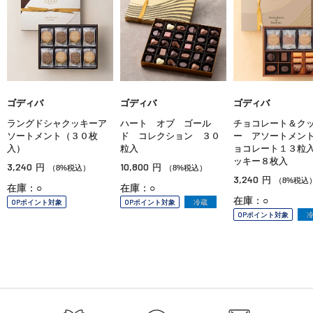
ゴディバ
ゴディバ
ゴディバ
ラングドシャクッキーア
ハート オブ ゴール
チョコレート＆ク
ソートメント（３０枚
ド コレクション ３０
ー アソートメン
入）
粒入
ョコレート１３粒
ッキー８枚入
3,240
10,800
円
円
（8%税込）
（8%税込）
3,240
円
（8%税込
在庫：○
在庫：○
在庫：○
OPポイント対象
OPポイント対象
冷蔵
OPポイント対象