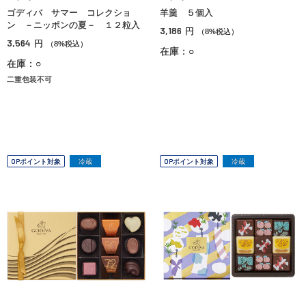
ゴディバ サマー コレクショ
羊羹 ５個入
ン －ニッポンの夏－ １２粒入
3,186
円
（8%税込）
3,564
円
（8%税込）
在庫：○
在庫：○
二重包装不可
OPポイント対象
冷蔵
OPポイント対象
冷蔵