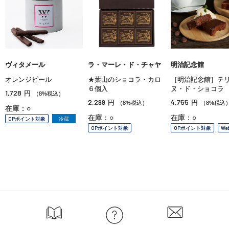
ヴィタメール
ラ・マーレ・ド・チャヤ
明治記念館
オレンジピール
★葉山のショコラ・カロ
［明治記念館］テ
６個入
ヌ・ド・ショコラ
1,728
円
（8%税込）
2,299
4,755
円
円
（8%税込）
（8%税込
在庫：○
在庫：○
在庫：○
OPポイント対象
冷蔵
OPポイント対象
OPポイント対象
We