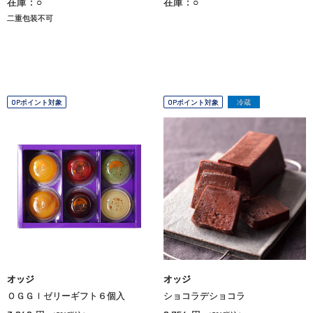
在庫：○
在庫：○
二重包装不可
OPポイント対象
OPポイント対象
冷蔵
オッジ
オッジ
ＯＧＧＩゼリーギフト６個入
ショコラデショコラ