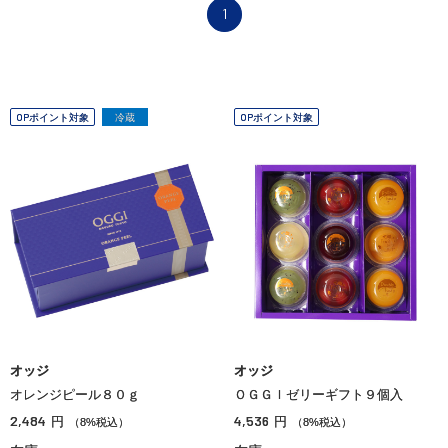
1
OPポイント対象
冷蔵
OPポイント対象
オッジ
オッジ
オレンジピール８０ｇ
ＯＧＧＩゼリーギフト９個入
2,484
4,536
円
円
（8%税込）
（8%税込）