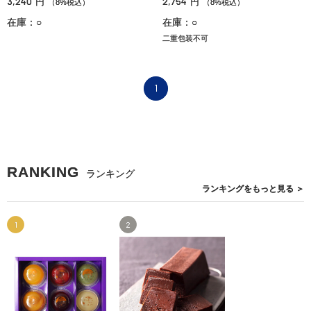
3,240
2,754
円
円
（8%税込）
（8%税込）
在庫：○
在庫：○
二重包装不可
1
RANKING
ランキング
ランキングを
もっと見る
＞
1
2