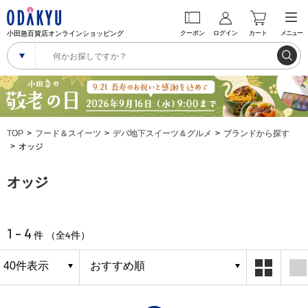
小田急百貨店オンラインショッピング
クーポン
ログイン
カート
メニュー
TOP
フード＆スイーツ
デパ地下スイーツ＆グルメ
ブランドから探す
オッジ
オッジ
1 - 4
4
件 （全
件）