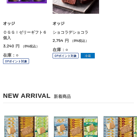
オッジ
オッジ
ＯＧＧＩゼリーギフト６
ショコラデショコラ
個入
2,754
円
（8%税込）
3,240
円
（8%税込）
在庫：○
在庫：○
OPポイント対象
冷蔵
OPポイント対象
NEW ARRIVAL
新着商品