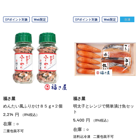
OPポイント対象
Web限定
OPポイント対象
Web限定
冷凍
福さ屋
福さ屋
めんたい風ふりかけ８５ｇ×２個
明太子とレンジで簡単漬け魚セッ
ト
2,214
円
（8%税込）
5,400
円
（8%税込）
在庫：○
在庫：○
二重包装不可
送料込冷凍
二重包装不可