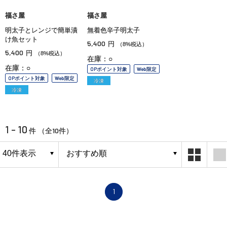
福さ屋
福さ屋
明太子とレンジで簡単漬
無着色辛子明太子
け魚セット
5,400
円
（8%税込）
5,400
円
（8%税込）
在庫：○
在庫：○
OPポイント対象
Web限定
OPポイント対象
Web限定
冷凍
冷凍
1 - 10
10
件 （全
件）
1