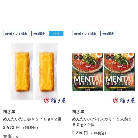
OPポイント対象
Web限定
冷凍
OPポイント対象
Web限定
福さ屋
福さ屋
めんたいだし巻き２７０ｇ×２個
めんたいスパイスカリー１人前１
８０ｇ×２個
2,432
円
（8%税込）
2,214
円
（8%税込）
在庫：○