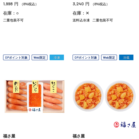
1,998
3,240
円
円
（8%税込）
（8%税込）
在庫：○
在庫：✕
二重包装不可
送料込冷凍
二重包装不可
OPポイント対象
Web限定
冷凍
OPポイント対象
Web限定
冷蔵
福さ屋
福さ屋