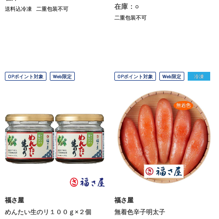
在庫：○
送料込冷凍
二重包装不可
二重包装不可
OPポイント対象
Web限定
OPポイント対象
Web限定
冷凍
福さ屋
福さ屋
めんたい生のリ１００ｇ×２個
無着色辛子明太子