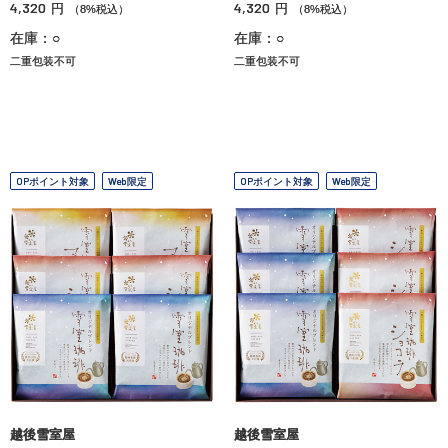
4,320
4,320
円
円
（8%税込）
（8%税込）
在庫：○
在庫：○
二重包装不可
二重包装不可
OPポイント対象
Web限定
OPポイント対象
Web限定
越後雪室屋
越後雪室屋