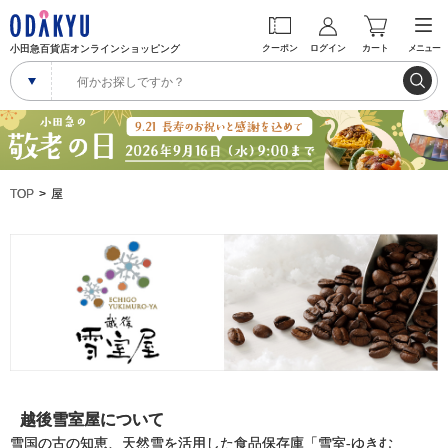
小田急百貨店オンラインショッピング
クーポン
ログイン
カート
メニュー
TOP
屋
越後雪室屋について
雪国の古の知恵、天然雪を活用した食品保存庫「雪室-ゆきむ