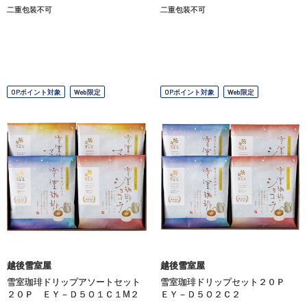
二重包装不可
二重包装不可
OPポイント対象
Web限定
OPポイント対象
Web限定
越後雪室屋
越後雪室屋
雪室珈琲ドリップアソートセット
雪室珈琲ドリップセット２０Ｐ
２０Ｐ ＥＹ－Ｄ５Ｏ１Ｃ１М２
ＥＹ－Ｄ５Ｏ２Ｃ２