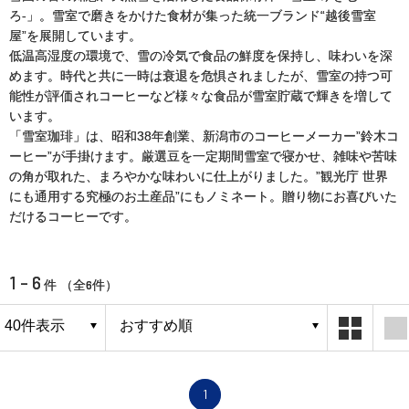
ろ-」。雪室で磨きをかけた食材が集った統一ブランド“越後雪室
屋”を展開しています。
低温高湿度の環境で、雪の冷気で食品の鮮度を保持し、味わいを深
めます。時代と共に一時は衰退を危惧されましたが、雪室の持つ可
能性が評価されコーヒーなど様々な食品が雪室貯蔵で輝きを増して
います。
「雪室珈琲」は、昭和38年創業、新潟市のコーヒーメーカー”鈴木コ
ーヒー”が手掛けます。厳選豆を一定期間雪室で寝かせ、雑味や苦味
の角が取れた、まろやかな味わいに仕上がりました。”観光庁 世界
にも通用する究極のお土産品”にもノミネート。贈り物にお喜びいた
だけるコーヒーです。
1 - 6
6
件 （全
件）
1