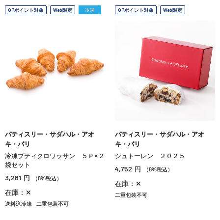
OPポイント対象
Web限定
冷凍
OPポイント対象
Web限定
パティスリー・サダハル・アオ
パティスリー・サダハル・アオ
キ・パリ
キ・パリ
冷凍プティクロワッサン ５Ｐ×２
シュトーレン ２０２５
袋セット
4,752
円
（8%税込）
3,281
円
（8%税込）
在庫：✕
在庫：✕
二重包装不可
送料込冷凍
二重包装不可