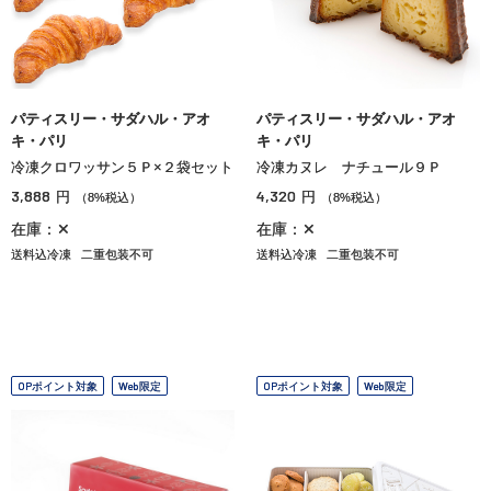
パティスリー・サダハル・アオ
パティスリー・サダハル・アオ
キ・パリ
キ・パリ
冷凍クロワッサン５Ｐ×２袋セット
冷凍カヌレ ナチュール９Ｐ
3,888
4,320
円
円
（8%税込）
（8%税込）
在庫：✕
在庫：✕
送料込冷凍
二重包装不可
送料込冷凍
二重包装不可
OPポイント対象
Web限定
OPポイント対象
Web限定