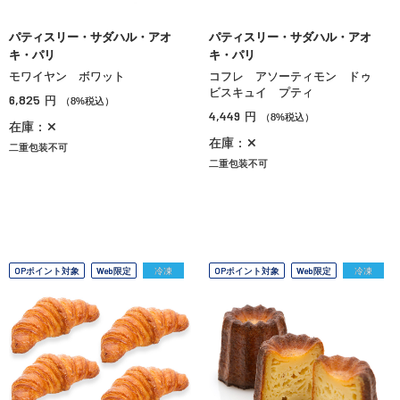
パティスリー・サダハル・アオ
パティスリー・サダハル・アオ
キ・パリ
キ・パリ
モワイヤン ボワット
コフレ アソーティモン ドゥ
ビスキュイ プティ
6,825
円
（8%税込）
4,449
円
（8%税込）
在庫：✕
在庫：✕
二重包装不可
二重包装不可
OPポイント対象
Web限定
冷凍
OPポイント対象
Web限定
冷凍