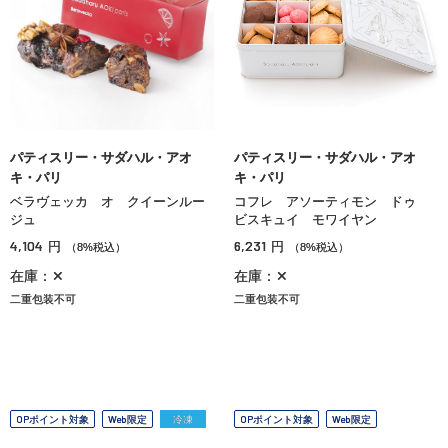
パティスリー・サダハル・アオ
パティスリー・サダハル・アオ
キ・パリ
キ・パリ
ベラヴェッカ オ クイーンルー
コフレ アソーティモン ドゥ
ジュ
ビスキュイ モワイヤン
4,104
6,231
円
円
（8%税込）
（8%税込）
在庫：✕
在庫：✕
二重包装不可
二重包装不可
OPポイント対象
Web限定
冷凍
OPポイント対象
Web限定