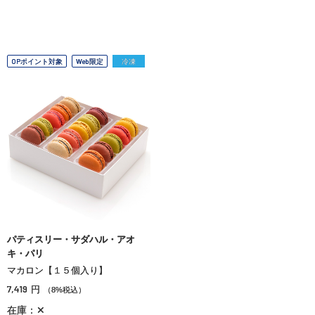
OPポイント対象
Web限定
冷凍
パティスリー・サダハル・アオ
キ・パリ
マカロン【１５個入り】
7,419
円
（8%税込）
在庫：✕