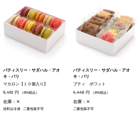
パティスリー・サダハル・アオ
パティスリー・サダハル・アオ
キ・パリ
キ・パリ
マカロン【１０個入り】
プティ ボワット
5,410
4,449
円
円
（8%税込）
（8%税込）
在庫：✕
在庫：✕
送料込冷凍
二重包装不可
二重包装不可