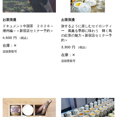
お茶浪漫
お茶浪漫
ドキュメント中国茶 ２０２６～
旅するように楽しむセイロンティ
潮州編～＜新宿店セミナー予約＞
ー 風薫る季節に味わう 輝く島
の紅茶の魅力＜新宿店セミナー予
4,500
円
（税込）
約＞
在庫：✕
3,300
円
（税込）
店頭受取可
在庫：✕
店頭受取可