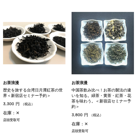
お茶浪漫
お茶浪漫
歴史を旅する台湾日月潭紅茶の世
中国茶飲み比べ！お茶の製法の違
界＜新宿店セミナー予約＞
いを知る。緑茶・黄茶・紅茶・花
茶を味わう。＜新宿店セミナー予
3,300
円
（税込）
約＞
在庫：✕
3,800
円
（税込）
店頭受取可
在庫：✕
店頭受取可