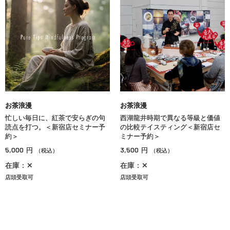
お茶浪漫
お茶浪漫
忙しい毎日に、紅茶で安らぎの句
西湖龍井時期で異なる等級と価値
読点を打つ。＜新宿店セミナー予
の比較テイスティング＜新宿店セ
約＞
ミナー予約＞
5,000
3,500
円
円
（税込）
（税込）
在庫：✕
在庫：✕
店頭受取可
店頭受取可