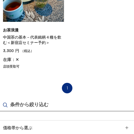
お茶浪漫
中国茶の基本－代表銘柄４種を飲
む＜新宿店セミナー予約＞
3,300
円
（税込）
在庫：✕
店頭受取可
1
条件から絞り込む
価格帯から選ぶ