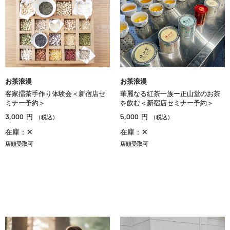
お茶浪漫
お茶浪漫
客家擂茶手作り体験会＜新宿店セ
華麗なる紅茶一族ー正山堂のお茶
ミナー予約＞
を飲む＜新宿店セミナー予約＞
3,000
5,000
円
円
（税込）
（税込）
在庫：✕
在庫：✕
店頭受取可
店頭受取可