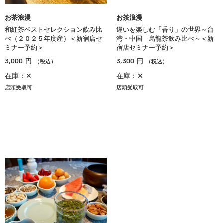
お茶浪漫
お茶浪漫
和紅茶ベストセレクション飲み比
違いを楽しむ「香り」の世界～台
べ（２０２５年度産）＜新宿店セ
湾・中国 烏龍茶飲み比べ～＜新
ミナー予約＞
宿店セミナー予約＞
3,000
3,300
円
円
（税込）
（税込）
在庫：✕
在庫：✕
店頭受取可
店頭受取可