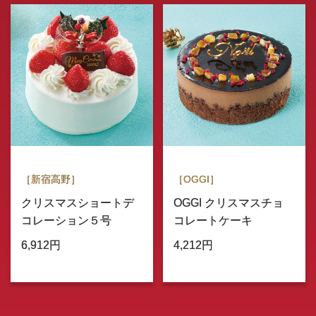
［新宿高野］
［OGGI］
クリスマスショートデ
OGGI クリスマスチョ
コレーション５号
コレートケーキ
6,912円
4,212円