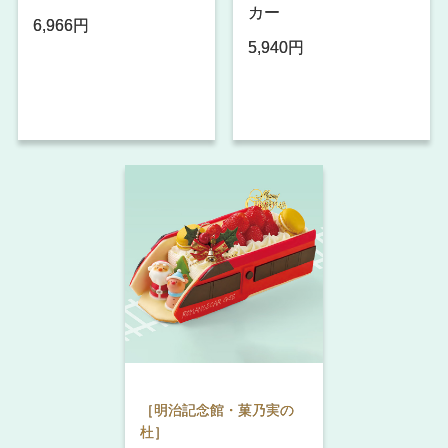
カー
6,966円
5,940円
［明治記念館・菓乃実の
杜］