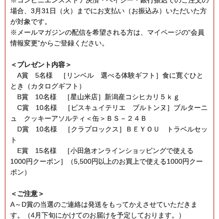
※コンビニエンスストア決済・ペイジー・銀行振込でのご注文の
場合、3月31日（火）までにお支払い（お振込み）いただいた方
が対象です。
※メールマガジンの配信を希望される方は、マイページの“会員
情報変更”からご登録ください。
＜プレゼント内容＞
A賞 5名様 ［リンベル 選べる体験ギフト］食に寛ぐひと
とき（カタログギフト）
B賞 10名様 ［星山米店］新潟産コシヒカリ５ｋｇ
C賞 10名様 ［ビスキュイテリエ ブルトンヌ］ブルターニ
ュ クッキーアソルティ＜缶＞ＢＳ－２４Ｂ
D賞 10名様 ［クラプロックス］ＢＥＹＯＵ トラベルセッ
ト
E賞 15名様 ［小田急オンラインショッピングで使える
1000円クーポン］（5,500円以上のお買上で使える1000円クー
ポン）
＜ご注意＞
A～D賞の当選のご連絡は発送をもってかえさせていただきま
す。（4月下旬にかけてのお届けを予定しております。）