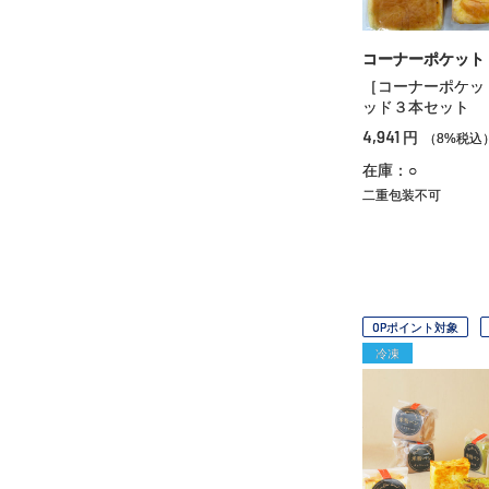
コーナーポケット
［コーナーポケッ
ッド３本セット
4,941
円
（8%税込
在庫：○
二重包装不可
OPポイント対象
冷凍