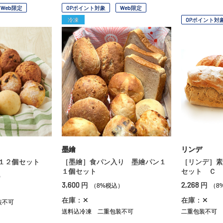
Web限定
OPポイント対象
Web限定
冷凍
OPポイント対
墨繪
リンデ
１２個セット
［墨繪］食パン入り 墨繪パン１
［リンデ］素
１個セット
セット Ｃ
）
3,600
2,268
円
円
（8%税込）
（8
在庫：✕
在庫：✕
装不可
送料込冷凍
二重包装不可
二重包装不可