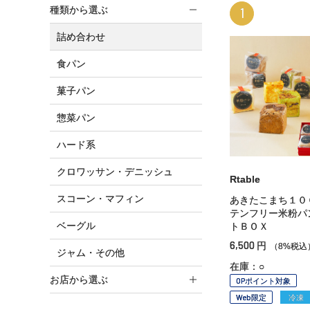
種類から選ぶ
1
詰め合わせ
食パン
菓子パン
惣菜パン
ハード系
クロワッサン・デニッシュ
Rtable
スコーン・マフィン
あきたこまち１０
テンフリー米粉パ
ベーグル
トＢＯＸ
6,500
円
（8%税込
ジャム・その他
在庫：○
お店から選ぶ
OPポイント対象
Web限定
冷凍