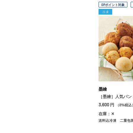
OPポイント対象
冷凍
墨繪
［墨繪］人気パン
3,600
円
（8%税込
在庫：✕
送料込冷凍
二重包