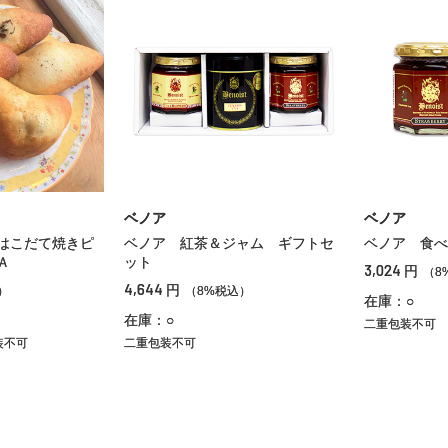
ベノア
ベノア
はこだて焼きピ
ベノア 紅茶＆ジャム ギフトセ
ベノア 食べ
Ａ
ット
3,024
円
（8
4,644
円
）
（8%税込）
在庫：○
在庫：○
二重包装不可
装不可
二重包装不可