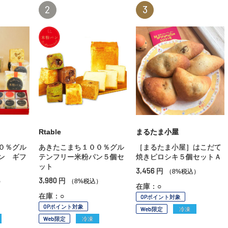
2
3
Rtable
まるたま小屋
０％グル
あきたこまち１００％グル
［まるたま小屋］はこだて
ン ギフ
テンフリー米粉パン５個セ
焼きピロシキ５個セットＡ
ット
3,456
円
（8%税込）
3,980
円
）
（8%税込）
在庫：○
在庫：○
OPポイント対象
OPポイント対象
Web限定
冷凍
Web限定
冷凍