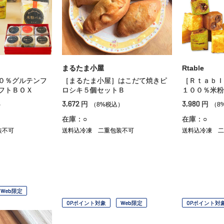
まるたま小屋
Rtable
０％グルテンフ
［まるたま小屋］はこだて焼きピ
［Ｒｔａｂｌ
フトＢＯＸ
ロシキ５個セットＢ
１００％米粉
3,672
3,980
円
円
）
（8%税込）
（8
在庫：○
在庫：○
装不可
送料込冷凍
二重包装不可
送料込冷凍
二
Web限定
OPポイント対象
Web限定
OPポイント対