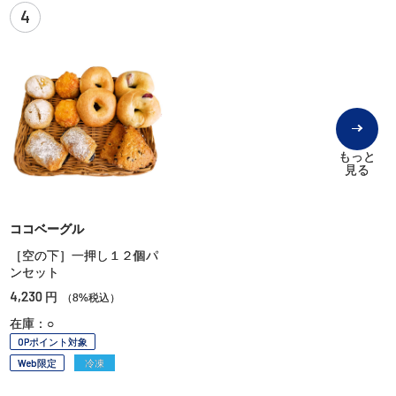
4
もっと
見る
ココベーグル
［空の下］一押し１２個パ
ンセット
4,230
円
（8%税込）
在庫：○
OPポイント対象
Web限定
冷凍