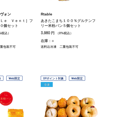
ヴォン
Rtable
Ｌｅ Ｖｅｎｔ］フ
あきたこまち１００％グルテンフ
０個セット
リー米粉パン５個セット
3,980
円
%税込）
（8%税込）
在庫：○
重包装不可
送料込冷凍
二重包装不可
象
Web限定
OPポイント対象
Web限定
冷凍