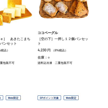
ココベーグル
ｅ］ あきたこまち
［空の下］一押し１２個パンセッ
パンセット
ト
4,230
円
%税込）
（8%税込）
在庫：○
重包装不可
送料込冷凍
二重包装不可
象
Web限定
OPポイント対象
Web限定