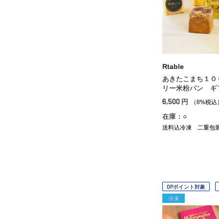
Rtable
あきたこまち１０
リー米粉パン ギ
6,500
円
（8%税込
在庫：○
送料込冷凍
二重包
OPポイント対象
冷凍