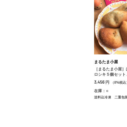
まるたま小屋
［まるたま小屋］
ロシキ５個セット
3,456
円
（8%税込
在庫：○
送料込冷凍
二重包