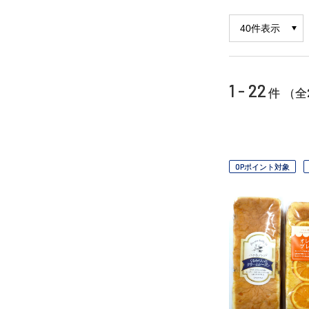
1 - 22
件 （全
OPポイント対象