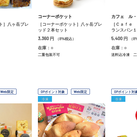
コーナーポケット
カフェ ル・
ト］八ヶ岳ブレ
［コーナーポケット］八ヶ岳ブレ
［Ｃａｆｅ 
ッド２本セット
ランスパン１
3,360
5,400
円
円
）
（8%税込）
（8
在庫：○
在庫：○
二重包装不可
送料込冷凍
二
Web限定
OPポイント対象
Web限定
OPポイント対
冷凍
冷凍