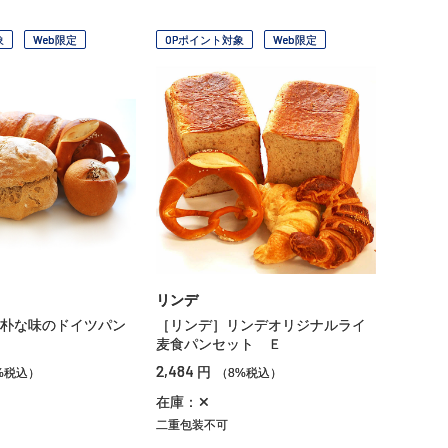
象
Web限定
OPポイント対象
Web限定
リンデ
朴な味のドイツパン
［リンデ］リンデオリジナルライ
麦食パンセット Ｅ
2,484
円
%税込）
（8%税込）
在庫：✕
二重包装不可