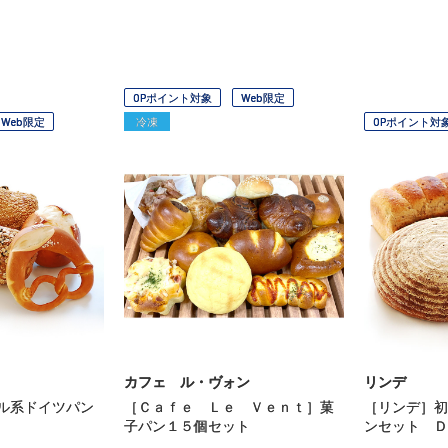
OPポイント対象
Web限定
Web限定
冷凍
OPポイント対
カフェ ル・ヴォン
リンデ
ル系ドイツパン
［Ｃａｆｅ Ｌｅ Ｖｅｎｔ］菓
［リンデ］初
子パン１５個セット
ンセット Ｄ