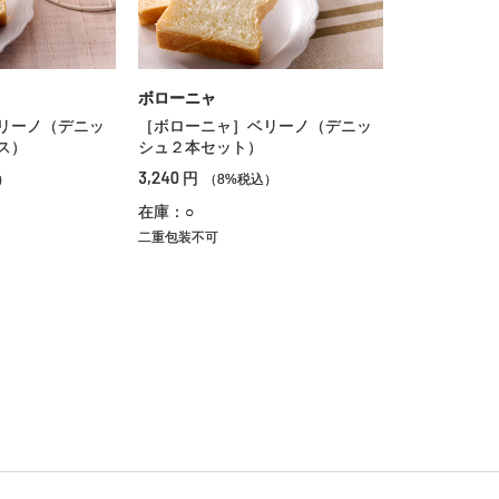
ボローニャ
リーノ（デニッ
［ボローニャ］ベリーノ（デニッ
ス）
シュ２本セット）
3,240
円
）
（8%税込）
在庫：○
二重包装不可