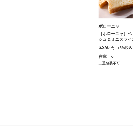
ボローニャ
［ボローニャ］ベ
シュ＆ミニスライ
3,240
円
（8%税込
在庫：○
二重包装不可