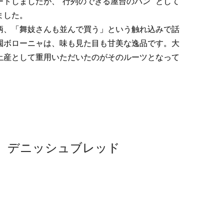
トしましたが、"行列のできる屋台のパン" として
ました。
柄、「舞妓さんも並んで買う」という触れ込みで話
園ボローニャは、味も見た目も甘美な逸品です。大
土産として重用いただいたのがそのルーツとなって
、
デニッシュブレッド