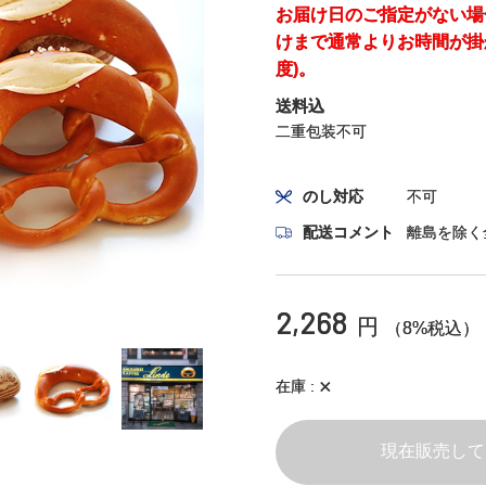
お届け日のご指定がない場
けまで通常よりお時間が掛
度)。
送料込
二重包装不可
のし対応
不可
配送コメント
離島を除く
2,268
円
（8%税込）
×
在庫
現在販売して