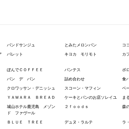
パンドサンジュ
とみたメロンパン
コ
ア
パレット
キヨカ モリモト
カ
ぽんでＣＯＦＦＥＥ
パンテス
ボ
パン デ パン
詰め合わせ
食
クロワッサン・デニッシュ
スコーン・マフィン
ベ
ＹＡＷＡＲＡ ＢＲＥＡＤ
ケーキとパンのお店ソレイユ
ま
城山ホテル鹿児島 メゾン
２ｆｏｏｄｓ
森
ド ファヴール
ＢＬＵＥ ＴＲＥＥ
デュヌ・ラルテ
ラ