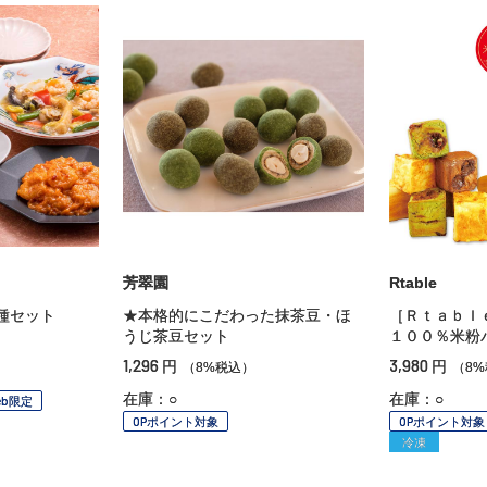
芳翠園
Rtable
種セット
★本格的にこだわった抹茶豆・ほ
［Ｒｔａｂｌ
うじ茶豆セット
１００％米粉
1,296
3,980
円
円
（8%税込）
（8
在庫：○
在庫：○
eb限定
OPポイント対象
OPポイント対象
冷凍