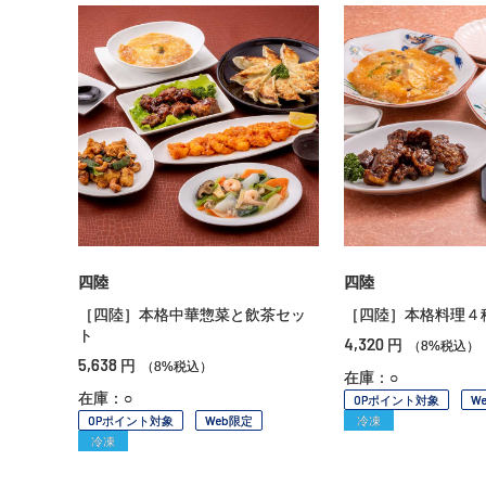
四陸
四陸
［四陸］本格中華惣菜と飲茶セッ
［四陸］本格料理４
ト
4,320
円
（8%税込）
5,638
円
（8%税込）
在庫：○
在庫：○
OPポイント対象
W
OPポイント対象
Web限定
冷凍
冷凍