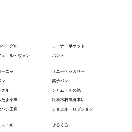
コベーグル
コーナーポケット
フェ ル・ヴォン
パンド
ローニャ
サニーベッカリー
パン
菓子パン
ーグル
ジャム・その他
るたま小屋
銀座木村屋總本店
のパン工房
ジョエル・ロブション
・スール
せるくる