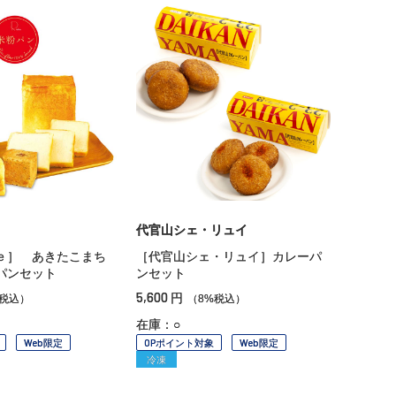
代官山シェ・リュイ
ｅ］ あきたこまち
［代官山シェ・リュイ］カレーパ
パンセット
ンセット
5,600
円
%税込）
（8%税込）
在庫：○
Web限定
OPポイント対象
Web限定
冷凍