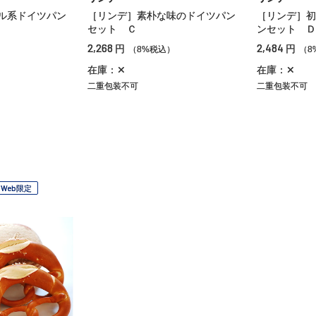
ル系ドイツパン
［リンデ］素朴な味のドイツパン
［リンデ］初
セット Ｃ
ンセット Ｄ
2,268
2,484
円
円
）
（8%税込）
（8
在庫：✕
在庫：✕
二重包装不可
二重包装不可
Web限定