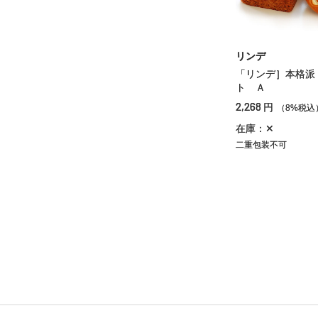
リンデ
「リンデ］本格派
ト Ａ
2,268
円
（8%税込
在庫：✕
二重包装不可