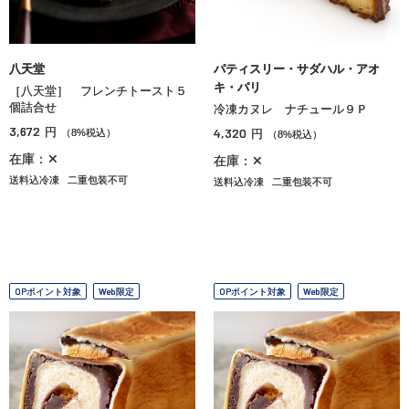
八天堂
パティスリー・サダハル・アオ
キ・パリ
［八天堂］ フレンチトースト５
個詰合せ
冷凍カヌレ ナチュール９Ｐ
3,672
円
4,320
（8%税込）
円
（8%税込）
在庫：✕
在庫：✕
送料込冷凍
二重包装不可
送料込冷凍
二重包装不可
OPポイント対象
Web限定
OPポイント対象
Web限定