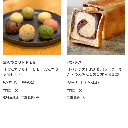
ぽんでＣＯＦＦＥＥ
パンテス
［ぽんでＣＯＦＦＥＥ］ぽんで３
［パンテス］あん食パン こしあ
５個セット
ん・つぶあん１袋２枚入各２袋
4,212
3,640
円
円
（8%税込）
（8%税込）
在庫：✕
在庫：✕
送料込冷凍
二重包装不可
二重包装不可