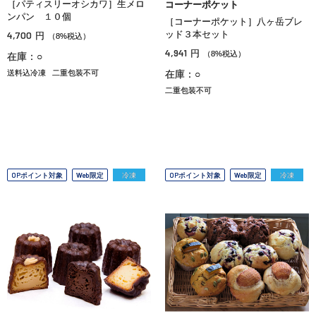
［パティスリーオシカワ］生メロ
コーナーポケット
ンパン １０個
［コーナーポケット］八ヶ岳ブレ
4,700
ッド３本セット
円
（8%税込）
4,941
円
（8%税込）
在庫：○
送料込冷凍
二重包装不可
在庫：○
二重包装不可
OPポイント対象
Web限定
冷凍
OPポイント対象
Web限定
冷凍