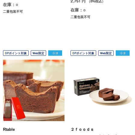
2,751
円
（8%税込）
在庫：○
在庫：○
二重包装不可
二重包装不可
OPポイント対象
Web限定
冷凍
OPポイント対象
Web限定
冷凍
Rtable
２ｆｏｏｄｓ