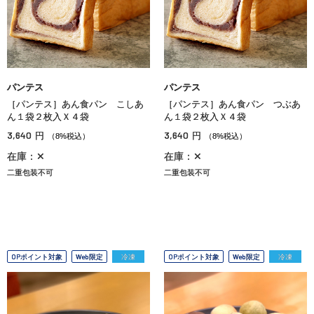
パンテス
パンテス
［パンテス］あん食パン こしあ
［パンテス］あん食パン つぶあ
ん１袋２枚入Ｘ４袋
ん１袋２枚入Ｘ４袋
3,640
3,640
円
円
（8%税込）
（8%税込）
在庫：✕
在庫：✕
二重包装不可
二重包装不可
OPポイント対象
Web限定
冷凍
OPポイント対象
Web限定
冷凍