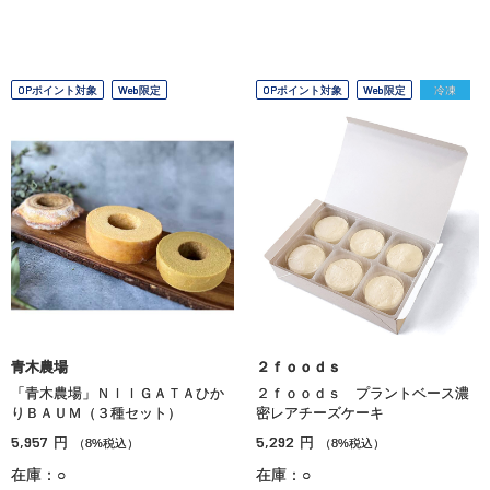
OPポイント対象
Web限定
OPポイント対象
Web限定
冷凍
青木農場
２ｆｏｏｄｓ
「青木農場」ＮＩＩＧＡＴＡひか
２ｆｏｏｄｓ プラントベース濃
りＢＡＵＭ（３種セット）
密レアチーズケーキ
5,957
5,292
円
円
（8%税込）
（8%税込）
在庫：○
在庫：○