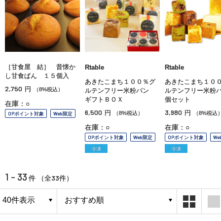
［甘食屋 結］ 昔懐か
Rtable
Rtable
し甘食ぱん １５個入
あきたこまち１００％グ
あきたこまち１０
2,750
円
（8%税込）
ルテンフリー米粉パン
ルテンフリー米粉
ギフトＢＯＸ
個セット
在庫：○
6,500
3,980
円
円
（8%税込）
（8%税込
OPポイント対象
Web限定
在庫：○
在庫：○
OPポイント対象
Web限定
OPポイント対象
We
冷凍
冷凍
1 - 33
33
件 （全
件）