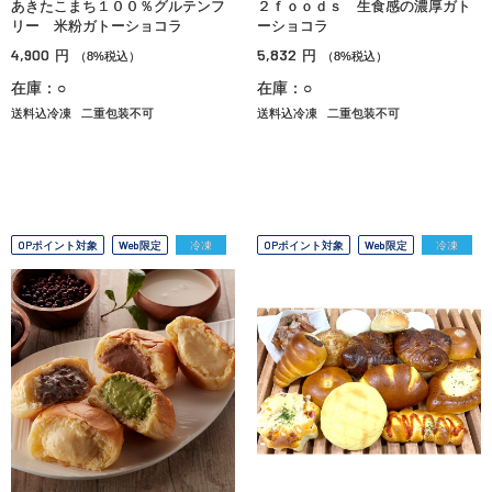
あきたこまち１００％グルテンフ
２ｆｏｏｄｓ 生食感の濃厚ガト
リー 米粉ガトーショコラ
ーショコラ
4,900
5,832
円
円
（8%税込）
（8%税込）
在庫：○
在庫：○
送料込冷凍
二重包装不可
送料込冷凍
二重包装不可
OPポイント対象
Web限定
冷凍
OPポイント対象
Web限定
冷凍