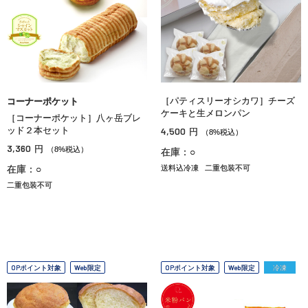
［パティスリーオシカワ］チーズ
コーナーポケット
ケーキと生メロンパン
［コーナーポケット］八ヶ岳ブレ
ッド２本セット
4,500
円
（8%税込）
3,360
円
（8%税込）
在庫：○
在庫：○
送料込冷凍
二重包装不可
二重包装不可
OPポイント対象
Web限定
OPポイント対象
Web限定
冷凍