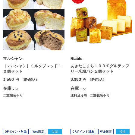
マルシャン
Rtable
［マルシャン］ミルクブレッド１
あきたこまち１００％グルテンフ
０個セット
リー米粉パン５個セット
3,550
3,980
円
円
（8%税込）
（8%税込）
在庫：○
在庫：○
二重包装不可
送料込冷凍
二重包装不可
OPポイント対象
Web限定
冷凍
OPポイント対象
Web限定
冷凍