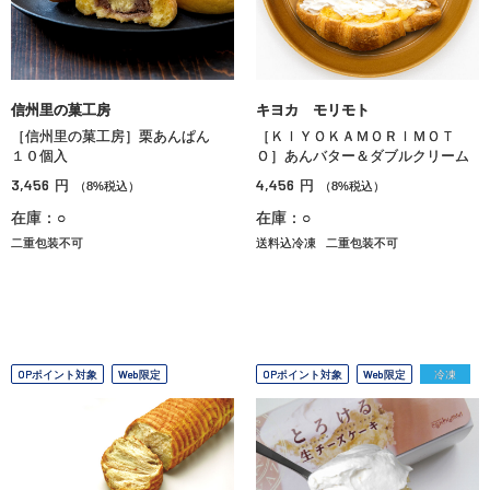
信州里の菓工房
キヨカ モリモト
［信州里の菓工房］栗あんぱん
［ＫＩＹＯＫＡＭＯＲＩＭＯＴ
１０個入
Ｏ］あんバター＆ダブルクリーム
3,456
4,456
円
円
（8%税込）
（8%税込）
在庫：○
在庫：○
二重包装不可
送料込冷凍
二重包装不可
OPポイント対象
Web限定
OPポイント対象
Web限定
冷凍