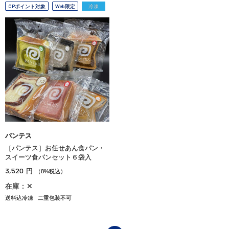
OPポイント対象
Web限定
冷凍
パンテス
［パンテス］お任せあん食パン・
スイーツ食パンセット６袋入
3,520
円
（8%税込）
在庫：✕
送料込冷凍
二重包装不可