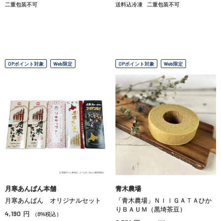
二重包装不可
送料込冷凍
二重包装不可
OPポイント対象
Web限定
OPポイント対象
Web限定
月寒あんぱん本舗
青木農場
月寒あんぱん オリジナルセット
「青木農場」ＮＩＩＧＡＴＡひか
りＢＡＵＭ（黒埼茶豆）
4,190
円
（8%税込）