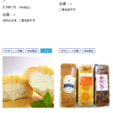
ン
在庫：○
3,780
円
（8%税込）
二重包装不可
在庫：○
送料込冷凍
二重包装不可
OPポイント対象
Web限定
冷凍
OPポイント対象
Web限定