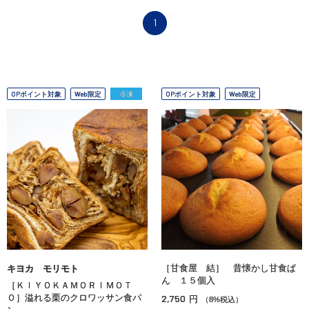
1
OPポイント対象
Web限定
冷凍
OPポイント対象
Web限定
［甘食屋 結］ 昔懐かし甘食ぱ
キヨカ モリモト
ん １５個入
［ＫＩＹＯＫＡＭＯＲＩＭＯＴ
Ｏ］溢れる栗のクロワッサン食パ
2,750
円
（8%税込）