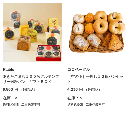
Rtable
ココベーグル
あきたこまち１００％グルテンフ
［空の下］一押し１２個パンセッ
リー米粉パン ギフトＢＯＸ
ト
6,500
4,230
円
円
（8%税込）
（8%税込）
在庫：○
在庫：○
送料込冷凍
二重包装不可
送料込冷凍
二重包装不可