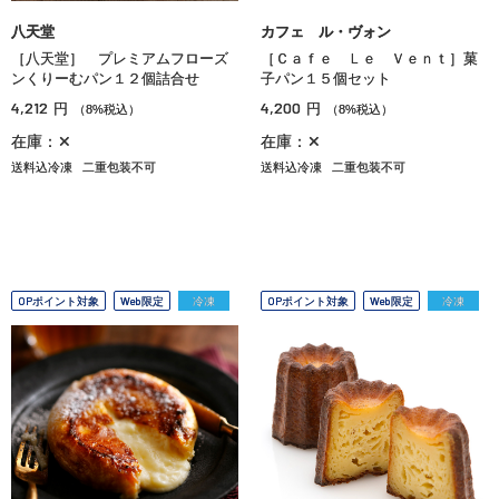
八天堂
カフェ ル・ヴォン
［八天堂］ プレミアムフローズ
［Ｃａｆｅ Ｌｅ Ｖｅｎｔ］菓
ンくりーむパン１２個詰合せ
子パン１５個セット
4,212
4,200
円
円
（8%税込）
（8%税込）
在庫：✕
在庫：✕
送料込冷凍
二重包装不可
送料込冷凍
二重包装不可
OPポイント対象
Web限定
冷凍
OPポイント対象
Web限定
冷凍