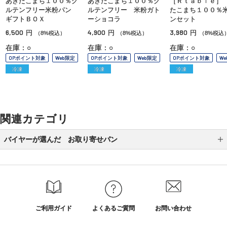
あきたこまち１００％グ
あきたこまち１００％グ
［Ｒｔａｂｌｅ］
ルテンフリー米粉パン
ルテンフリー 米粉ガト
たこまち１００％
ギフトＢＯＸ
ーショコラ
ンセット
6,500
4,900
3,980
円
円
円
（8%税込）
（8%税込）
（8%税込
在庫：○
在庫：○
在庫：○
OPポイント対象
Web限定
OPポイント対象
Web限定
OPポイント対象
W
冷凍
冷凍
冷凍
関連カテゴリ
バイヤーが選んだ お取り寄せパン
墨繪
リンデ
パンドサンジュ
ご利用ガイド
よくあるご質問
お問い合わせ
とみたメロンパン