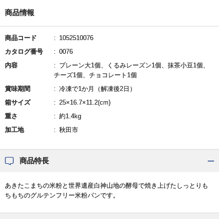
商品情報
商品コード
1052510076
カタログ番号
0076
内容
プレーン大1個、くるみレーズン1個、抹茶小豆1個、
チーズ1個、チョコレート1個
賞味期間
冷凍で1か月（解凍後2日）
箱サイズ
25×16.7×11.2(cm)
重さ
約1.4kg
加工地
秋田市
商品特長
あきたこまちの米粉と世界遺産白神山地の酵母で焼き上げたしっとりも
ちもちのグルテンフリー米粉パンです。