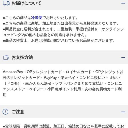
お届けについて
●こちらの商品は
冷凍便
でお届けいたします。
●こちらの商品は産地、加工地または出荷元から直接発送となります。
●商品代金に送料が含まれます。二重包装・手提げ袋付き・オンラインシ
ョッピング内の他のお品物との同送は承れません。
●商品の性質上、お届け地域が限定されているお品物がございます。
お支払方法
AmazonPay・OPクレジットカード・ロイヤルカード・OPクレジット以
外のクレジットカード・PayPay・楽天ペイ・コンビニ後払い・ｄ払い
（ドコモ）・auかんたん決済・ソフトバンクまとめて支払い・コンビニ
エンスストア・ペイジー・小田急ポイント利用・友の会お買物カード利
用
ご注意
●賞味期限・賞味期間は製造、加工日、箱詰め日などを基準に記載してお