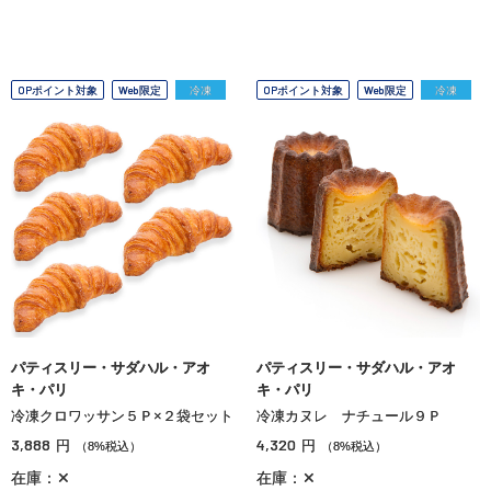
OPポイント対象
Web限定
冷凍
OPポイント対象
Web限定
冷凍
パティスリー・サダハル・アオ
パティスリー・サダハル・アオ
キ・パリ
キ・パリ
冷凍クロワッサン５Ｐ×２袋セット
冷凍カヌレ ナチュール９Ｐ
3,888
4,320
円
円
（8%税込）
（8%税込）
在庫：✕
在庫：✕