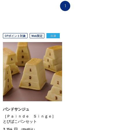
1
OPポイント対象
Web限定
冷凍
パンドサンジュ
［Ｐａｉｎｄｅ Ｓｉｎｇｅ］
とびばこパンセット
3,154
円
（8%税込）