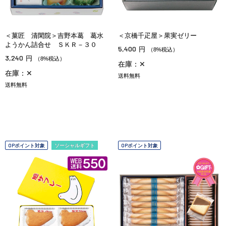
＜菓匠 清閑院＞吉野本葛 葛水
＜京橋千疋屋＞果実ゼリー
ようかん詰合せ ＳＫＲ－３０
5,400
円
（8%税込）
3,240
円
（8%税込）
在庫：✕
在庫：✕
送料無料
送料無料
OPポイント対象
ソーシャルギフト
OPポイント対象