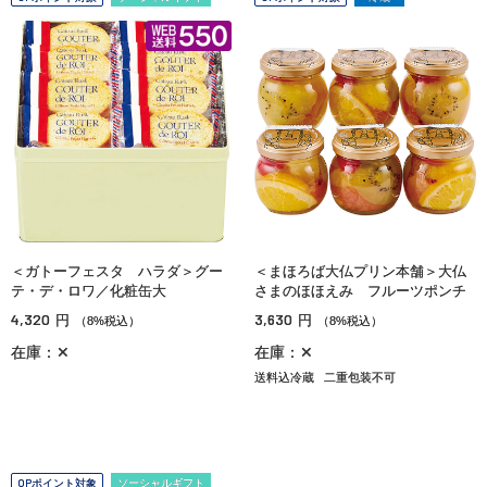
＜ガトーフェスタ ハラダ＞グー
＜まほろば大仏プリン本舗＞大仏
テ・デ・ロワ／化粧缶大
さまのほほえみ フルーツポンチ
4,320
3,630
円
円
（8%税込）
（8%税込）
在庫：✕
在庫：✕
送料込冷蔵
二重包装不可
OPポイント対象
ソーシャルギフト