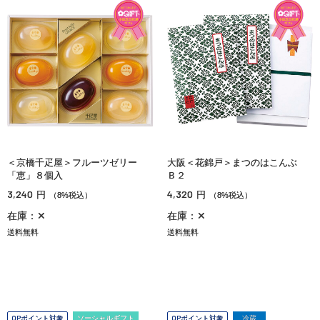
＜京橋千疋屋＞フルーツゼリー
大阪＜花錦戸＞まつのはこんぶ
「恵」８個入
Ｂ２
3,240
4,320
円
円
（8%税込）
（8%税込）
在庫：✕
在庫：✕
送料無料
送料無料
OPポイント対象
ソーシャルギフト
OPポイント対象
冷蔵