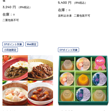
食
5,400
円
（8%税込）
3,240
円
（8%税込）
在庫：○
在庫：○
送料込冷凍
二重包装不可
二重包装不可
OPポイント対象
Web限定
小田急限定
OPポイント対象