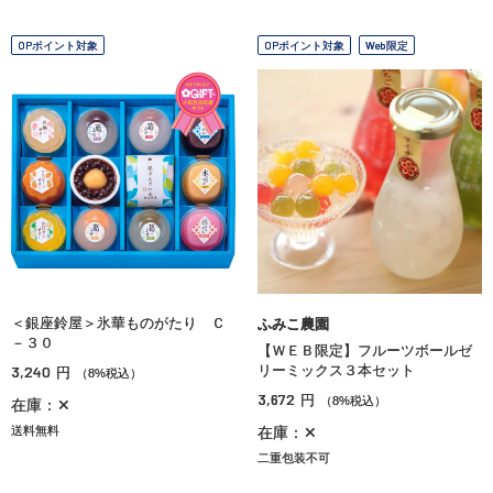
OPポイント対象
OPポイント対象
Web限定
＜銀座鈴屋＞氷華ものがたり Ｃ
ふみこ農園
－３０
【ＷＥＢ限定】フルーツボールゼ
3,240
リーミックス３本セット
円
（8%税込）
3,672
円
（8%税込）
在庫：✕
送料無料
在庫：✕
二重包装不可