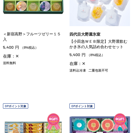
＜新宿高野＞フルーツゼリー１５
四代目大野屋氷室
入
【小田急ＷＥＢ限定】大野屋飲む
5,400
かき氷の人気詰め合わせセット
円
（8%税込）
5,400
円
（8%税込）
在庫：✕
送料無料
在庫：✕
送料込冷凍
二重包装不可
OPポイント対象
OPポイント対象