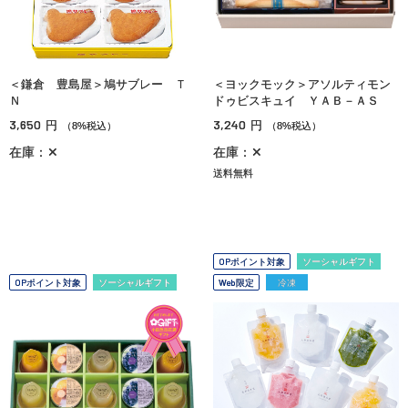
＜鎌倉 豊島屋＞鳩サブレー Ｔ
＜ヨックモック＞アソルティモン
Ｎ
ドゥビスキュイ ＹＡＢ－ＡＳ
3,650
3,240
円
円
（8%税込）
（8%税込）
在庫：✕
在庫：✕
送料無料
OPポイント対象
ソーシャルギフト
OPポイント対象
ソーシャルギフト
Web限定
冷凍