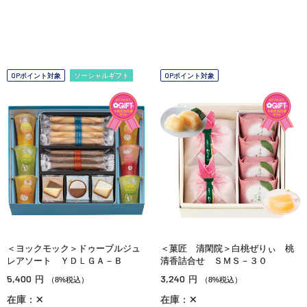
OPポイント対象
ソーシャルギフト
OPポイント対象
＜ヨックモック＞ドゥーブルジュ
＜菓匠 清閑院＞白桃ぜりぃ 桃
レアソート ＹＤＬＧＡ－Ｂ
清香詰合せ ＳＭＳ－３０
5,400
3,240
円
円
（8%税込）
（8%税込）
在庫：✕
在庫：✕