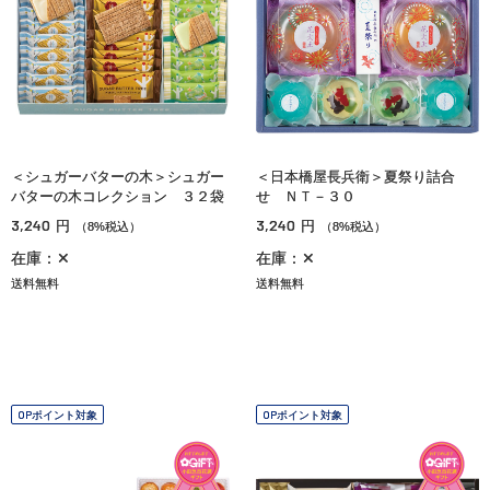
＜シュガーバターの木＞シュガー
＜日本橋屋長兵衛＞夏祭り詰合
バターの木コレクション ３２袋
せ ＮＴ－３０
3,240
3,240
円
円
（8%税込）
（8%税込）
在庫：✕
在庫：✕
送料無料
送料無料
OPポイント対象
OPポイント対象