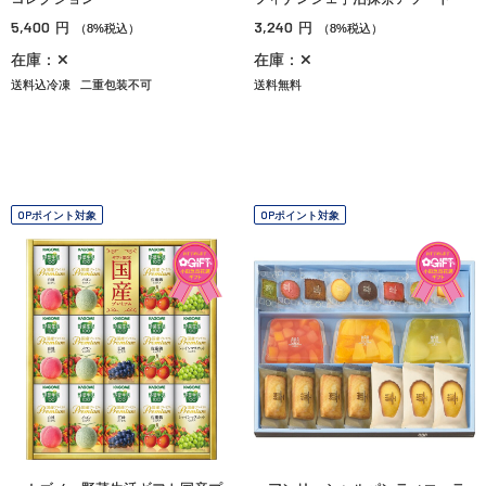
5,400
3,240
円
円
（8%税込）
（8%税込）
在庫：✕
在庫：✕
送料込冷凍
二重包装不可
送料無料
OPポイント対象
OPポイント対象