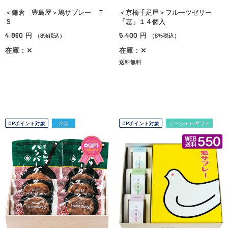
＜鎌倉 豊島屋＞鳩サブレー Ｔ
＜京橋千疋屋＞フルーツゼリー
Ｓ
「恵」１４個入
4,860
5,400
円
円
（8%税込）
（8%税込）
在庫：✕
在庫：✕
送料無料
OPポイント対象
冷凍
OPポイント対象
ソーシャルギフト