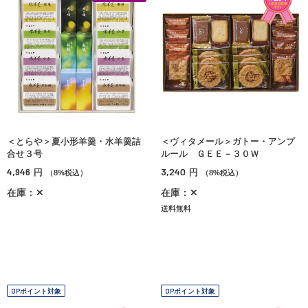
＜とらや＞夏小形羊羹・水羊羹詰
＜ヴィタメール＞ガトー・アンプ
合せ３号
ルール ＧＥＥ－３０Ｗ
4,946
3,240
円
円
（8%税込）
（8%税込）
在庫：✕
在庫：✕
送料無料
OPポイント対象
OPポイント対象