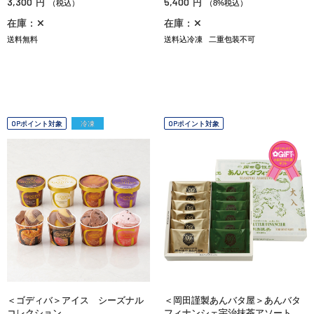
3,300
5,400
円
円
（税込）
（8%税込）
在庫：✕
在庫：✕
送料無料
送料込冷凍
二重包装不可
OPポイント対象
冷凍
OPポイント対象
＜ゴディバ＞アイス シーズナル
＜岡田謹製あんバタ屋＞あんバタ
コレクション
フィナンシェ宇治抹茶アソート