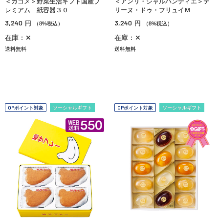
＜カゴメ＞野菜生活ギフト国産プ
＜アンリ・シャルパンティエ＞テ
レミアム 紙容器３０
リーヌ・ドゥ・フリュイＭ
3,240
3,240
円
円
（8%税込）
（8%税込）
在庫：✕
在庫：✕
送料無料
送料無料
OPポイント対象
ソーシャルギフト
OPポイント対象
ソーシャルギフト