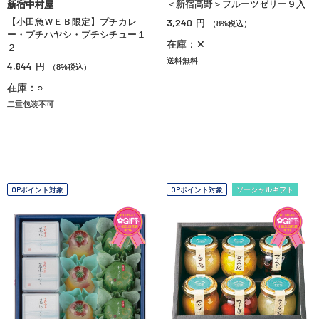
＜新宿高野＞フルーツゼリー９入
新宿中村屋
【小田急ＷＥＢ限定】プチカレ
3,240
円
（8%税込）
ー・プチハヤシ・プチシチュー１
在庫：✕
２
送料無料
4,644
円
（8%税込）
在庫：○
二重包装不可
OPポイント対象
OPポイント対象
ソーシャルギフト