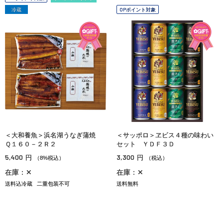
冷蔵
OPポイント対象
＜大和養魚＞浜名湖うなぎ蒲焼
＜サッポロ＞ヱビス４種の味わい
Ｑ１６０－２Ｒ２
セット ＹＤＦ３Ｄ
5,400
3,300
円
円
（8%税込）
（税込）
在庫：✕
在庫：✕
送料込冷蔵
二重包装不可
送料無料