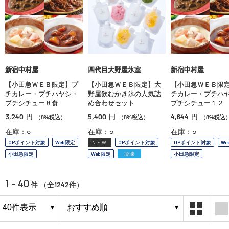
新宿中村屋
四代目大野屋氷室
新宿中村屋
【小田急ＷＥＢ限定】プ
【小田急ＷＥＢ限定】大
【小田急ＷＥＢ限
チカレー・プチハヤシ・
野屋飲むかき氷の人気詰
チカレー・プチハ
プチシチュー８食
め合わせセット
プチシチュー１２
3,240
5,400
4,644
円
円
円
（8%税込）
（8%税込）
（8%税込
在庫：○
在庫：○
在庫：○
OPポイント対象
Web限定
NEW
OPポイント対象
OPポイント対象
We
小田急限定
Web限定
冷凍
小田急限定
1 - 40
1242
件 （全
件）