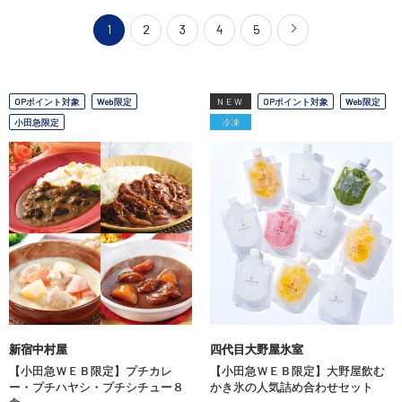
1
2
3
4
5
OPポイント対象
Web限定
NEW
OPポイント対象
Web限定
小田急限定
冷凍
新宿中村屋
四代目大野屋氷室
【小田急ＷＥＢ限定】プチカレ
【小田急ＷＥＢ限定】大野屋飲む
ー・プチハヤシ・プチシチュー８
かき氷の人気詰め合わせセット