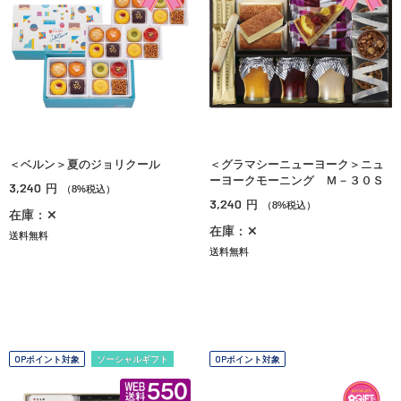
＜ベルン＞夏のジョリクール
＜グラマシーニューヨーク＞ニュ
ーヨークモーニング Ｍ－３０Ｓ
3,240
円
（8%税込）
3,240
円
（8%税込）
在庫：✕
在庫：✕
送料無料
送料無料
OPポイント対象
ソーシャルギフト
OPポイント対象