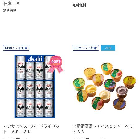
在庫：✕
送料無料
送料無料
OPポイント対象
OPポイント対象
冷凍
＜アサヒ＞スーパードライセッ
＜新宿高野＞アイス＆シャーベッ
ト ＡＳ－３Ｎ
トＳＢ