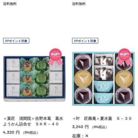
送料無料
送料無料
OPポイント対象
OPポイント対象
＜菓匠 清閑院＞吉野本葛 葛水
＜叶 匠壽庵＞夏水羹 Ｓ－３０
ようかん詰合せ ＳＫＲ－４０
3,240
円
（8%税込）
4,320
円
（8%税込）
在庫：✕