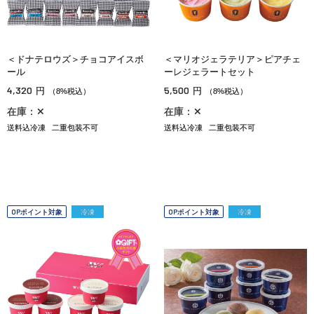
＜ドナテロウズ＞チョコアイスボ
＜マリオジェラテリア＞ピアチェ
ール
ーレジェラートセット
4,320
5,500
円
円
（8%税込）
（8%税込）
在庫：✕
在庫：✕
送料込冷凍
二重包装不可
送料込冷凍
二重包装不可
OPポイント対象
冷凍
OPポイント対象
冷凍