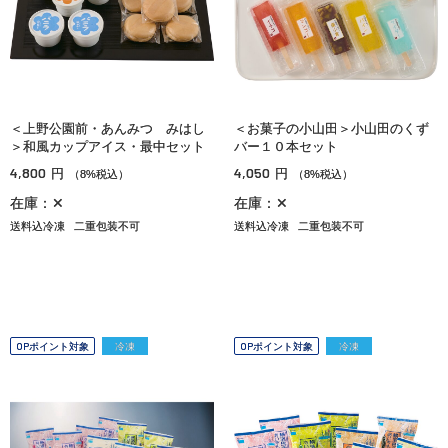
＜上野公園前・あんみつ みはし
＜お菓子の小山田＞小山田のくず
＞和風カップアイス・最中セット
バー１０本セット
4,800
4,050
円
円
（8%税込）
（8%税込）
在庫：✕
在庫：✕
送料込冷凍
二重包装不可
送料込冷凍
二重包装不可
OPポイント対象
冷凍
OPポイント対象
冷凍