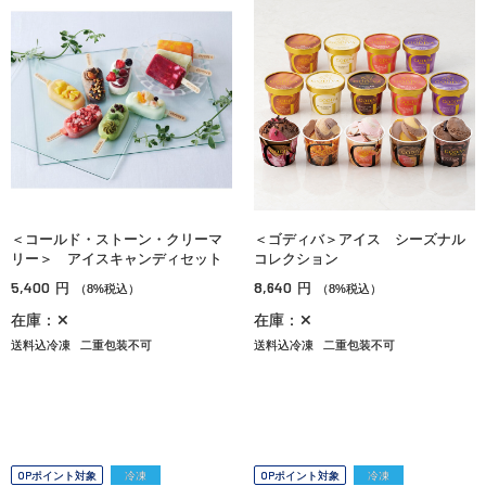
＜コールド・ストーン・クリーマ
＜ゴディバ＞アイス シーズナル
リー＞ アイスキャンディセット
コレクション
5,400
8,640
円
円
（8%税込）
（8%税込）
在庫：✕
在庫：✕
送料込冷凍
二重包装不可
送料込冷凍
二重包装不可
OPポイント対象
冷凍
OPポイント対象
冷凍