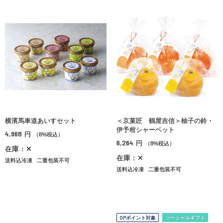
横濱馬車道あいすセット
＜京菓匠 鶴屋吉信＞柚子の鈴・
伊予柑シャーベット
4,968
円
（8%税込）
6,264
円
（8%税込）
在庫：✕
在庫：✕
送料込冷凍
二重包装不可
送料込冷凍
二重包装不可
OPポイント対象
ソーシャルギフト