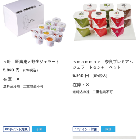
＜叶 匠壽庵＞野坐ジェラート
＜ｍａｍｍａ＞ 奈良プレミアム
ジェラート＆シャーベット
5,940
円
（8%税込）
5,940
円
（8%税込）
在庫：✕
在庫：✕
送料込冷凍
二重包装不可
送料込冷凍
二重包装不可
OPポイント対象
冷凍
OPポイント対象
冷凍