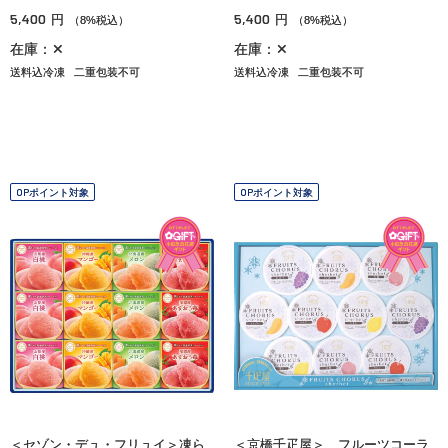
5,400
5,400
円
円
（8%税込）
（8%税込）
在庫：✕
在庫：✕
送料込冷凍
二重包装不可
送料込冷凍
二重包装不可
OPポイント対象
OPポイント対象
＜セゾン・デュ・フリュイ＞凍ら
＜京橋千疋屋＞ フルーツコーラ