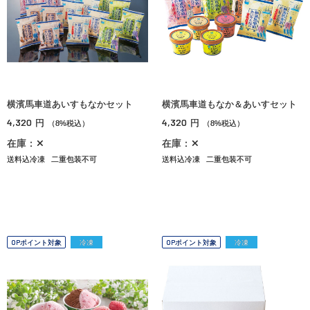
横濱馬車道あいすもなかセット
横濱馬車道もなか＆あいすセット
4,320
4,320
円
円
（8%税込）
（8%税込）
在庫：✕
在庫：✕
送料込冷凍
二重包装不可
送料込冷凍
二重包装不可
OPポイント対象
冷凍
OPポイント対象
冷凍