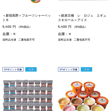
＜新宿高野＞フルーツシャーベッ
＜銀座京橋 レ ロジェ エギュ
トＢ
スキロール＞アイス
5,400
5,400
円
円
（8%税込）
（8%税込）
在庫：✕
在庫：✕
送料込冷凍
二重包装不可
送料込冷凍
二重包装不可
OPポイント対象
冷凍
OPポイント対象
冷凍