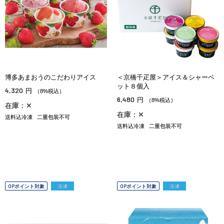
博多あまおうのこだわりアイス
＜京橋千疋屋＞アイス＆シャーベ
ット８個入
4,320
円
（8%税込）
6,480
円
（8%税込）
在庫：✕
在庫：✕
送料込冷凍
二重包装不可
送料込冷凍
二重包装不可
OPポイント対象
冷凍
OPポイント対象
冷凍