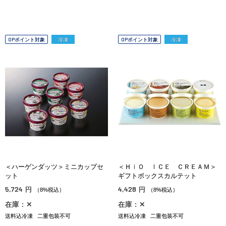
OPポイント対象
冷凍
OPポイント対象
冷凍
＜ハーゲンダッツ＞ミニカップセ
＜ＨｉＯ ＩＣＥ ＣＲＥＡＭ＞
ット
ギフトボックスカルテット
5,724
4,428
円
円
（8%税込）
（8%税込）
在庫：✕
在庫：✕
送料込冷凍
二重包装不可
送料込冷凍
二重包装不可