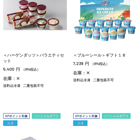
＜ハーゲンダッツ＞バラエティセ
＜ブルーシール＞ギフト１８
ット
7,236
円
（8%税込）
5,400
円
（8%税込）
在庫：✕
在庫：✕
送料込冷凍
二重包装不可
送料込冷凍
二重包装不可
OPポイント対象
ソーシャルギフト
OPポイント対象
ソーシャルギフト
冷凍
冷凍