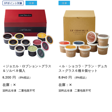
OPポイント対象
冷凍
冷凍
＜ジョエル・ロブション＞グラス
＜ル・ショコラ・アラン・デュカ
＆ソルベ８個入
ス＞グラス６種８個セット
6,200
8,640
円
円
（8%税込）
（8%税込）
在庫：✕
在庫：✕
送料込冷凍
二重包装不可
送料込冷凍
二重包装不可