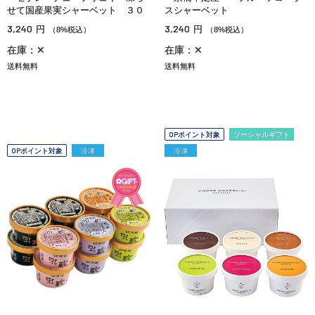
せて国産果実シャーベット ３０
スシャーベット
3,240
3,240
円
円
（8%税込）
（8%税込）
在庫：✕
在庫：✕
送料無料
送料無料
OPポイント対象
ソーシャルギフト
OPポイント対象
冷凍
冷凍