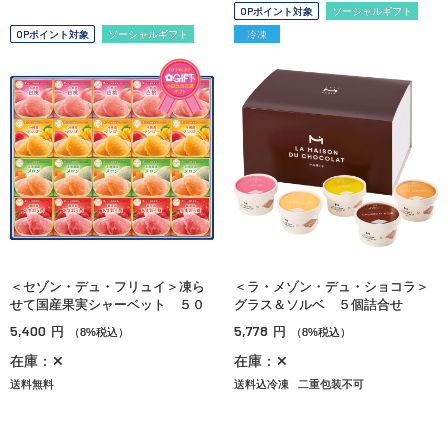
OPポイント対象
ソーシャルギフト
OPポイント対象
ソーシャルギフト
冷凍
＜セゾン・デュ・フリュイ＞凍ら
＜ラ・メゾン・デュ・ショコラ＞
せて国産果実シャーベット ５０
グラス＆ソルベ ５個詰合せ
5,400
5,778
円
円
（8%税込）
（8%税込）
在庫：✕
在庫：✕
送料無料
送料込冷凍
二重包装不可