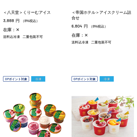
＜八天堂＞くりーむアイス
＜帝国ホテル＞アイスクリーム詰
合せ
3,888
円
（8%税込）
6,804
円
（8%税込）
在庫：✕
在庫：✕
送料込冷凍
二重包装不可
送料込冷凍
二重包装不可
OPポイント対象
冷凍
OPポイント対象
冷凍