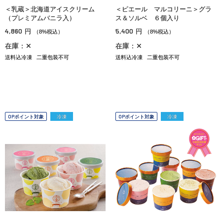
＜乳蔵＞北海道アイスクリーム
＜ピエール マルコリーニ＞グラ
（プレミアムバニラ入）
ス＆ソルベ ６個入り
4,860
5,400
円
円
（8%税込）
（8%税込）
在庫：✕
在庫：✕
送料込冷凍
二重包装不可
送料込冷凍
二重包装不可
OPポイント対象
冷凍
OPポイント対象
冷凍