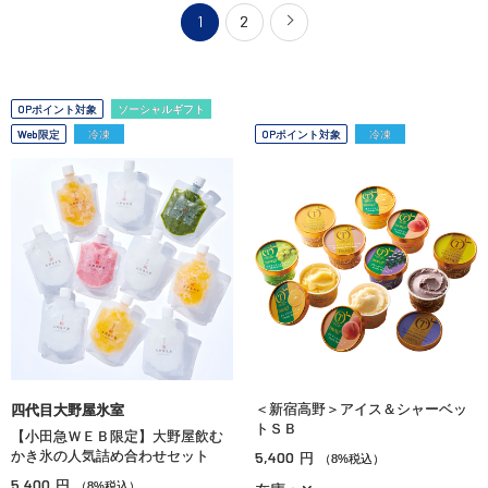
1
2
OPポイント対象
ソーシャルギフト
Web限定
冷凍
OPポイント対象
冷凍
＜新宿高野＞アイス＆シャーベッ
四代目大野屋氷室
トＳＢ
【小田急ＷＥＢ限定】大野屋飲む
かき氷の人気詰め合わせセット
5,400
円
（8%税込）
5,400
円
（8%税込）