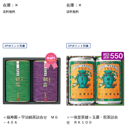
在庫：✕
在庫：✕
送料無料
送料無料
OPポイント対象
OPポイント対象
＜福寿園＞宇治銘茶詰合せ ＭＧ
＜一保堂茶舖＞玉露・煎茶詰合
－４０Ａ
せ ＲＫ１００