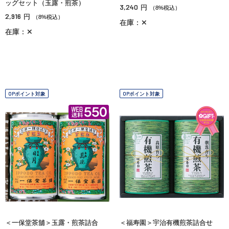
ッグセット（玉露・煎茶）
3,240
円
（8%税込）
2,916
円
（8%税込）
在庫：✕
在庫：✕
OPポイント対象
OPポイント対象
＜一保堂茶舖＞玉露・煎茶詰合
＜福寿園＞宇治有機煎茶詰合せ