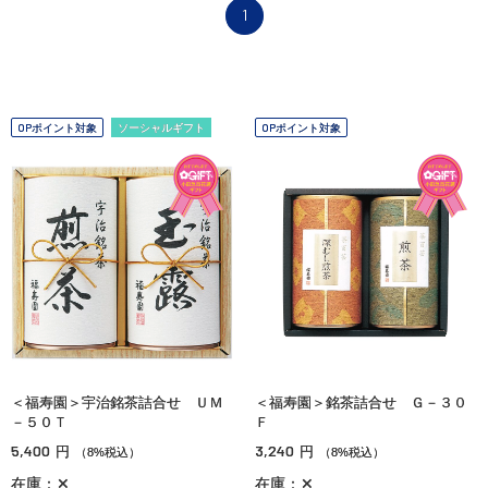
1
OPポイント対象
ソーシャルギフト
OPポイント対象
＜福寿園＞宇治銘茶詰合せ ＵＭ
＜福寿園＞銘茶詰合せ Ｇ－３０
－５０Ｔ
Ｆ
5,400
3,240
円
円
（8%税込）
（8%税込）
在庫：✕
在庫：✕