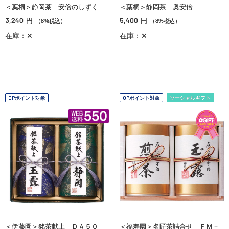
＜葉桐＞静岡茶 安倍のしずく
＜葉桐＞静岡茶 奥安倍
3,240
5,400
円
円
（8%税込）
（8%税込）
在庫：✕
在庫：✕
OPポイント対象
OPポイント対象
ソーシャルギフト
＜伊藤園＞銘茶献上 ＤＡ５０
＜福寿園＞名匠茶詰合せ ＦＭ－