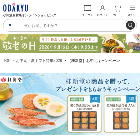
小田急百貨店オンラインショッピング
クーポン
ログイン
カート
メニュー
TOP
お中元・夏ギフト特集2026
［桂新堂］お中元キャンペーン