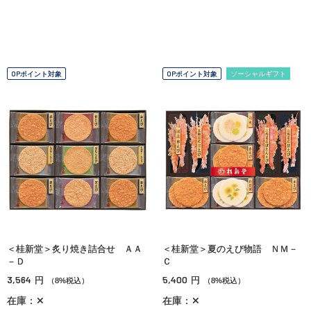
OPポイント対象
OPポイント対象
ソーシャルギフト
＜桂新堂＞炙り焼き詰合せ ＡＡ
＜桂新堂＞夏のえび物語 ＮＭ－
－Ｄ
Ｃ
3,564
5,400
円
円
（8%税込）
（8%税込）
在庫：✕
在庫：✕