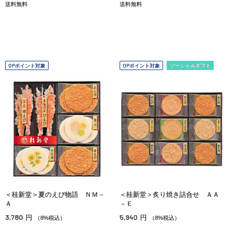
送料無料
送料無料
OPポイント対象
OPポイント対象
ソーシャルギフト
＜桂新堂＞夏のえび物語 ＮＭ－
＜桂新堂＞炙り焼き詰合せ ＡＡ
Ａ
－Ｅ
3,780
5,940
円
円
（8%税込）
（8%税込）