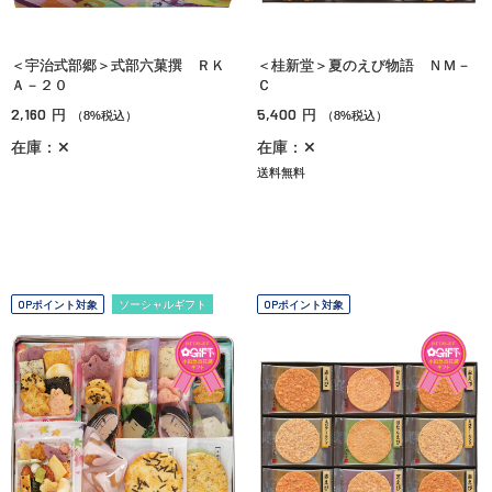
＜宇治式部郷＞式部六菓撰 ＲＫ
＜桂新堂＞夏のえび物語 ＮＭ－
Ａ－２０
Ｃ
2,160
5,400
円
円
（8%税込）
（8%税込）
在庫：✕
在庫：✕
送料無料
OPポイント対象
ソーシャルギフト
OPポイント対象