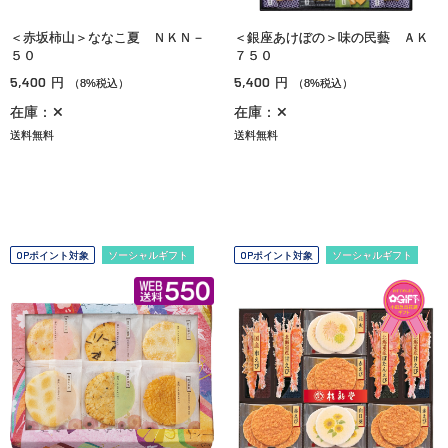
＜赤坂柿山＞ななこ夏 ＮＫＮ－
＜銀座あけぼの＞味の民藝 ＡＫ
５０
７５０
5,400
5,400
円
円
（8%税込）
（8%税込）
在庫：✕
在庫：✕
送料無料
送料無料
OPポイント対象
ソーシャルギフト
OPポイント対象
ソーシャルギフト