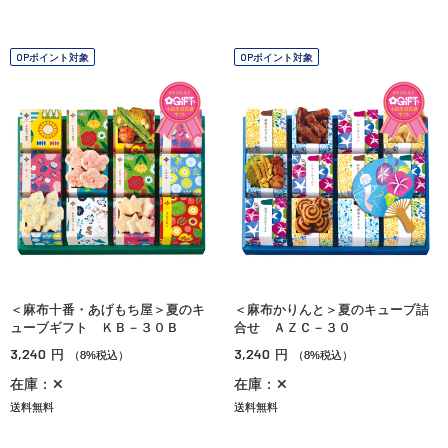
OPポイント対象
OPポイント対象
＜麻布十番・あげもち屋＞夏のキ
＜麻布かりんと＞夏のキューブ詰
ューブギフト ＫＢ－３０Ｂ
合せ ＡＺＣ－３０
3,240
3,240
円
円
（8%税込）
（8%税込）
在庫：✕
在庫：✕
送料無料
送料無料