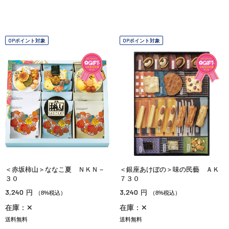
OPポイント対象
OPポイント対象
＜赤坂柿山＞ななこ夏 ＮＫＮ－
＜銀座あけぼの＞味の民藝 ＡＫ
３０
７３０
3,240
3,240
円
円
（8%税込）
（8%税込）
在庫：✕
在庫：✕
送料無料
送料無料