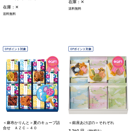
在庫：✕
在庫：✕
送料無料
送料無料
OPポイント対象
OPポイント対象
＜麻布かりんと＞夏のキューブ詰
＜銀座あけぼの＞それぞれ
合せ ＡＺＣ－４０
3,240
円
（8%税込）