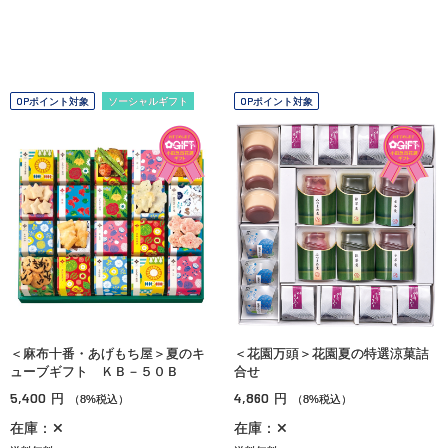
OPポイント対象
ソーシャルギフト
OPポイント対象
＜麻布十番・あげもち屋＞夏のキ
＜花園万頭＞花園夏の特選涼菓詰
ューブギフト ＫＢ－５０Ｂ
合せ
5,400
4,860
円
円
（8%税込）
（8%税込）
在庫：✕
在庫：✕