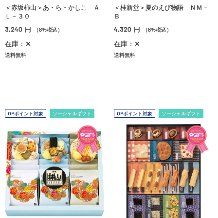
＜赤坂柿山＞あ・ら・かしこ Ａ
＜桂新堂＞夏のえび物語 ＮＭ－
Ｌ－３０
Ｂ
3,240
4,320
円
円
（8%税込）
（8%税込）
在庫：✕
在庫：✕
送料無料
送料無料
OPポイント対象
ソーシャルギフト
OPポイント対象
ソーシャルギフト