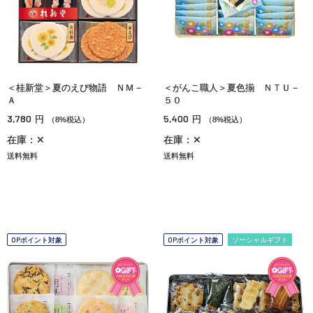
＜桂新堂＞夏のえび物語 ＮＭ－
＜がんこ職人＞夏色揃 ＮＴＵ－
Ａ
５０
3,780
5,400
円
円
（8%税込）
（8%税込）
在庫：✕
在庫：✕
送料無料
送料無料
OPポイント対象
OPポイント対象
ソーシャルギフト