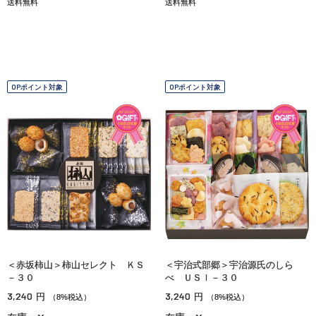
送料無料
送料無料
OPポイント対象
OPポイント対象
＜赤坂柿山＞柿山セレクト ＫＳ
＜宇治式部郷＞宇治源氏のしら
－３０
べ ＵＳＩ－３０
3,240
3,240
円
円
（8%税込）
（8%税込）