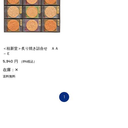
＜桂新堂＞炙り焼き詰合せ ＡＡ
－Ｅ
5,940
円
（8%税込）
在庫：✕
送料無料
1