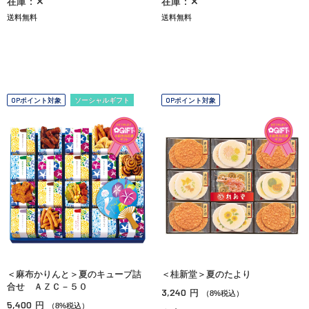
在庫：✕
在庫：✕
送料無料
送料無料
OPポイント対象
ソーシャルギフト
OPポイント対象
＜麻布かりんと＞夏のキューブ詰
＜桂新堂＞夏のたより
合せ ＡＺＣ－５０
3,240
円
（8%税込）
5,400
円
（8%税込）