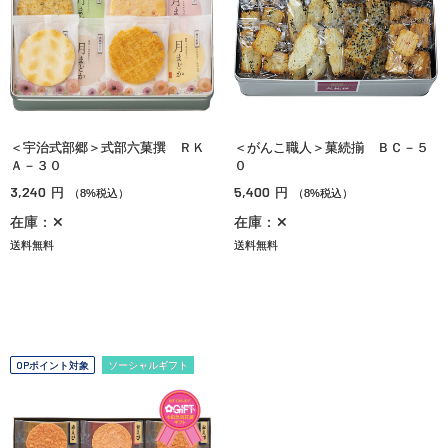
＜宇治式部郷＞式部六菓撰 ＲＫ
＜がんこ職人＞菓続揃 ＢＣ－５
Ａ－３０
０
3,240
5,400
円
円
（8%税込）
（8%税込）
在庫：✕
在庫：✕
送料無料
送料無料
OPポイント対象
ソーシャルギフト