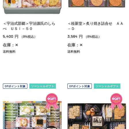
＜宇治式部郷＞宇治源氏のしら
＜桂新堂＞炙り焼き詰合せ ＡＡ
べ ＵＳＩ－５０
－Ｄ
5,400
3,564
円
円
（8%税込）
（8%税込）
在庫：✕
在庫：✕
送料無料
送料無料
OPポイント対象
ソーシャルギフト
OPポイント対象
ソーシャルギフト