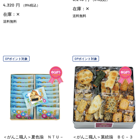
4,320
円
（8%税込）
在庫：✕
在庫：✕
送料無料
送料無料
OPポイント対象
OPポイント対象
＜がんこ職人＞夏色揃 ＮＴＵ－
＜がんこ職人＞菓続揃 ＢＣ－３