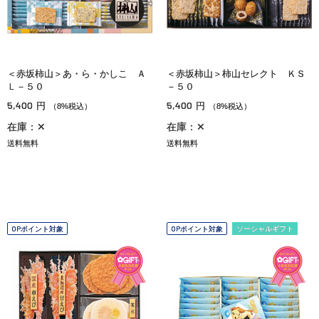
＜赤坂柿山＞あ・ら・かしこ Ａ
＜赤坂柿山＞柿山セレクト ＫＳ
Ｌ－５０
－５０
5,400
5,400
円
円
（8%税込）
（8%税込）
在庫：✕
在庫：✕
送料無料
送料無料
OPポイント対象
OPポイント対象
ソーシャルギフト