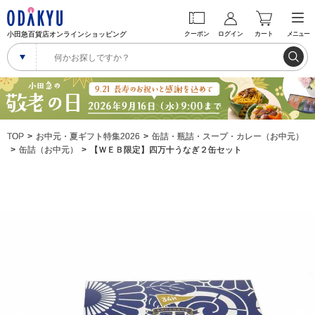
小田急百貨店オンラインショッピング
クーポン
ログイン
カート
メニュー
TOP
お中元・夏ギフト特集2026
缶詰・瓶詰・スープ・カレー（お中元）
缶詰（お中元）
【ＷＥＢ限定】四万十うなぎ２缶セット