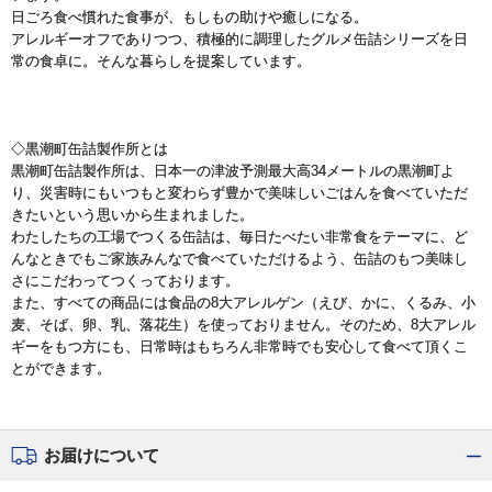
日ごろ食べ慣れた食事が、もしもの助けや癒しになる。
アレルギーオフでありつつ、積極的に調理したグルメ缶詰シリーズを日
常の食卓に。そんな暮らしを提案しています。
◇黒潮町缶詰製作所とは
黒潮町缶詰製作所は、日本一の津波予測最大高34メートルの黒潮町よ
り、災害時にもいつもと変わらず豊かで美味しいごはんを食べていただ
きたいという思いから生まれました。
わたしたちの工場でつくる缶詰は、毎日たべたい非常食をテーマに、ど
んなときでもご家族みんなで食べていただけるよう、缶詰のもつ美味し
さにこだわってつくっております。
また、すべての商品には食品の8大アレルゲン（えび、かに、くるみ、小
麦、そば、卵、乳、落花生）を使っておりません。そのため、8大アレル
ギーをもつ方にも、日常時はもちろん非常時でも安心して食べて頂くこ
とができます。
お届けについて