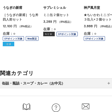
うなぎの新甫
サブレミシェル
神戸風月堂
［うなぎの新甫］うな丼
ミニ缶２個セット
★ちいかわミニゴ
四人前セット
３缶入×２個セット
3,289
円
（8%税込）
12,100
3,888
円
円
（8%税込）
（8%税込
在庫：○
在庫：○
在庫：○
NEW
OPポイント対象
OPポイント対象
Web限定
OPポイント対象
冷凍
関連カテゴリ
缶詰・瓶詰・スープ・カレー（お中元）
スープ（お中元）
瓶詰（お中元）