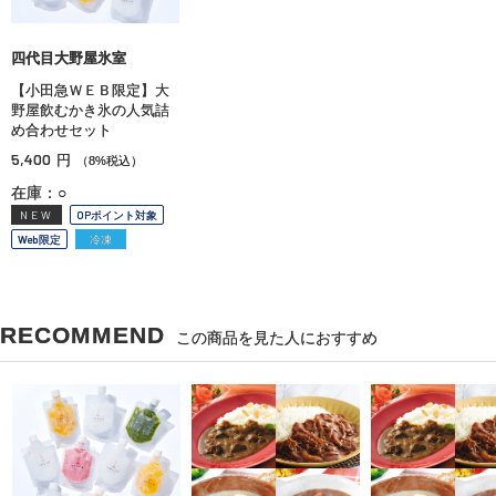
四代目大野屋氷室
【小田急ＷＥＢ限定】大
野屋飲むかき氷の人気詰
め合わせセット
5,400
円
（8%税込）
在庫：○
NEW
OPポイント対象
Web限定
冷凍
RECOMMEND
この商品を見た人におすすめ