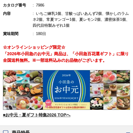
カタログ番号
7986
内容
いちご練乳1個、甘酸っぱいあんず2個、懐かしのラム
ネ2個、常夏マンゴー1個、夏レモン2個、濃密抹茶1個、
四代目特製みぞれ1個
賞味期間
180日
☆オンラインショッピング限定☆
「2026年小田急のお中元」商品は、「小田急百花選ギフト」に限り
全国送料無料。※一部送料込みのお品物がございます。
■お中元・夏ギフト特集2026 TOPへ
商品特長