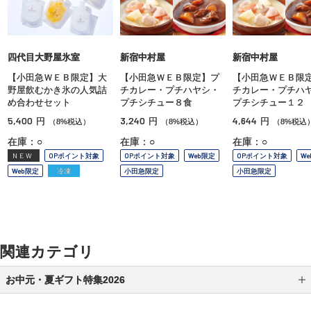
四代目大野屋氷室
新宿中村屋
新宿中村屋
【小田急ＷＥＢ限定】大
【小田急ＷＥＢ限定】プ
【小田急ＷＥＢ限
野屋飲むかき氷の人気詰
チカレー・プチハヤシ・
チカレー・プチハ
め合わせセット
プチシチュー８食
プチシチュー１２
5,400
3,240
4,644
円
円
円
（8%税込）
（8%税込）
（8%税込
在庫：○
在庫：○
在庫：○
NEW
OPポイント対象
OPポイント対象
Web限定
OPポイント対象
W
Web限定
冷凍
小田急限定
小田急限定
関連カテゴリ
お中元・夏ギフト特集2026
特集から選ぶ