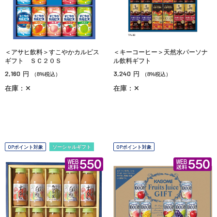
＜アサヒ飲料＞すこやかカルピス
＜キーコーヒー＞天然水パーソナ
ギフト ＳＣ２０Ｓ
ル飲料ギフト
2,160
3,240
円
円
（8%税込）
（8%税込）
在庫：✕
在庫：✕
OPポイント対象
ソーシャルギフト
OPポイント対象