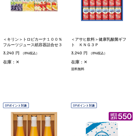
＜キリン＞トロピカーナ１００％
＜アサヒ飲料＞健康乳酸菌ギフ
フルーツジュース紙容器詰合せ３
ト ＫＮＧ３Ｐ
3,240
3,240
円
円
（8%税込）
（8%税込）
在庫：✕
在庫：✕
送料無料
OPポイント対象
OPポイント対象