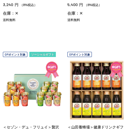
3,240
5,400
円
円
（8%税込）
（8%税込）
在庫：✕
在庫：✕
送料無料
送料無料
OPポイント対象
ソーシャルギフト
OPポイント対象
＜セゾン・デュ・フリュイ＞贅沢
＜山田養蜂場＞健康ドリンクギフ