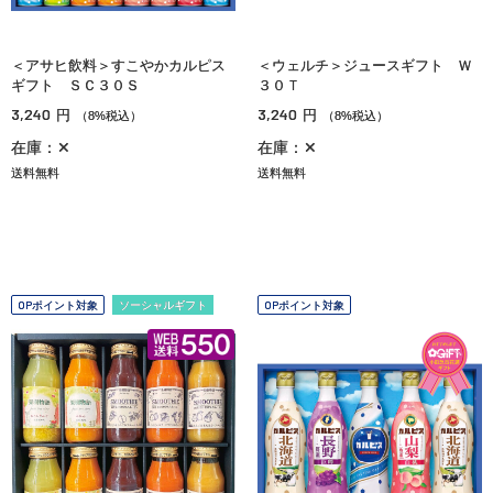
＜アサヒ飲料＞すこやかカルピス
＜ウェルチ＞ジュースギフト Ｗ
ギフト ＳＣ３０Ｓ
３０Ｔ
3,240
3,240
円
円
（8%税込）
（8%税込）
在庫：✕
在庫：✕
送料無料
送料無料
OPポイント対象
ソーシャルギフト
OPポイント対象