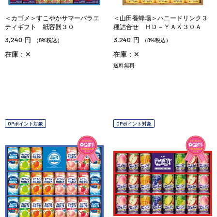
＜カゴメ＞すこやかサマーバラエ
＜山田養蜂場＞ハニードリンク３
ティギフト 紙容器３０
種詰合せ ＨＤ－ＹＡＫ３０Ａ
3,240
3,240
円
円
（8%税込）
（8%税込）
在庫：✕
在庫：✕
送料無料
OPポイント対象
OPポイント対象