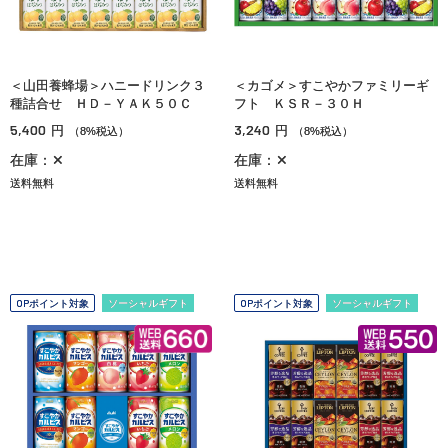
＜山田養蜂場＞ハニードリンク３
＜カゴメ＞すこやかファミリーギ
種詰合せ ＨＤ－ＹＡＫ５０Ｃ
フト ＫＳＲ－３０Ｈ
5,400
3,240
円
円
（8%税込）
（8%税込）
在庫：✕
在庫：✕
送料無料
送料無料
OPポイント対象
ソーシャルギフト
OPポイント対象
ソーシャルギフト