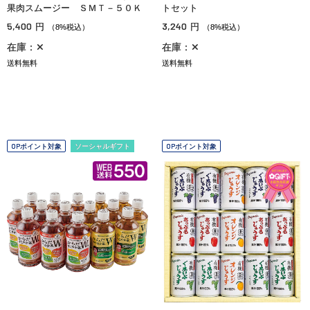
果肉スムージー ＳＭＴ－５０Ｋ
トセット
5,400
3,240
円
円
（8%税込）
（8%税込）
在庫：✕
在庫：✕
送料無料
送料無料
OPポイント対象
ソーシャルギフト
OPポイント対象