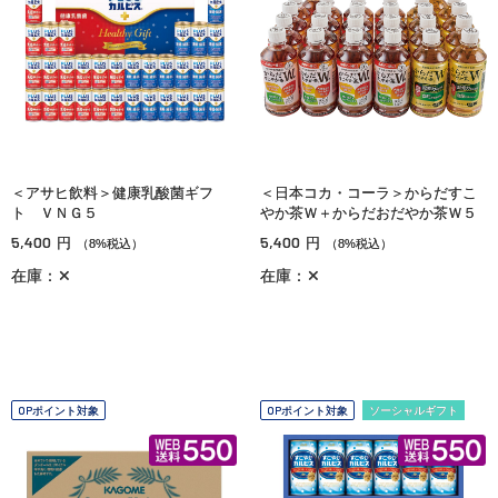
＜アサヒ飲料＞健康乳酸菌ギフ
＜日本コカ・コーラ＞からだすこ
ト ＶＮＧ５
やか茶Ｗ＋からだおだやか茶Ｗ５
5,400
5,400
円
円
（8%税込）
（8%税込）
在庫：✕
在庫：✕
OPポイント対象
OPポイント対象
ソーシャルギフト