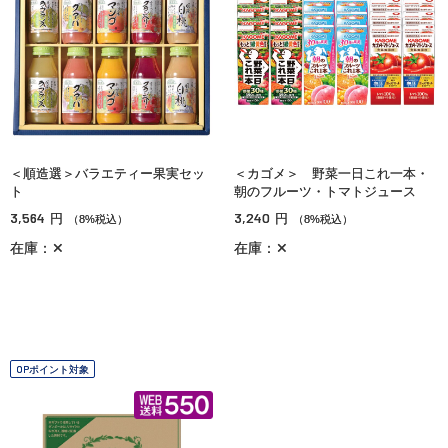
＜順造選＞バラエティー果実セッ
＜カゴメ＞ 野菜一日これ一本・
ト
朝のフルーツ・トマトジュース
3,564
3,240
円
円
（8%税込）
（8%税込）
在庫：✕
在庫：✕
OPポイント対象