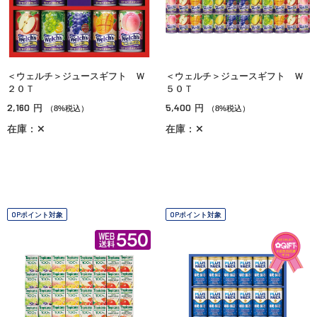
＜ウェルチ＞ジュースギフト Ｗ
＜ウェルチ＞ジュースギフト Ｗ
２０Ｔ
５０Ｔ
2,160
5,400
円
円
（8%税込）
（8%税込）
在庫：✕
在庫：✕
OPポイント対象
OPポイント対象