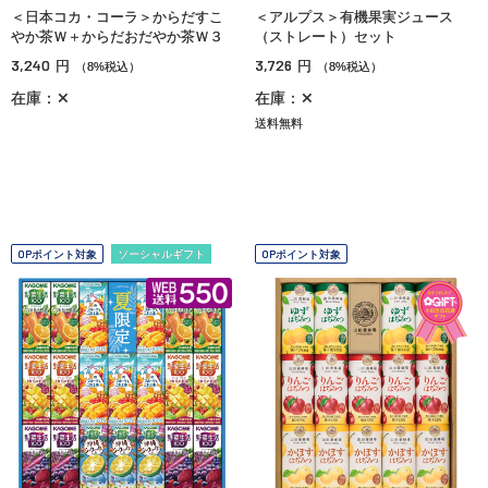
＜日本コカ・コーラ＞からだすこ
＜アルプス＞有機果実ジュース
やか茶Ｗ＋からだおだやか茶Ｗ３
（ストレート）セット
3,240
3,726
円
円
（8%税込）
（8%税込）
在庫：✕
在庫：✕
送料無料
OPポイント対象
ソーシャルギフト
OPポイント対象