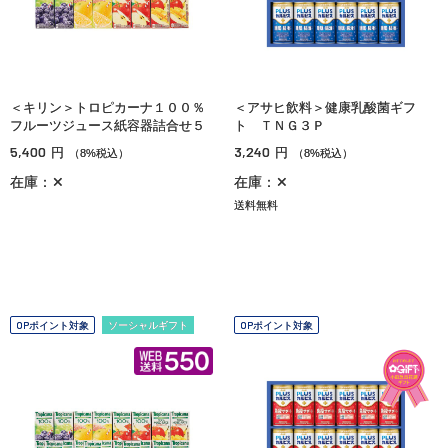
＜キリン＞トロピカーナ１００％
＜アサヒ飲料＞健康乳酸菌ギフ
フルーツジュース紙容器詰合せ５
ト ＴＮＧ３Ｐ
5,400
3,240
円
円
（8%税込）
（8%税込）
在庫：✕
在庫：✕
送料無料
OPポイント対象
ソーシャルギフト
OPポイント対象