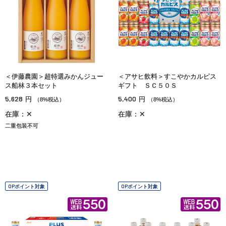
＜伊藤農園＞超特選みかんジュー
＜アサヒ飲料＞すこやかカルピス
ス船林３本セット
ギフト ＳＣ５０Ｓ
5,628
5,400
円
円
（8%税込）
（8%税込）
在庫：✕
在庫：✕
二重包装不可
OPポイント対象
OPポイント対象