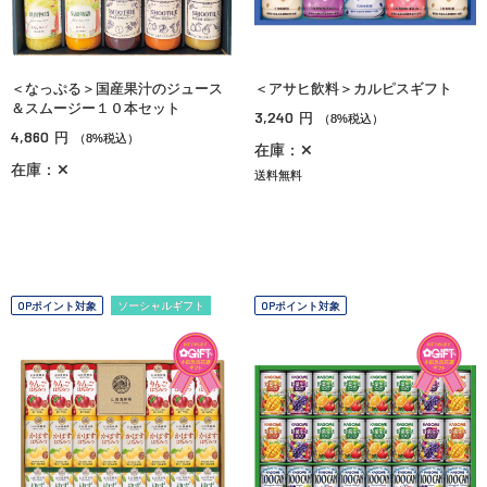
＜なっぷる＞国産果汁のジュース
＜アサヒ飲料＞カルピスギフト
＆スムージー１０本セット
3,240
円
（8%税込）
4,860
円
（8%税込）
在庫：✕
在庫：✕
送料無料
OPポイント対象
ソーシャルギフト
OPポイント対象