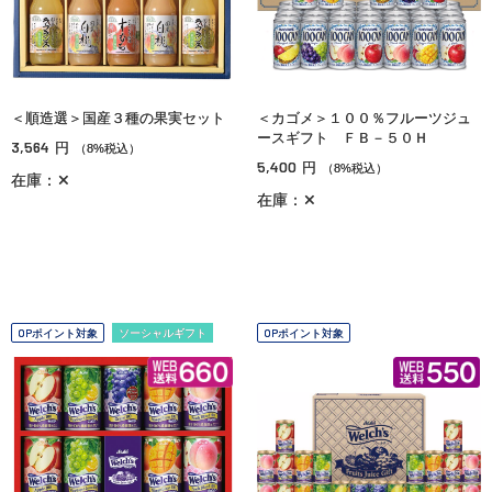
＜順造選＞国産３種の果実セット
＜カゴメ＞１００％フルーツジュ
ースギフト ＦＢ－５０Ｈ
3,564
円
（8%税込）
5,400
円
（8%税込）
在庫：✕
在庫：✕
OPポイント対象
ソーシャルギフト
OPポイント対象