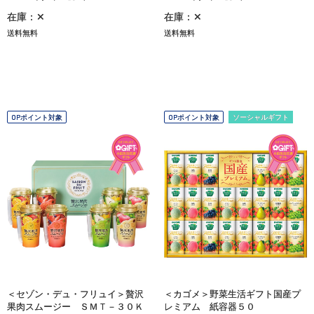
在庫：✕
在庫：✕
送料無料
送料無料
OPポイント対象
OPポイント対象
ソーシャルギフト
＜セゾン・デュ・フリュイ＞贅沢
＜カゴメ＞野菜生活ギフト国産プ
果肉スムージー ＳＭＴ－３０Ｋ
レミアム 紙容器５０