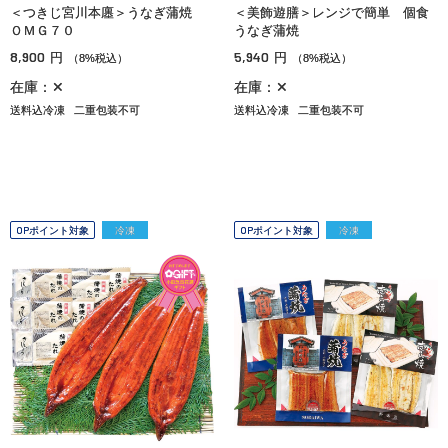
＜つきじ宮川本廛＞うなぎ蒲焼
＜美飾遊膳＞レンジで簡単 個食
ＯＭＧ７０
うなぎ蒲焼
8,900
5,940
円
円
（8%税込）
（8%税込）
在庫：✕
在庫：✕
送料込冷凍
二重包装不可
送料込冷凍
二重包装不可
OPポイント対象
冷凍
OPポイント対象
冷凍