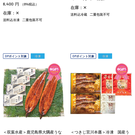
6,400
円
（8%税込）
在庫：✕
在庫：✕
送料込冷蔵
二重包装不可
送料込冷凍
二重包装不可
OPポイント対象
冷凍
OPポイント対象
冷凍
＜双葉水産＞鹿児島県大隅産うな
＜つきじ宮川本廛＞冷凍 国産う