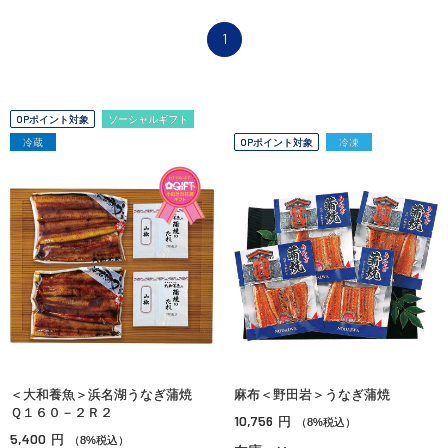
1
OPポイント対象
ソーシャルギフト
冷蔵
OPポイント対象
冷凍
＜大和養魚＞浜名湖うなぎ蒲焼
麻布＜野田岩＞うなぎ蒲焼
Ｑ１６０－２Ｒ２
10,756
円
（8%税込）
5,400
円
（8%税込）