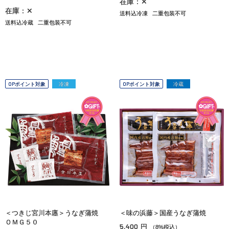
在庫：✕
在庫：✕
送料込冷凍
二重包装不可
送料込冷蔵
二重包装不可
OPポイント対象
冷凍
OPポイント対象
冷蔵
＜つきじ宮川本廛＞うなぎ蒲焼
＜味の浜藤＞国産うなぎ蒲焼
ＯＭＧ５０
5,400
円
（8%税込）