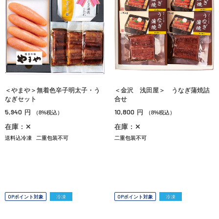
＜やまや＞無着色辛子明太子・う
＜金沢 浅田屋＞ うなぎ蒲焼詰
なぎセット
合せ
5,940
10,800
円
円
（8%税込）
（8%税込）
在庫：✕
在庫：✕
送料込冷凍
二重包装不可
二重包装不可
OPポイント対象
冷凍
OPポイント対象
冷凍