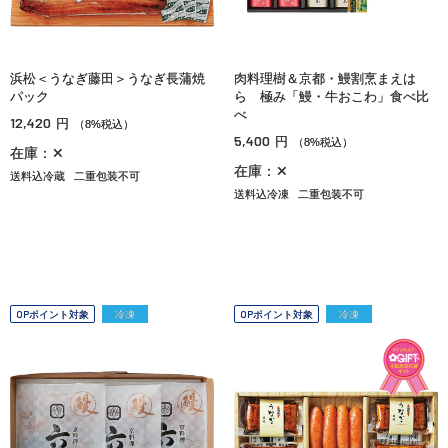
浜松＜うなぎ藤田＞うなぎ長蒲焼
肉料理樹＆京都・鰻割烹まえは
パック
ら 極み「鰻・牛おこわ」食べ比
べ
12,420
円
（8%税込）
5,400
円
（8%税込）
在庫：✕
在庫：✕
送料込冷蔵
二重包装不可
送料込冷凍
二重包装不可
OPポイント対象
冷凍
OPポイント対象
冷凍