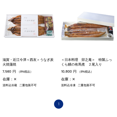
滋賀・近江今津＜西友＞うなぎ炭
＜日本料理 卯之庵＞ 特製ふっ
火焼蒲焼
くら鰻の有馬煮 ２尾入り
7,560
10,800
円
円
（8%税込）
（8%税込）
在庫：✕
在庫：✕
送料込冷蔵
二重包装不可
送料込冷凍
二重包装不可
1