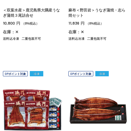
＜双葉水産＞鹿児島県大隅産うな
麻布＜野田岩＞うなぎ蒲焼・志ら
ぎ蒲焼３尾詰合せ
焼セット
10,800
11,836
円
円
（8%税込）
（8%税込）
在庫：✕
在庫：✕
送料込冷凍
二重包装不可
送料込冷凍
二重包装不可
OPポイント対象
冷凍
OPポイント対象
冷凍