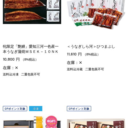
牝限定「艶鰻」愛知三河一色産一
＜うなぎしら河＞ひつまぶし
本うなぎ蒲焼ＭＳＥＫ－１０ＮＫ
11,610
円
（8%税込）
10,800
円
（8%税込）
在庫：✕
在庫：✕
送料込冷蔵
二重包装不可
送料込冷凍
二重包装不可
OPポイント対象
冷凍
OPポイント対象