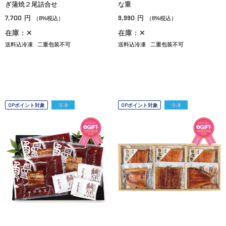
ぎ蒲焼２尾詰合せ
な重
7,700
9,990
円
円
（8%税込）
（8%税込）
在庫：✕
在庫：✕
送料込冷凍
二重包装不可
送料込冷凍
二重包装不可
OPポイント対象
冷凍
OPポイント対象
冷凍