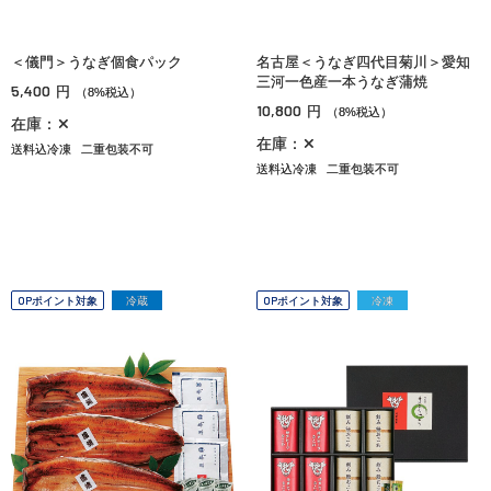
＜儀門＞うなぎ個食パック
名古屋＜うなぎ四代目菊川＞愛知
三河一色産一本うなぎ蒲焼
5,400
円
（8%税込）
10,800
円
（8%税込）
在庫：✕
在庫：✕
送料込冷凍
二重包装不可
送料込冷凍
二重包装不可
OPポイント対象
冷蔵
OPポイント対象
冷凍