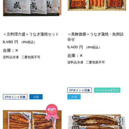
＜京料理六盛＞うなぎ蒲焼セット
＜美飾遊膳＞うなぎ蒲焼・魚卵詰
合せ
6,480
円
（8%税込）
5,400
円
（8%税込）
在庫：✕
在庫：✕
送料込冷凍
二重包装不可
送料込冷凍
二重包装不可
OPポイント対象
ソーシャルギフト
OPポイント対象
冷蔵
冷凍