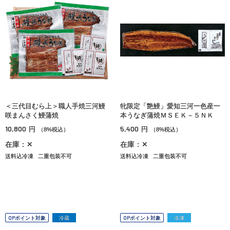
＜三代目むら上＞職人手焼三河鰻
牝限定「艶鰻」愛知三河一色産一
咲まんさく鰻蒲焼
本うなぎ蒲焼ＭＳＥＫ－５ＮＫ
10,800
5,400
円
円
（8%税込）
（8%税込）
在庫：✕
在庫：✕
送料込冷凍
二重包装不可
送料込冷凍
二重包装不可
OPポイント対象
冷蔵
OPポイント対象
冷凍