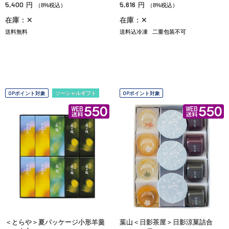
5,400
5,616
円
円
（8%税込）
（8%税込）
在庫：✕
在庫：✕
送料無料
送料込冷凍
二重包装不可
OPポイント対象
ソーシャルギフト
OPポイント対象
＜とらや＞夏パッケージ小形羊羹
葉山＜日影茶屋＞日影涼菓詰合