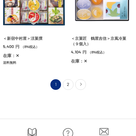
＜新宿中村屋＞涼菓撰
＜京菓匠 鶴屋吉信＞京風冷菓
（９個入）
5,400
円
（8%税込）
4,104
円
（8%税込）
在庫：✕
在庫：✕
送料無料
1
2