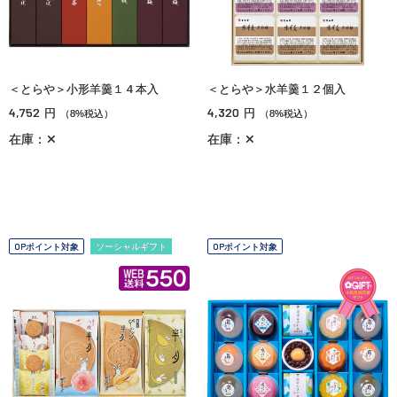
＜とらや＞小形羊羹１４本入
＜とらや＞水羊羹１２個入
4,752
4,320
円
円
（8%税込）
（8%税込）
在庫：✕
在庫：✕
OPポイント対象
ソーシャルギフト
OPポイント対象