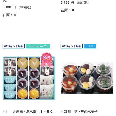
風）
3,726
円
（8%税込）
5,108
円
（8%税込）
在庫：✕
在庫：✕
OPポイント対象
ソーシャルギフト
OPポイント対象
冷凍
＜叶 匠壽庵＞夏水羹 Ｓ－５０
＜京都 奥＞奥の水菓子