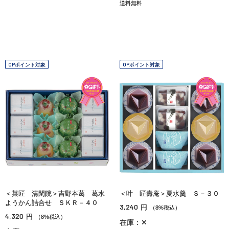
送料無料
OPポイント対象
OPポイント対象
＜菓匠 清閑院＞吉野本葛 葛水
＜叶 匠壽庵＞夏水羹 Ｓ－３０
ようかん詰合せ ＳＫＲ－４０
3,240
円
（8%税込）
4,320
円
（8%税込）
在庫：✕