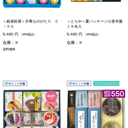
＜銀座鈴屋＞氷華ものがたり Ｃ
＜とらや＞夏パッケージ小形羊羹
－５０
１６本入
5,400
5,400
円
円
（8%税込）
（8%税込）
在庫：✕
在庫：✕
送料無料
OPポイント対象
OPポイント対象
ソーシャルギフト