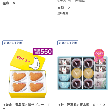
5,400
円
（8%税込）
在庫：✕
在庫：✕
送料無料
OPポイント対象
OPポイント対象
＜鎌倉 豊島屋＞鳩サブレー Ｔ
＜叶 匠壽庵＞夏水羹 Ｓ－４０
Ｙ