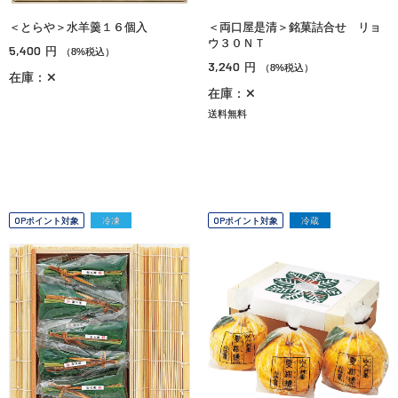
＜とらや＞水羊羹１６個入
＜両口屋是清＞銘菓詰合せ リョ
ウ３０ＮＴ
5,400
円
（8%税込）
3,240
円
（8%税込）
在庫：✕
在庫：✕
送料無料
OPポイント対象
冷凍
OPポイント対象
冷蔵