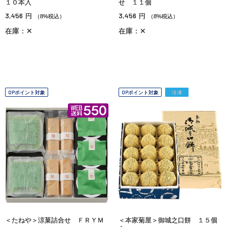
１０本入
せ １１個
3,456
3,456
円
円
（8%税込）
（8%税込）
在庫：✕
在庫：✕
OPポイント対象
OPポイント対象
冷凍
＜たねや＞涼菓詰合せ ＦＲＹＭ
＜本家菊屋＞御城之口餅 １５個