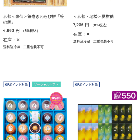
京都＜泉仙＞笹巻きわらび餅「笹
＜京都・老松＞夏柑糖
の舞」
7,236
円
（8%税込）
4,860
円
（8%税込）
在庫：✕
在庫：✕
送料込冷蔵
二重包装不可
送料込冷凍
二重包装不可
OPポイント対象
ソーシャルギフト
OPポイント対象