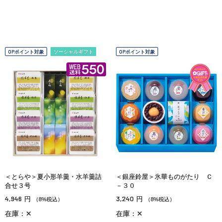
OPポイント対象
ソーシャルギフト
OPポイント対象
＜とらや＞夏小形羊羹・水羊羹詰
＜銀座鈴屋＞氷華ものがたり Ｃ
合せ３号
－３０
4,946
3,240
円
円
（8%税込）
（8%税込）
在庫：✕
在庫：✕