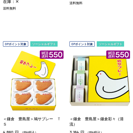
在庫：✕
送料無料
送料無料
OPポイント対象
ソーシャルギフト
OPポイント対象
ソーシャルギフト
＜鎌倉 豊島屋＞鳩サブレー Ｔ
＜鎌倉 豊島屋＞鎌倉彩々（清
Ｓ
流）
4,860
3,164
円
円
（8%税込）
（8%税込）