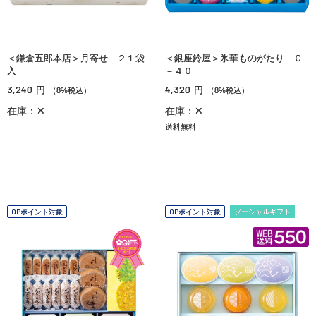
＜鎌倉五郎本店＞月寄せ ２１袋
＜銀座鈴屋＞氷華ものがたり Ｃ
入
－４０
3,240
4,320
円
円
（8%税込）
（8%税込）
在庫：✕
在庫：✕
送料無料
OPポイント対象
OPポイント対象
ソーシャルギフト