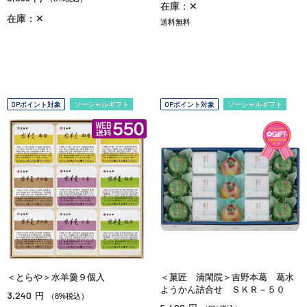
在庫：✕
在庫：✕
送料無料
OPポイント対象
ソーシャルギフト
OPポイント対象
ソーシャルギフト
＜とらや＞水羊羹９個入
＜菓匠 清閑院＞吉野本葛 葛水
ようかん詰合せ ＳＫＲ－５０
3,240
円
（8%税込）