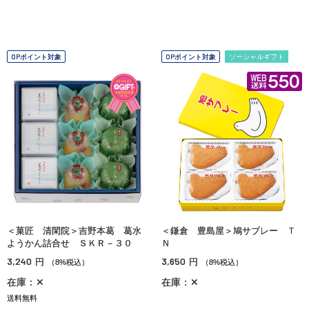
OPポイント対象
OPポイント対象
ソーシャルギフト
＜菓匠 清閑院＞吉野本葛 葛水
＜鎌倉 豊島屋＞鳩サブレー Ｔ
ようかん詰合せ ＳＫＲ－３０
Ｎ
3,240
3,650
円
円
（8%税込）
（8%税込）
在庫：✕
在庫：✕
送料無料