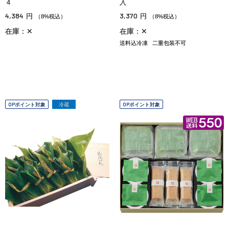
４
入
4,384
3,370
円
円
（8%税込）
（8%税込）
在庫：✕
在庫：✕
送料込冷凍
二重包装不可
OPポイント対象
冷蔵
OPポイント対象