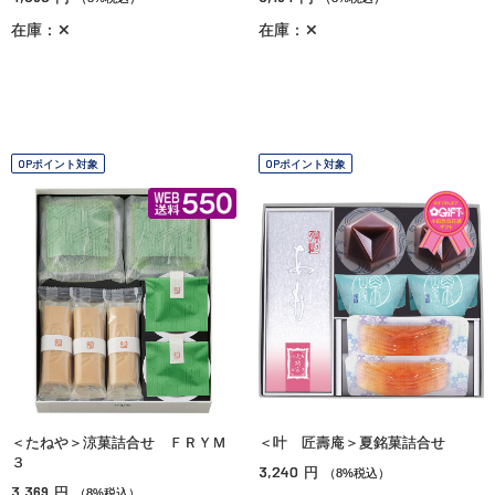
在庫：✕
在庫：✕
OPポイント対象
OPポイント対象
＜たねや＞涼菓詰合せ ＦＲＹＭ
＜叶 匠壽庵＞夏銘菓詰合せ
３
3,240
円
（8%税込）
3,369
円
（8%税込）