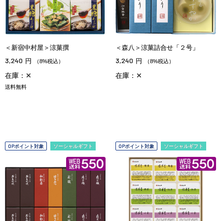
＜新宿中村屋＞涼菓撰
＜森八＞涼菓詰合せ「２号」
3,240
3,240
円
円
（8%税込）
（8%税込）
在庫：✕
在庫：✕
送料無料
OPポイント対象
ソーシャルギフト
OPポイント対象
ソーシャルギフト