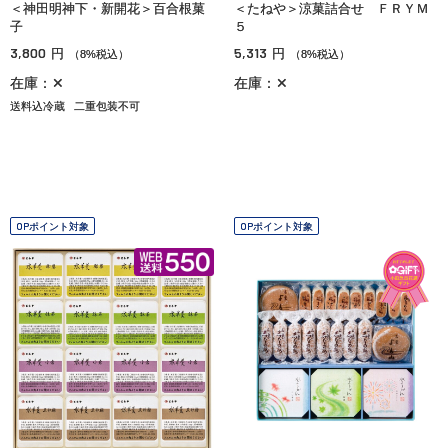
＜神田明神下・新開花＞百合根菓
＜たねや＞涼菓詰合せ ＦＲＹＭ
子
５
3,800
5,313
円
円
（8%税込）
（8%税込）
在庫：✕
在庫：✕
送料込冷蔵
二重包装不可
OPポイント対象
OPポイント対象