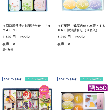
＜両口屋是清＞銘菓詰合せ リョ
＜京菓匠 鶴屋吉信＞本蕨・ＴＳ
ウ４０ＮＴ
ＵＲＵ涼涼詰合せ（９個入）
4,320
3,240
円
円
（8%税込）
（8%税込）
在庫：✕
在庫：✕
送料無料
OPポイント対象
ソーシャルギフト
OPポイント対象
ソーシャルギフト