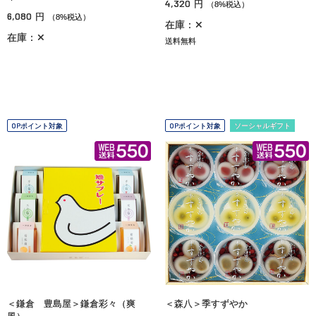
4,320
円
（8%税込）
6,080
円
（8%税込）
在庫：✕
在庫：✕
送料無料
OPポイント対象
OPポイント対象
ソーシャルギフト
＜鎌倉 豊島屋＞鎌倉彩々（爽
＜森八＞季すずやか