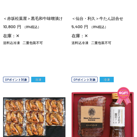
＜赤坂松葉屋＞黒毛和牛味噌漬け
＜仙台・利久＞牛たん詰合せ
10,800
5,400
円
円
（8%税込）
（8%税込）
在庫：✕
在庫：✕
送料込冷凍
二重包装不可
送料込冷凍
二重包装不可
OPポイント対象
冷凍
OPポイント対象
冷凍