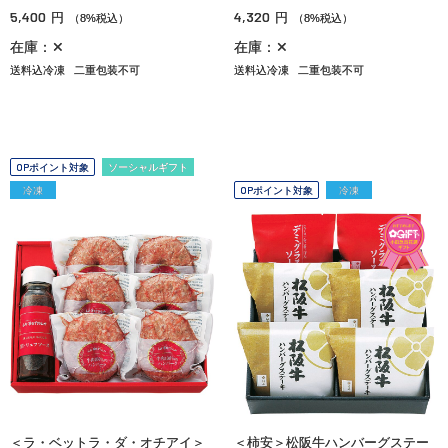
5,400
4,320
円
円
（8%税込）
（8%税込）
在庫：✕
在庫：✕
送料込冷凍
二重包装不可
送料込冷凍
二重包装不可
OPポイント対象
ソーシャルギフト
冷凍
OPポイント対象
冷凍
＜ラ・ベットラ・ダ・オチアイ＞
＜柿安＞松阪牛ハンバーグステー