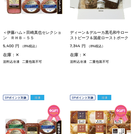
＜伊藤ハム＞田崎真也セレクショ
ディーン＆デルーカ黒毛和牛ロー
ン ＲＨＢ－５５
ストビーフ＆国産ローストポーク
5,400
7,344
円
円
（8%税込）
（8%税込）
在庫：✕
在庫：✕
送料込冷凍
二重包装不可
送料込冷凍
二重包装不可
OPポイント対象
冷凍
OPポイント対象
冷凍