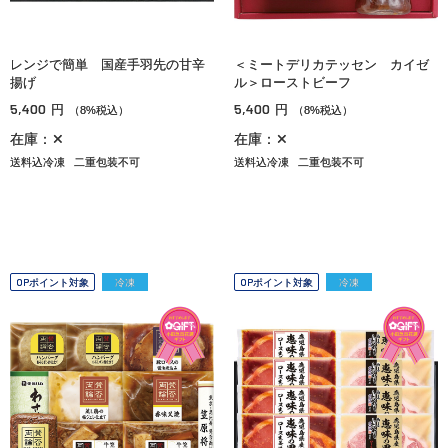
レンジで簡単 国産手羽先の甘辛
＜ミートデリカテッセン カイゼ
揚げ
ル＞ローストビーフ
5,400
5,400
円
円
（8%税込）
（8%税込）
在庫：✕
在庫：✕
送料込冷凍
二重包装不可
送料込冷凍
二重包装不可
OPポイント対象
冷凍
OPポイント対象
冷凍