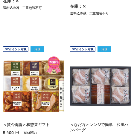
在庫：✕
在庫：✕
送料込冷凍
二重包装不可
送料込冷蔵
二重包装不可
OPポイント対象
冷凍
OPポイント対象
冷凍
＜賛否両論＞和惣菜ギフト
＜なだ万＞レンジで簡単 和風ハ
ンバーグ
5,400
円
（8%税込）