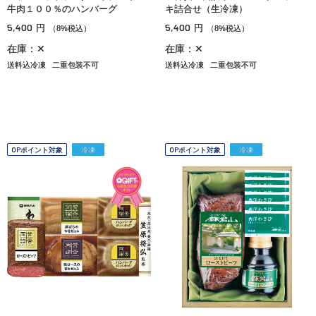
牛肉１００％のハンバーグ
キ詰合せ（生冷凍）
5,400
5,400
円
円
（8%税込）
（8%税込）
在庫：✕
在庫：✕
送料込冷凍
二重包装不可
送料込冷凍
二重包装不可
OPポイント対象
冷凍
OPポイント対象
冷凍