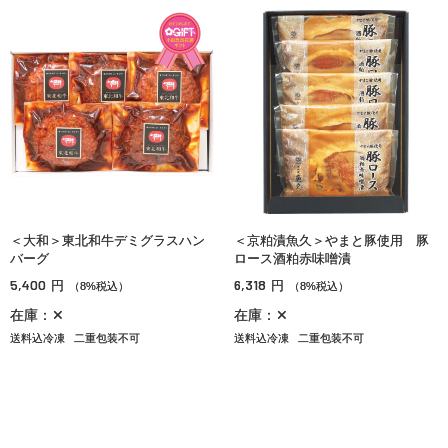
＜大和＞東北和牛デミグラスハン
＜京粕漬魚久＞やまと豚使用 豚
バーグ
ロース酒粕赤味噌漬
5,400
6,318
円
円
（8%税込）
（8%税込）
在庫：✕
在庫：✕
送料込冷凍
二重包装不可
送料込冷凍
二重包装不可