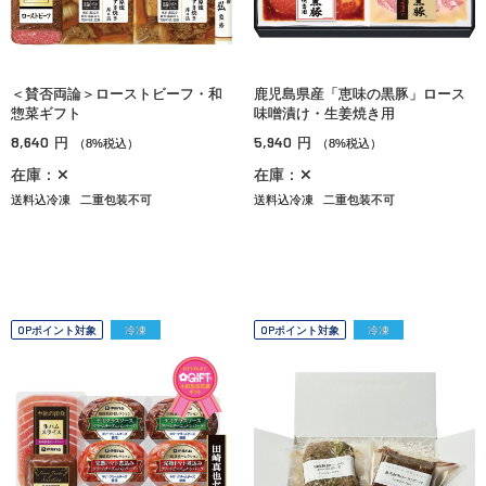
＜賛否両論＞ローストビーフ・和
鹿児島県産「恵味の黒豚」ロース
惣菜ギフト
味噌漬け・生姜焼き用
8,640
5,940
円
円
（8%税込）
（8%税込）
在庫：✕
在庫：✕
送料込冷凍
二重包装不可
送料込冷凍
二重包装不可
OPポイント対象
冷凍
OPポイント対象
冷凍