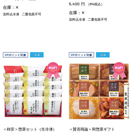
5,400
円
（8%税込）
在庫：✕
在庫：✕
送料込冷凍
二重包装不可
送料込冷凍
二重包装不可
OPポイント対象
冷凍
OPポイント対象
冷凍
＜柿安＞惣菜セット（生冷凍）
＜賛否両論＞和惣菜ギフト