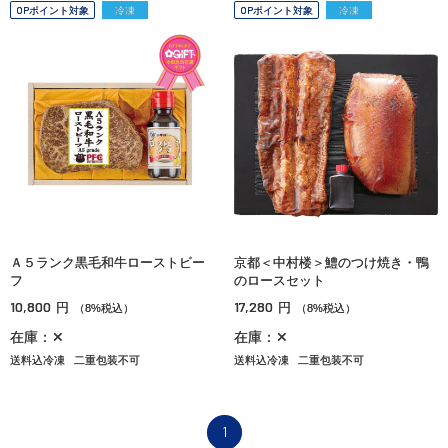
OPポイント対象
冷凍
OPポイント対象
冷凍
Ａ５ランク黒毛和牛ローストビー
京都＜中村楼＞鱧のつけ焼き・鴨
フ
のロースセット
10,800
17,280
円
円
（8%税込）
（8%税込）
在庫：✕
在庫：✕
送料込冷凍
二重包装不可
送料込冷凍
二重包装不可
1