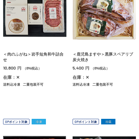
＜肉のふがね＞岩手短角和牛詰合
＜鹿児島ますや＞黒豚スペアリブ
せ
炭火焼き
10,800
5,400
円
円
（8%税込）
（8%税込）
在庫：✕
在庫：✕
送料込冷凍
二重包装不可
送料込冷凍
二重包装不可
OPポイント対象
冷凍
OPポイント対象
冷蔵