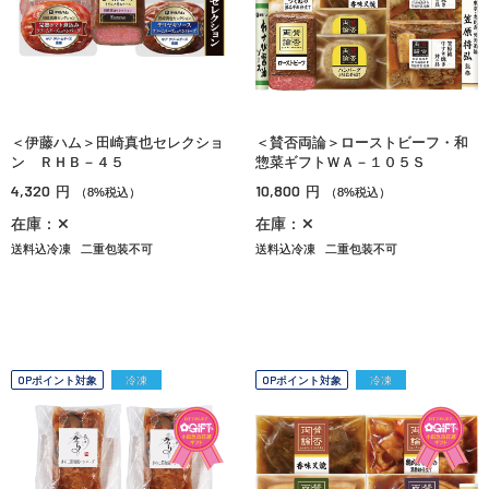
＜伊藤ハム＞田崎真也セレクショ
＜賛否両論＞ローストビーフ・和
ン ＲＨＢ－４５
惣菜ギフトＷＡ－１０５Ｓ
4,320
10,800
円
円
（8%税込）
（8%税込）
在庫：✕
在庫：✕
送料込冷凍
二重包装不可
送料込冷凍
二重包装不可
OPポイント対象
冷凍
OPポイント対象
冷凍