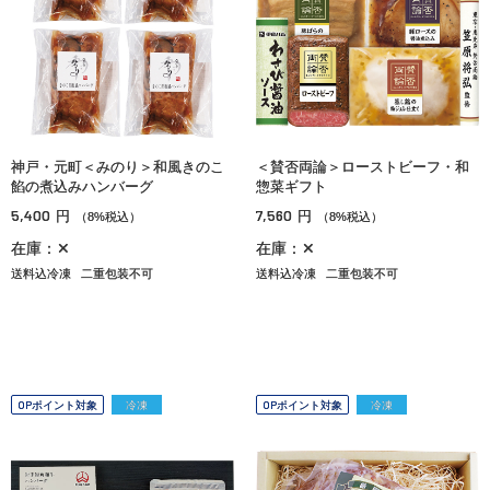
神戸・元町＜みのり＞和風きのこ
＜賛否両論＞ローストビーフ・和
餡の煮込みハンバーグ
惣菜ギフト
5,400
7,560
円
円
（8%税込）
（8%税込）
在庫：✕
在庫：✕
送料込冷凍
二重包装不可
送料込冷凍
二重包装不可
OPポイント対象
冷凍
OPポイント対象
冷凍