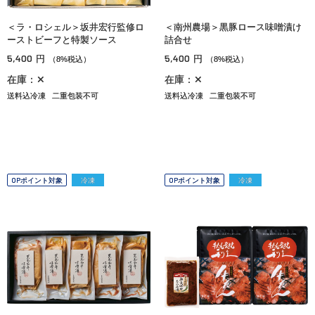
＜ラ・ロシェル＞坂井宏行監修ロ
＜南州農場＞黒豚ロース味噌漬け
ーストビーフと特製ソース
詰合せ
5,400
5,400
円
円
（8%税込）
（8%税込）
在庫：✕
在庫：✕
送料込冷凍
二重包装不可
送料込冷凍
二重包装不可
OPポイント対象
冷凍
OPポイント対象
冷凍