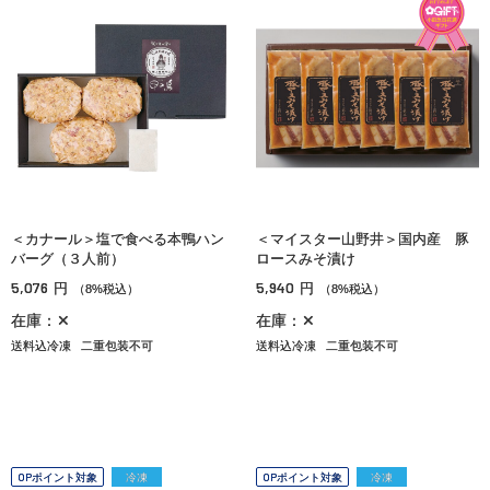
＜カナール＞塩で食べる本鴨ハン
＜マイスター山野井＞国内産 豚
バーグ（３人前）
ロースみそ漬け
5,076
5,940
円
円
（8%税込）
（8%税込）
在庫：✕
在庫：✕
送料込冷凍
二重包装不可
送料込冷凍
二重包装不可
OPポイント対象
冷凍
OPポイント対象
冷凍