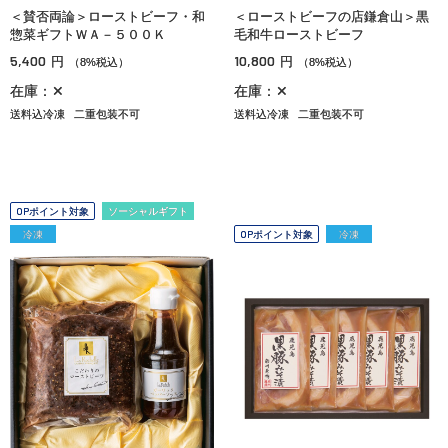
＜賛否両論＞ローストビーフ・和
＜ローストビーフの店鎌倉山＞黒
惣菜ギフトＷＡ－５００Ｋ
毛和牛ローストビーフ
5,400
10,800
円
円
（8%税込）
（8%税込）
在庫：✕
在庫：✕
送料込冷凍
二重包装不可
送料込冷凍
二重包装不可
OPポイント対象
ソーシャルギフト
冷凍
OPポイント対象
冷凍