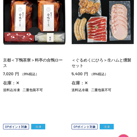
京都＜下鴨茶寮＞料亭の合鴨ロー
＜ぐるめくにひろ＞生ハムと燻製
ス
セット
7,020
5,400
円
円
（8%税込）
（8%税込）
在庫：✕
在庫：✕
送料込冷凍
二重包装不可
送料込冷蔵
二重包装不可
OPポイント対象
冷凍
OPポイント対象
冷凍