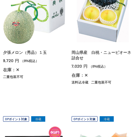
夕張メロン（秀品）１玉
岡山県産 白桃・ニューピオーネ
詰合せ
9,720
円
（8%税込）
7,020
円
（8%税込）
在庫：✕
在庫：✕
二重包装不可
送料込冷蔵
二重包装不可
OPポイント対象
冷蔵
OPポイント対象
冷蔵