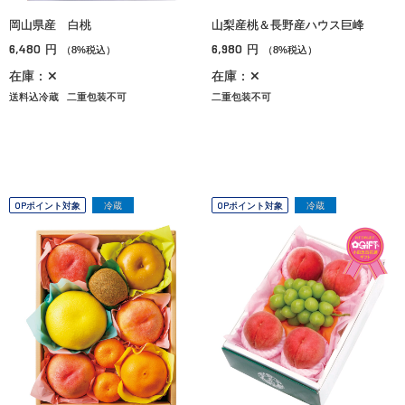
岡山県産 白桃
山梨産桃＆長野産ハウス巨峰
6,480
6,980
円
円
（8%税込）
（8%税込）
在庫：✕
在庫：✕
送料込冷蔵
二重包装不可
二重包装不可
OPポイント対象
冷蔵
OPポイント対象
冷蔵