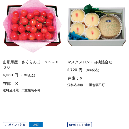
山形県産 さくらんぼ ＳＫ－０
マスクメロン・白桃詰合せ
６０
9,720
円
（8%税込）
5,980
円
（8%税込）
在庫：✕
在庫：✕
送料込冷蔵
二重包装不可
送料込冷蔵
二重包装不可
OPポイント対象
冷蔵
OPポイント対象