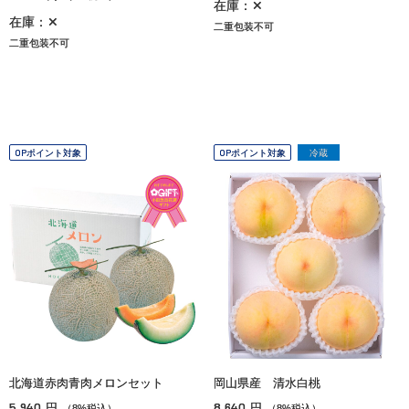
在庫：✕
在庫：✕
二重包装不可
二重包装不可
OPポイント対象
OPポイント対象
冷蔵
北海道赤肉青肉メロンセット
岡山県産 清水白桃
5,940
8,640
円
円
（8%税込）
（8%税込）