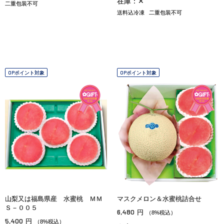
在庫：✕
二重包装不可
送料込冷凍
二重包装不可
OPポイント対象
OPポイント対象
山梨又は福島県産 水蜜桃 ＭＭ
マスクメロン＆水蜜桃詰合せ
Ｓ－００５
6,480
円
（8%税込）
5,400
円
（8%税込）