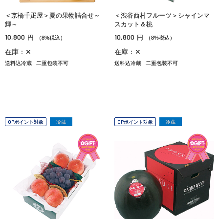
＜京橋千疋屋＞夏の果物詰合せ～
＜渋谷西村フルーツ＞シャインマ
輝～
スカット＆桃
10,800
10,800
円
円
（8%税込）
（8%税込）
在庫：✕
在庫：✕
送料込冷蔵
二重包装不可
送料込冷蔵
二重包装不可
OPポイント対象
冷蔵
OPポイント対象
冷蔵