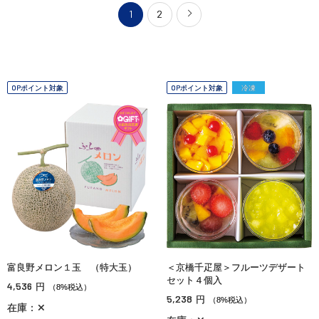
1
2
OPポイント対象
OPポイント対象
冷凍
富良野メロン１玉 （特大玉）
＜京橋千疋屋＞フルーツデザート
セット４個入
4,536
円
（8%税込）
5,238
円
（8%税込）
在庫：✕