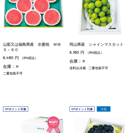
山梨又は福島県産 水蜜桃 ＭＭ
岡山県産 シャインマスカット
Ｓ－６０
9,180
円
（8%税込）
6,480
円
（8%税込）
在庫：✕
在庫：✕
送料込冷蔵
二重包装不可
二重包装不可
OPポイント対象
OPポイント対象
冷蔵