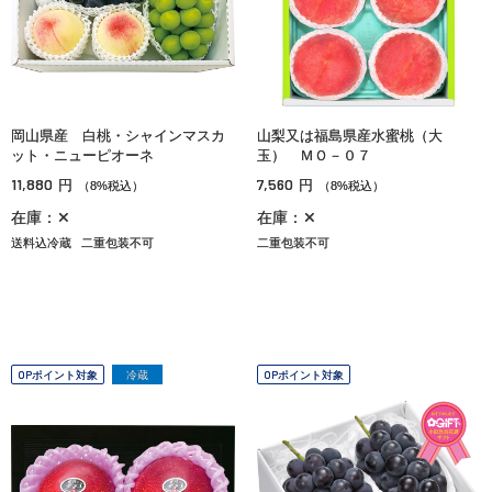
岡山県産 白桃・シャインマスカ
山梨又は福島県産水蜜桃（大
ット・ニューピオーネ
玉） ＭＯ－０７
11,880
7,560
円
円
（8%税込）
（8%税込）
在庫：✕
在庫：✕
送料込冷蔵
二重包装不可
二重包装不可
OPポイント対象
冷蔵
OPポイント対象