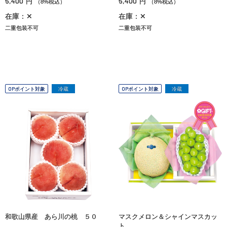
5,400
5,400
円
円
（8%税込）
（8%税込）
在庫：✕
在庫：✕
二重包装不可
二重包装不可
OPポイント対象
冷蔵
OPポイント対象
冷蔵
和歌山県産 あら川の桃 ５０
マスクメロン＆シャインマスカッ
ト