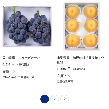
岡山県産 ニューピオーネ
山梨県産 御坂の桃「黄美娘」化
粧箱
8,316
円
（8%税込）
11,880
円
（8%税込）
在庫：✕
在庫：✕
送料込冷蔵
二重包装不可
二重包装不可
1
2