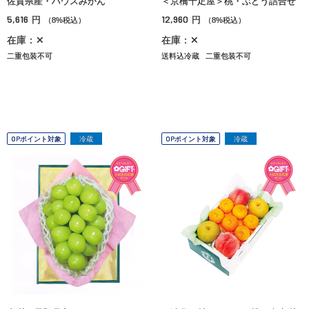
佐賀県産・ハウスみかん
＜京橋千疋屋＞桃・ぶどう詰合せ
5,616
12,960
円
円
（8%税込）
（8%税込）
在庫：✕
在庫：✕
二重包装不可
送料込冷蔵
二重包装不可
OPポイント対象
冷蔵
OPポイント対象
冷蔵