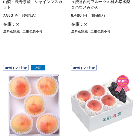
山梨・長野県産 シャインマスカ
＜渋谷西村フルーツ＞桃＆幸水梨
ット
＆ハウスみかん
7,560
6,480
円
円
（8%税込）
（8%税込）
在庫：✕
在庫：✕
送料込冷蔵
二重包装不可
送料込冷蔵
二重包装不可
OPポイント対象
冷蔵
OPポイント対象