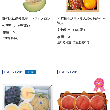
静岡又は愛知県産 マスクメロン
＜京橋千疋屋＞夏の果物詰合せ～
颯～
4,980
円
（8%税込）
8,640
円
（8%税込）
在庫：✕
在庫：✕
二重包装不可
送料込冷蔵
二重包装不可
OPポイント対象
冷蔵
OPポイント対象