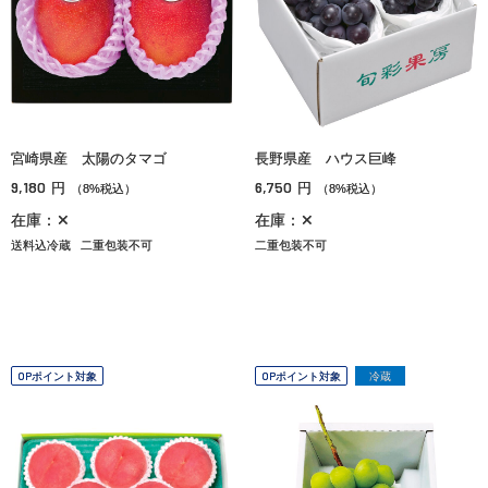
宮崎県産 太陽のタマゴ
長野県産 ハウス巨峰
9,180
6,750
円
円
（8%税込）
（8%税込）
在庫：✕
在庫：✕
送料込冷蔵
二重包装不可
二重包装不可
OPポイント対象
OPポイント対象
冷蔵