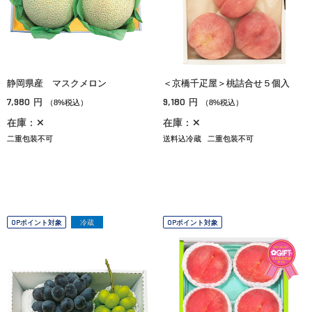
静岡県産 マスクメロン
＜京橋千疋屋＞桃詰合せ５個入
7,980
9,180
円
円
（8%税込）
（8%税込）
在庫：✕
在庫：✕
二重包装不可
送料込冷蔵
二重包装不可
OPポイント対象
冷蔵
OPポイント対象