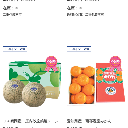
在庫：✕
在庫：✕
二重包装不可
送料込冷蔵
二重包装不可
OPポイント対象
OPポイント対象
ＪＡ鶴岡産 庄内砂丘鶴姫メロン
愛知県産 蒲郡温室みかん