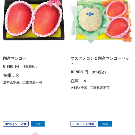
国産マンゴー
マスクメロン＆国産マンゴーセッ
ト
5,980
円
（8%税込）
10,800
円
（8%税込）
在庫：✕
在庫：✕
送料込冷蔵
二重包装不可
送料込冷蔵
二重包装不可
OPポイント対象
冷蔵
OPポイント対象
冷蔵