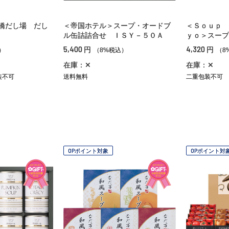
橋だし場 だし
＜帝国ホテル＞スープ・オードブ
＜Ｓｏｕｐ 
ル缶詰詰合せ ＩＳＹ－５０Ａ
ｙｏ＞スープ
5,400
4,320
円
円
）
（8%税込）
（8
在庫：✕
在庫：✕
装不可
送料無料
二重包装不可
OPポイント対象
OPポイント対