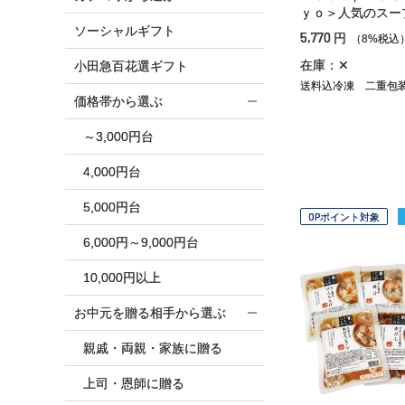
ｙｏ＞人気のスー
ソーシャルギフト
5,770
円
（8%税込
在庫：✕
小田急百花選ギフト
送料込冷凍
二重包
価格帯から選ぶ
～3,000円台
4,000円台
5,000円台
OPポイント対象
6,000円～9,000円台
10,000円以上
お中元を贈る相手から選ぶ
親戚・両親・家族に贈る
上司・恩師に贈る