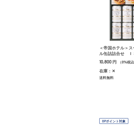
＜帝国ホテル＞ス
ル缶詰詰合せ Ｉ
10,800
円
（8%税
在庫：✕
送料無料
OPポイント対象