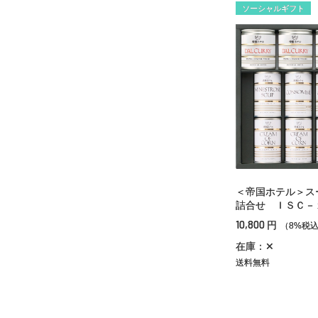
ソーシャルギフト
＜帝国ホテル＞ス
詰合せ ＩＳＣ－
10,800
円
（8%税
在庫：✕
送料無料