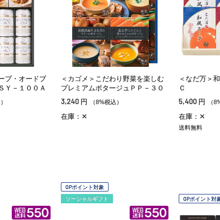
ープ・オードブ
＜カゴメ＞こだわり野菜を楽しむ
＜なだ万＞和
ＳＹ－１００Ａ
プレミアムポタージュＰＰ－３０
Ｃ
3,240
5,400
円
円
込）
（8%税込）
（8
在庫：✕
在庫：✕
送料無料
OPポイント対象
ソーシャルギフト
OPポイント対