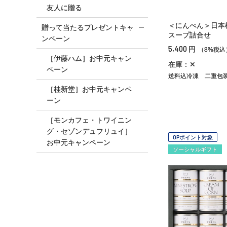
友人に贈る
＜にんべん＞日本
贈って当たるプレゼントキャ
スープ詰合せ
ンペーン
5,400
円
（8%税込
［伊藤ハム］お中元キャン
在庫：✕
ペーン
送料込冷凍
二重包
［桂新堂］お中元キャンペ
ーン
［モンカフェ・トワイニン
グ・セゾンデュフリュイ］
OPポイント対象
お中元キャンペーン
ソーシャルギフト