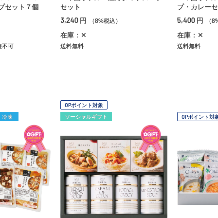
プセット７個
セット
プ・カレーセ
3,240
5,400
円
円
）
（8%税込）
（8
在庫：✕
在庫：✕
装不可
送料無料
送料無料
OPポイント対象
冷凍
ソーシャルギフト
OPポイント対