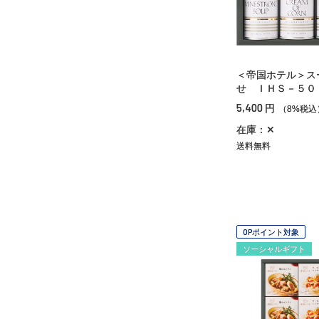
＜帝国ホテル＞ス
せ ＩＨＳ－５０
5,400
円
（8%税込
在庫：✕
送料無料
OPポイント対象
ソーシャルギフト