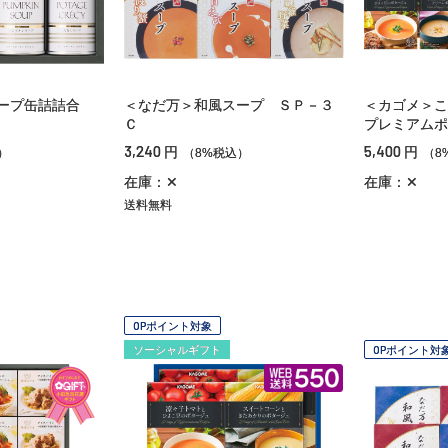
ープ缶詰詰合
＜なだ万＞和風スープ ＳＰ－３
＜カゴメ＞こ
Ｃ
プレミアムポ
3,240
5,400
円
円
）
（8%税込）
（8
在庫：✕
在庫：✕
送料無料
OPポイント対象
ソーシャルギフト
OPポイント対