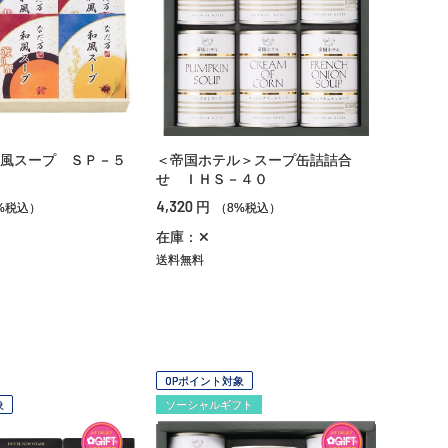
風スープ ＳＰ－５
＜帝国ホテル＞スープ缶詰詰合
せ ＩＨＳ－４０
4,320
円
%税込）
（8%税込）
在庫：✕
送料無料
OPポイント対象
象
ソーシャルギフト