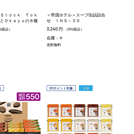
Ｓｔｏｃｋ Ｔｏｋ
＜帝国ホテル＞スープ缶詰詰合
とＯｋａｙｕの８種
せ ＩＨＳ－３０
3,240
円
%税込）
（8%税込）
在庫：✕
送料無料
象
OPポイント対象
冷凍