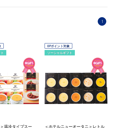
1
象
OPポイント対象
フト
ソーシャルギフト
＞温冷タイプスー
＜ホテルニューオータニ＞レトル