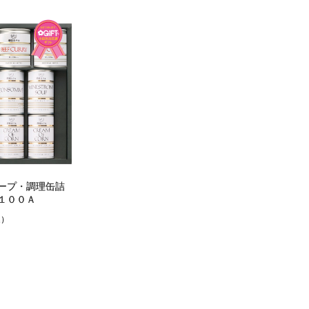
ープ・調理缶詰
１００Ａ
込）