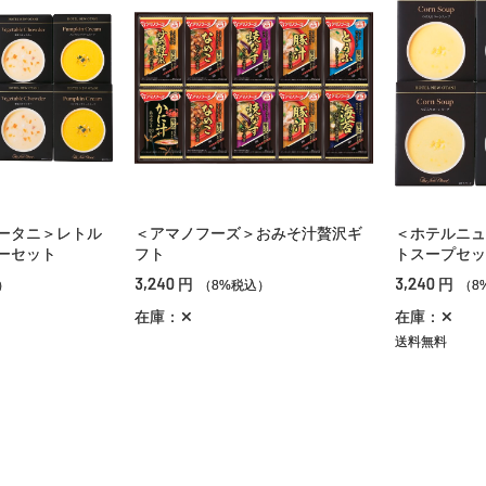
ータニ＞レトル
＜アマノフーズ＞おみそ汁贅沢ギ
＜ホテルニュ
ーセット
フト
トスープセッ
3,240
3,240
円
円
）
（8%税込）
（8
在庫：✕
在庫：✕
送料無料