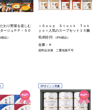
だわり野菜を楽しむ
＜Ｓｏｕｐ Ｓｔｏｃｋ Ｔｏｋ
タージュＰＰ－５０
ｙｏ＞人気のスープセット１５個
10,650
円
%税込）
（8%税込）
在庫：✕
送料込冷凍
二重包装不可
象
OPポイント対象