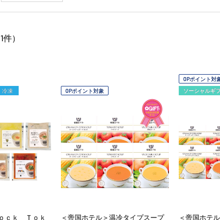
1
件）
OPポイント対
冷凍
OPポイント対象
ソーシャルギ
ｏｃｋ Ｔｏｋ
＜帝国ホテル＞温冷タイプスープ
＜帝国ホテル