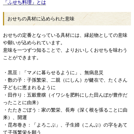
「ふせち料理」とは
おせちの具材に込められた意味
おせちの定番となっている具材には、縁起物としての意味
や願いが込められています。
意味を一つずつ知ることで、よりおいしくおせちを味わう
ことができます。
・黒豆：「マメに暮らせるように」、無病息災
・数の子：子孫繁栄、二親（にしん）が健在で、たくさん
子どもに恵まれるように
・田作り：五穀豊穣（イワシを肥料にした田んぼが豊作だ
ったことに由来）
・たたきごぼう：家の繁栄、長寿（深く根を張ることに由
来）、開運
・昆布巻き：「よろこぶ」、子生婦（こんぶ）の字をあて
て子孫繁栄を願う