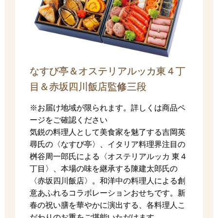
なすび亭＆オステリアルッカ東４丁
目＆赤坂四川飯店監修三段
※お届け地域が限られます。詳しくは商品ペ
ージをご確認ください
気鋭の料理人として美食家を魅了する吉岡英
尋氏の〈なすび亭〉、イタリア料理界注目の
桝谷周一郎氏による〈オステリアルッカ 東４
丁目〉、本場の味を継承する陳建太郎氏の
〈赤坂四川飯店〉。和洋中の料理人による創
意あふれるコラボレーションおせちです。新
春の祝い膳を華やかに演出する、各料理人こ
だわりのお重をご堪能いただけます。