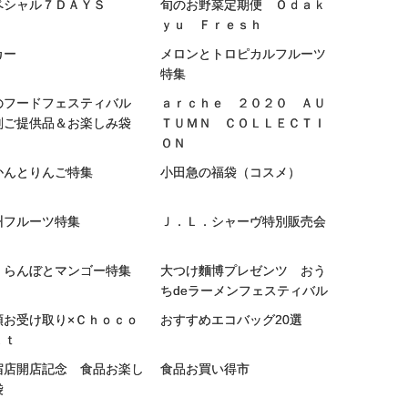
ペシャル７ＤＡＹＳ
旬のお野菜定期便 Ｏｄａｋ
ｙｕ Ｆｒｅｓｈ
カー
メロンとトロピカルフルーツ
特集
のフードフェスティバル
ａｒｃｈｅ ２０２０ ＡＵ
別ご提供品＆お楽しみ袋
ＴＵＭＮ ＣＯＬＬＥＣＴＩ
ＯＮ
かんとりんご特集
小田急の福袋（コスメ）
州フルーツ特集
Ｊ．Ｌ．シャーヴ特別販売会
くらんぼとマンゴー特集
大つけ麵博プレゼンツ おう
ちdeラーメンフェスティバル
頭お受け取り×Ｃｈｏｃｏ
おすすめエコバッグ20選
ａｔ
宿店開店記念 食品お楽し
食品お買い得市
袋