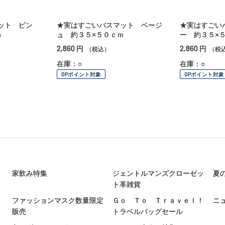
ット ピン
★実はすごいバスマット ベージ
★実はすごい
ｍ
ュ 約３５×５０ｃｍ
ー 約３５×
2,860
2,860
円
円
（税込）
（税
在庫：○
在庫：○
OPポイント対象
OPポイント対象
家飲み特集
ジェントルマンズクローゼッ
夏
ト革雑貨
ファッションマスク数量限定
Ｇｏ Ｔｏ Ｔｒａｖｅｌ！
ニ
販売
トラベルバッグセール