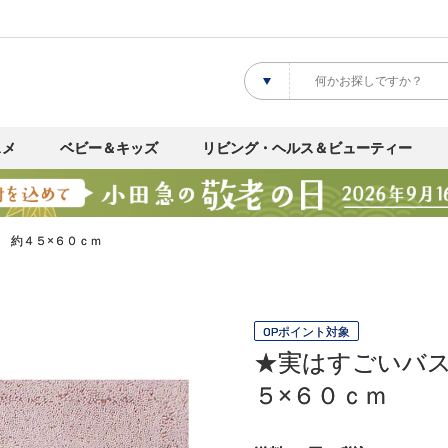
スメ
ベビー＆キッズ
リビング・ヘルス＆ビューティー
 約４５×６０ｃｍ
OPポイント対象
★実はすごいバ
５×６０ｃｍ