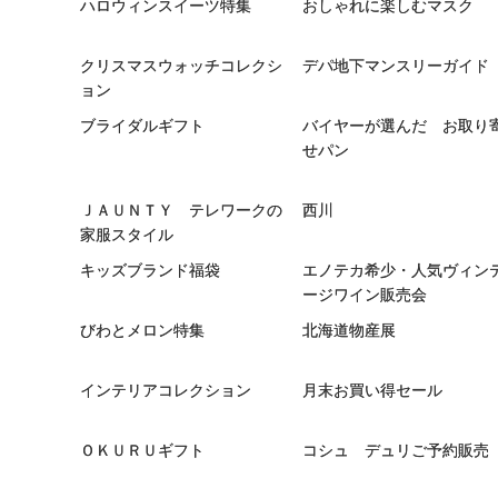
ハロウィンスイーツ特集
おしゃれに楽しむマスク
クリスマスウォッチコレクシ
デパ地下マンスリーガイド
ョン
ブライダルギフト
バイヤーが選んだ お取り
せパン
ＪＡＵＮＴＹ テレワークの
西川
家服スタイル
キッズブランド福袋
エノテカ希少・人気ヴィン
ージワイン販売会
びわとメロン特集
北海道物産展
インテリアコレクション
月末お買い得セール
ＯＫＵＲＵギフト
コシュ デュリご予約販売