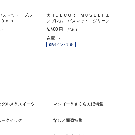
バスマット ブル
★［ＤＥＣＯＲ ＭＵＳＥＥ］エ
５０ｃｍ
ンブレム バスマット グリーン
4,400
円
込）
（税込）
在庫：○
OPポイント対象
のグルメ＆スイーツ
マンゴー＆さくらんぼ特集
ュークイック
なしと葡萄特集