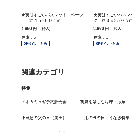
★実はすごいバスマット ベージ
★実はすごいバスマ
ュ 約４５×６０ｃｍ
ク 約３５×５０ｃ
3,960
2,860
円
円
（税込）
（税込）
在庫：○
在庫：○
OPポイント対象
OPポイント対象
関連カテゴリ
特集
メオカミュゼ予約販売会
初夏を楽しむ涼味・涼菓
小田急の父の日（魔王）
土用の丑の日 うなぎ特集