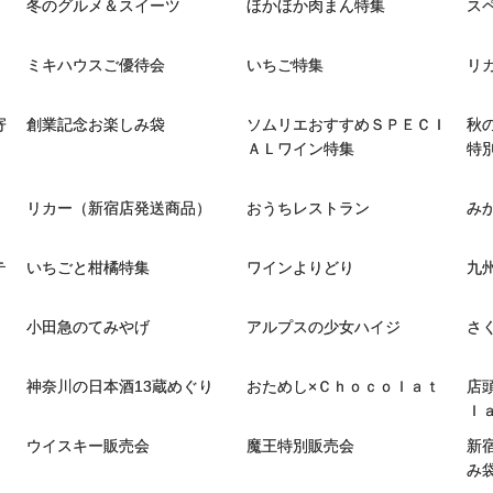
冬のグルメ＆スイーツ
ほかほか肉まん特集
ス
ミキハウスご優待会
いちご特集
リ
寄
創業記念お楽しみ袋
ソムリエおすすめＳＰＥＣＩ
秋
ＡＬワイン特集
特
リカー（新宿店発送商品）
おうちレストラン
み
テ
いちごと柑橘特集
ワインよりどり
九
小田急のてみやげ
アルプスの少女ハイジ
さ
神奈川の日本酒13蔵めぐり
おためし×Ｃｈｏｃｏｌａｔ
店
ｌ
ウイスキー販売会
魔王特別販売会
新
み