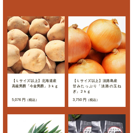
【Ｌサイズ以上】北海道産
【Ｌサイズ以上】淡路島産
高級男爵「今金男爵」３ｋｇ
甘みたっぷり「淡路の玉ね
ぎ」２ｋｇ
5,076 円
3,750 円
（税込）
（税込）