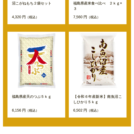
沼こがねもち２袋セット
福島県産米食べ比べ ２ｋｇ×
３
4,320 円
7,560 円
（税込）
（税込）
福島県産天のつぶ５ｋｇ
【令和６年産新米】南魚沼こ
しひかり５ｋｇ
6,156 円
6,502 円
（税込）
（税込）