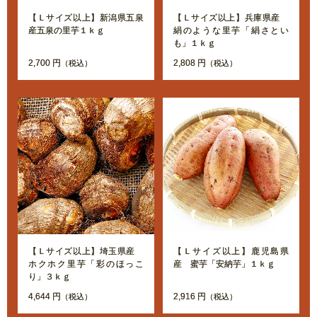
【Ｌサイズ以上】新潟県五泉
【Ｌサイズ以上】兵庫県産
産五泉の里芋１ｋｇ
絹のような里芋「絹さとい
も」１ｋｇ
2,700 円
2,808 円
（税込）
（税込）
【Ｌサイズ以上】埼玉県産
【Ｌサイズ以上】鹿児島県
ホクホク里芋「彩のほっこ
産 蜜芋「安納芋」１ｋｇ
り」３ｋｇ
4,644 円
2,916 円
（税込）
（税込）