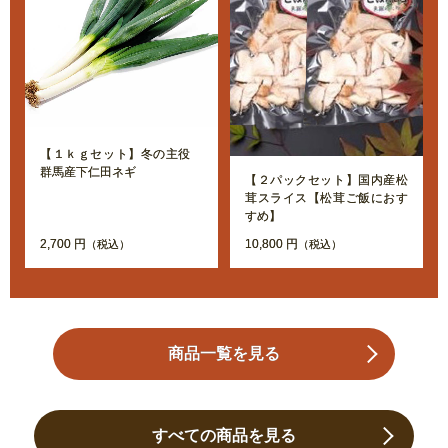
【１ｋｇセット】冬の主役
群馬産下仁田ネギ
【２パックセット】国内産松
茸スライス【松茸ご飯におす
すめ】
2,700 円
10,800 円
（税込）
（税込）
商品一覧を見る
すべての商品を見る