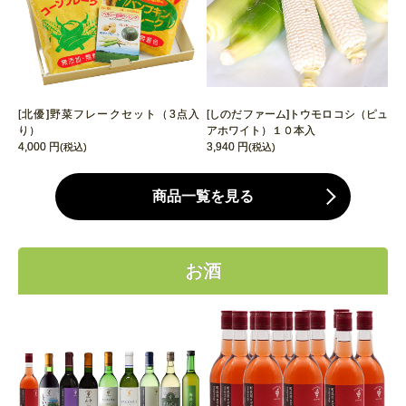
[北優]野菜フレークセット（3点入
[しのだファーム]トウモロコシ（ピュ
り）
アホワイト）１０本入
4,000 円
3,940 円
(税込)
(税込)
商品一覧を見る
お酒