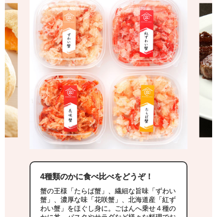
4種類のかに食べ比べをどうぞ！
蟹の王様「たらば蟹」、繊細な旨味「ずわい
蟹」、濃厚な味「花咲蟹」、北海道産「紅ず
わい蟹」をほぐし身に。ごはんへ乗せ４種の