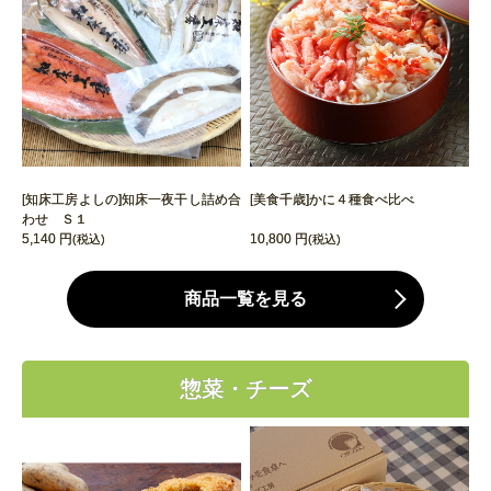
[知床工房よしの]知床一夜干し詰め合
[美食千歳]かに４種食べ比べ
わせ Ｓ１
5,140 円
10,800 円
(税込)
(税込)
商品一覧を見る
惣菜・チーズ