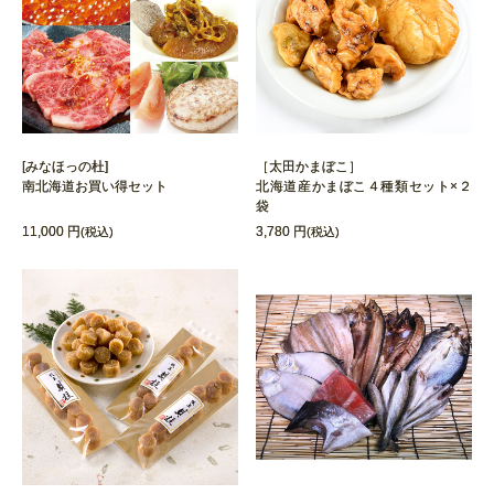
[みなほっの杜]
［太田かまぼこ］
南北海道お買い得セット
北海道産かまぼこ４種類セット×２
袋
11,000 円
3,780 円
(税込)
(税込)