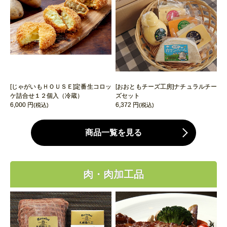
[じゃがいもＨＯＵＳＥ]定番生コロッ
[おおともチーズ工房]ナチュラルチー
ケ詰合せ１２個入（冷蔵）
ズセット
6,000 円
6,372 円
(税込)
(税込)
商品一覧を見る
肉・肉加工品