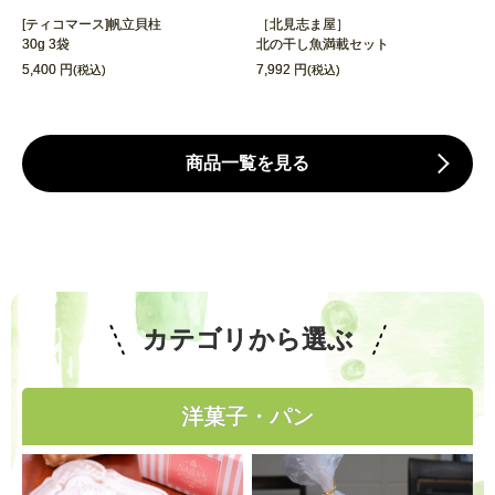
[ティコマース]帆立貝柱
［北見志ま屋］
30g 3袋
北の干し魚満載セット
5,400 円
7,992 円
(税込)
(税込)
商品一覧を見る
カテゴリから選ぶ
洋菓子・パン