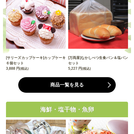
[サリーズカップケーキ]カップケーキ
[万両屋]なかしべつ生食パン＆塩パン
６個セット
セット
3,888 円
5,227 円
(税込)
(税込)
商品一覧を見る
海鮮・塩干物・魚卵