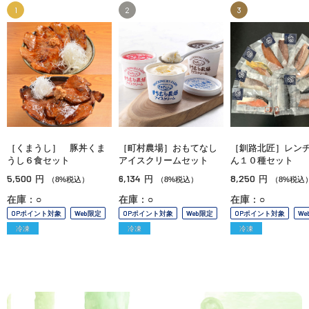
1
2
3
［くまうし］ 豚丼くま
［町村農場］おもてなし
［釧路北匠］レン
うし６食セット
アイスクリームセット
ん１０種セット
5,500
6,134
8,250
円
円
円
（8%税込）
（8%税込）
（8%税込
在庫：○
在庫：○
在庫：○
OPポイント対象
Web限定
OPポイント対象
Web限定
OPポイント対象
We
冷凍
冷凍
冷凍