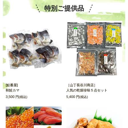
特別ご提供品
[鮭番屋]
［山丁長谷川商店］
秋鮭カマ
人気の乾燥珍味５点セット
3,500 円
5,400 円
(税込)
(税込)