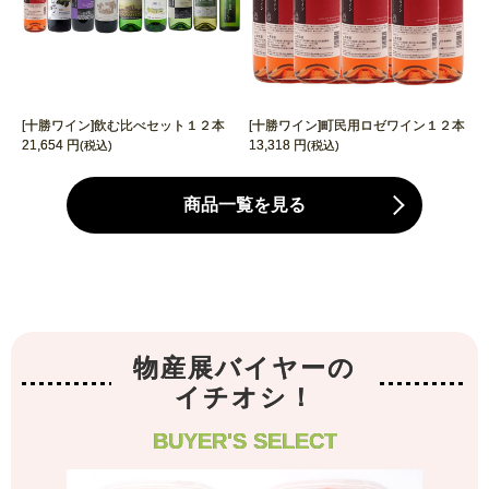
[十勝ワイン]飲む比べセット１２本
[十勝ワイン]町民用ロゼワイン１２本
21,654 円
13,318 円
(税込)
(税込)
商品一覧を見る
物産展バイヤーの
イチオシ！
BUYER'S SELECT