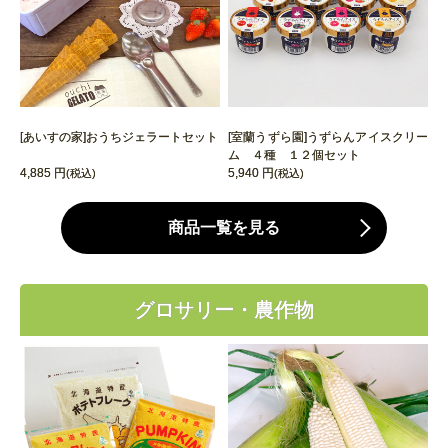
[あいすの家]おうちジェラートセット
[室蘭うずら園]うずらんアイスクリー
ム ４種 １２個セット
4,885 円
5,940 円
(税込)
(税込)
商品一覧を見る
グロサリー・農作物