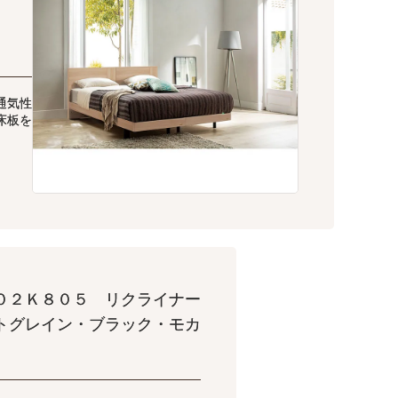
通気性
床板を
０２Ｋ８０５ リクライナー
トグレイン・ブラック・モカ