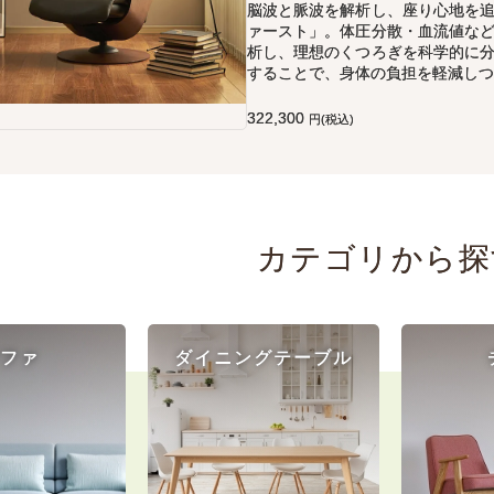
脳波と脈波を解析し、座り心地を
ァースト」。体圧分散・血流値な
析し、理想のくつろぎを科学的に
することで、身体の負担を軽減しつ
322,300
円(税込)
カテゴリから探
ファ
ダイニング
テーブル