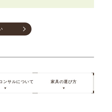
い
コンサル
について
家具の選び方