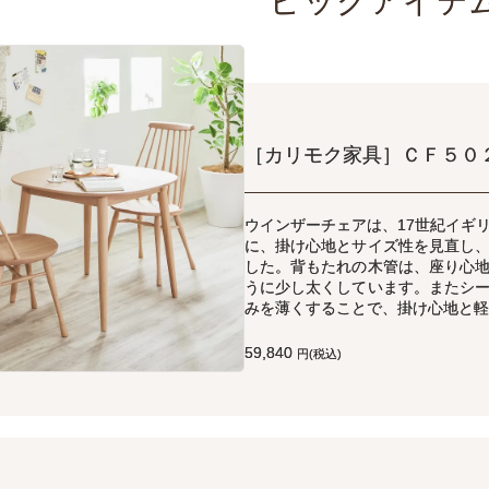
ピックアイテ
［カリモク家具］ＣＦ５０
ウインザーチェアは、17世紀イギ
に、掛け心地とサイズ性を見直し
した。背もたれの木管は、座り心
うに少し太くしています。またシ
みを薄くすることで、掛け心地と軽
59,840
円(税込)