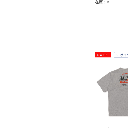
在庫：○
SALE
OPポイ