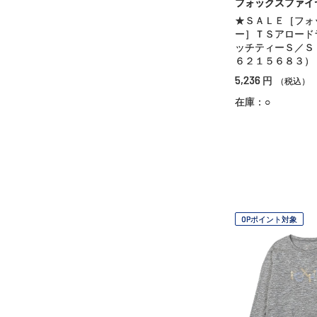
フォックスファイ
★ＳＡＬＥ［フォ
ー］ＴＳアロード
ッチティーＳ／Ｓ
６２１５６８３）
5,236
円
（税込）
在庫：○
OPポイント対象