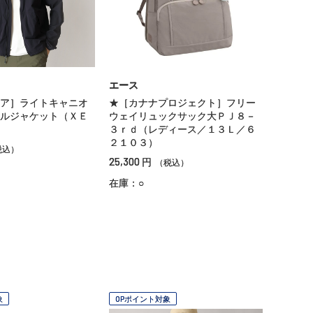
エース
ア］ライトキャニオ
★［カナナプロジェクト］フリー
ルジャケット（ＸＥ
ウェイリュックサック大ＰＪ８－
３ｒｄ（レディース／１３Ｌ／６
２１０３）
税込）
25,300
円
（税込）
在庫：○
象
OPポイント対象