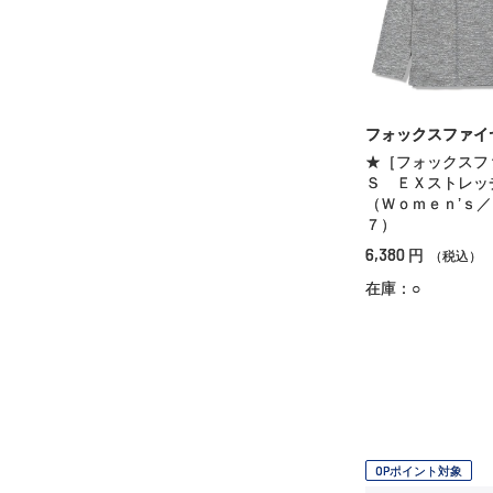
フォックスファイ
★［フォックスフ
Ｓ ＥＸストレ
（Ｗｏｍｅｎ’ｓ
７）
6,380
円
（税込）
在庫：○
OPポイント対象