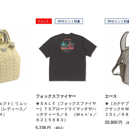
SALE
OPポイント対象
OPポイント対
フォックスファイヤー
エース
ェクト］リュッ
★ＳＡＬＥ［フォックスファイヤ
★［カナナプ
（レディース／
ー］ＴＳアロードライマッチザハ
クサックＫＭ
４）
ッチティーＳ／Ｓ （Ｍｅｎ’ｓ／
１０Ｌ／６８
６２１５６８３）
20,900
円
（
5,236
円
（税込）