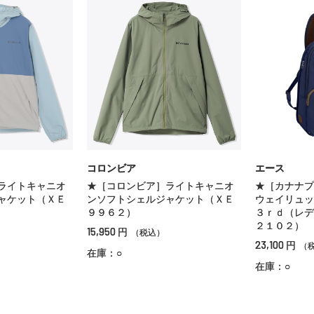
コロンビア
エース
ライトキャニオ
★［コロンビア］ライトキャニオ
★［カナナプ
ャケット（ＸＥ
ンソフトシェルジャケット（ＸＥ
ウェイリュッ
９９６２）
３ｒｄ（レデ
２１０２）
15,950
円
（税込）
23,100
円
（
在庫：○
在庫：○