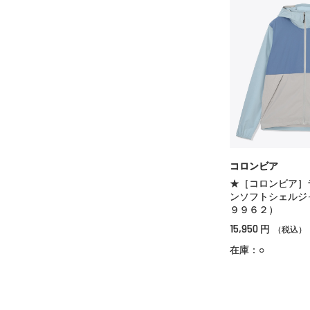
コロンビア
★［コロンビア］
ンソフトシェルジ
９９６２）
15,950
円
（税込）
在庫：○