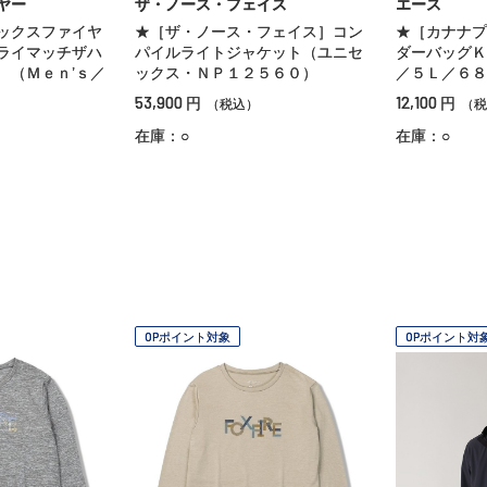
ヤー
ザ・ノース・フェイス
エース
ックスファイヤ
★［ザ・ノース・フェイス］コン
★［カナナプ
ライマッチザハ
パイルライトジャケット（ユニセ
ダーバッグＫ
 （Ｍｅｎ’ｓ／
ックス・ＮＰ１２５６０）
／５Ｌ／６
53,900
12,100
円
円
（税込）
（税
在庫：○
在庫：○
OPポイント対象
OPポイント対