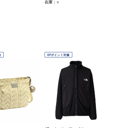
在庫：○
象
OPポイント対象