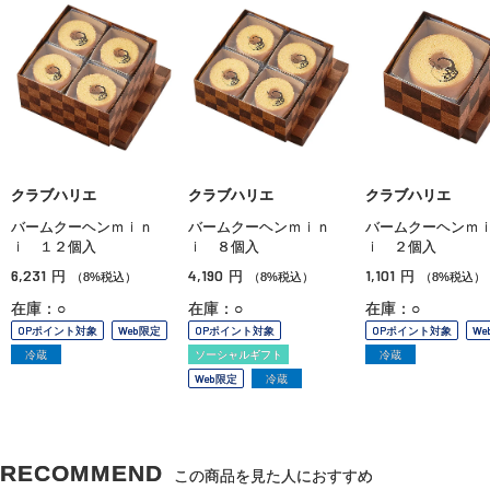
クラブハリエ
クラブハリエ
クラブハリエ
バームクーヘンｍｉｎ
バームクーヘンｍｉｎ
バームクーヘンｍ
ｉ １２個入
ｉ ８個入
ｉ ２個入
6,231
4,190
1,101
円
円
円
（8%税込）
（8%税込）
（8%税込）
在庫：○
在庫：○
在庫：○
OPポイント対象
Web限定
OPポイント対象
OPポイント対象
We
冷蔵
ソーシャルギフト
冷蔵
Web限定
冷蔵
RECOMMEND
この商品を見た人におすすめ