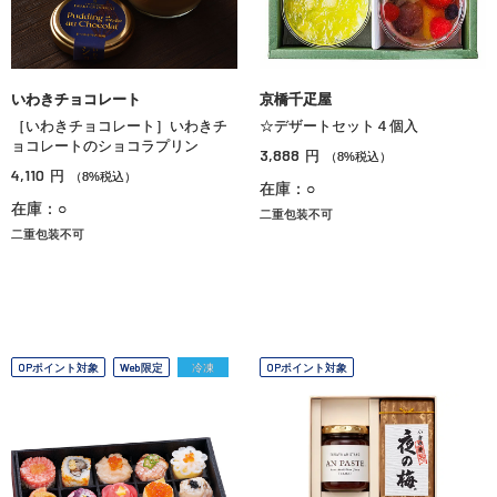
いわきチョコレート
京橋千疋屋
［いわきチョコレート］いわきチ
☆デザートセット４個入
ョコレートのショコラプリン
3,888
円
（8%税込）
4,110
円
（8%税込）
在庫：○
在庫：○
二重包装不可
二重包装不可
OPポイント対象
Web限定
冷凍
OPポイント対象