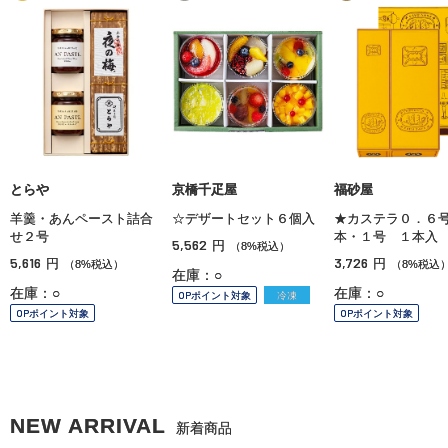
とらや
京橋千疋屋
福砂屋
羊羹・あんペースト詰合
☆デザートセット６個入
★カステラ０．６
せ２号
本・１号 １本入
5,562
円
（8%税込）
5,616
3,726
円
円
（8%税込）
（8%税込
在庫：○
在庫：○
在庫：○
OPポイント対象
冷凍
OPポイント対象
OPポイント対象
NEW ARRIVAL
新着商品