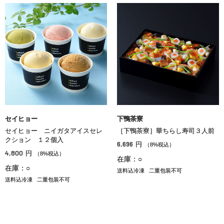
セイヒョー
下鴨茶寮
セイヒョー ニイガタアイスセレ
［下鴨茶寮］華ちらし寿司３人前
クション １２個入
6,696
円
（8%税込）
4,800
円
（8%税込）
在庫：○
在庫：○
送料込冷凍
二重包装不可
送料込冷凍
二重包装不可