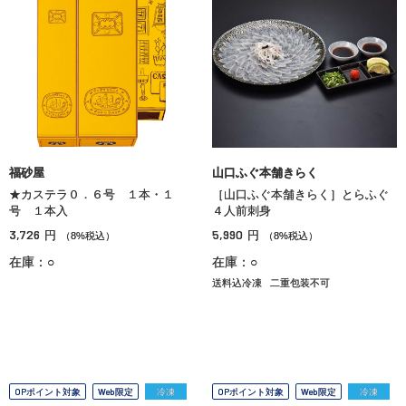
福砂屋
山口ふぐ本舗きらく
★カステラ０．６号 １本・１
［山口ふぐ本舗きらく］とらふぐ
号 １本入
４人前刺身
3,726
5,990
円
円
（8%税込）
（8%税込）
在庫：○
在庫：○
送料込冷凍
二重包装不可
OPポイント対象
Web限定
冷凍
OPポイント対象
Web限定
冷凍