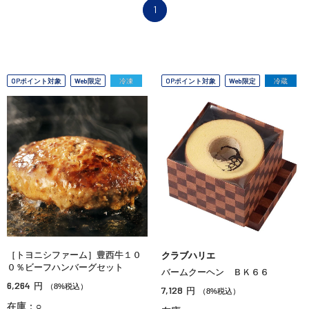
1
OPポイント対象
Web限定
冷凍
OPポイント対象
Web限定
冷蔵
［トヨニシファーム］豊西牛１０
クラブハリエ
０％ビーフハンバーグセット
バームクーヘン ＢＫ６６
6,264
円
（8%税込）
7,128
円
（8%税込）
在庫：○