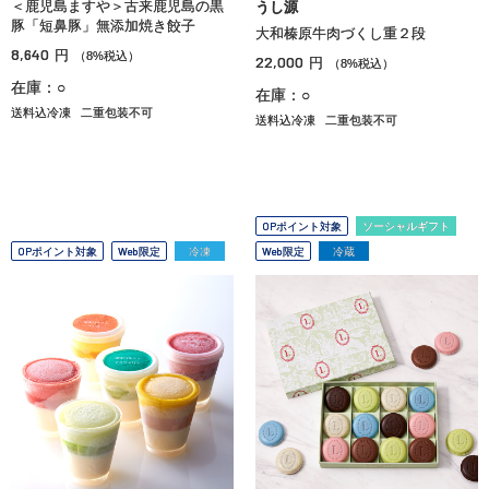
＜鹿児島ますや＞古来鹿児島の黒
うし源
豚「短鼻豚」無添加焼き餃子
大和榛原牛肉づくし重２段
8,640
円
（8%税込）
22,000
円
（8%税込）
在庫：○
在庫：○
送料込冷凍
二重包装不可
送料込冷凍
二重包装不可
OPポイント対象
ソーシャルギフト
OPポイント対象
Web限定
冷凍
Web限定
冷蔵