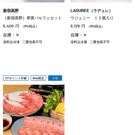
新宿高野
LADUREE（ラデュレ）
［新宿高野］果実パルフェセット
ウジェニー １２個入り
5,400
9,126
円
円
（8%税込）
（8%税込）
在庫：✕
在庫：✕
送料込冷凍
二重包装不可
送料込冷蔵
二重包装不可
OPポイント対象
Web限定
冷蔵