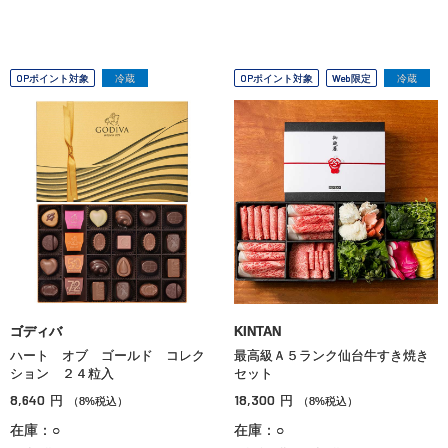
OPポイント対象
冷蔵
OPポイント対象
Web限定
冷蔵
ゴディバ
KINTAN
ハート オブ ゴールド コレク
最高級Ａ５ランク仙台牛すき焼き
ション ２４粒入
セット
8,640
18,300
円
円
（8%税込）
（8%税込）
在庫：○
在庫：○