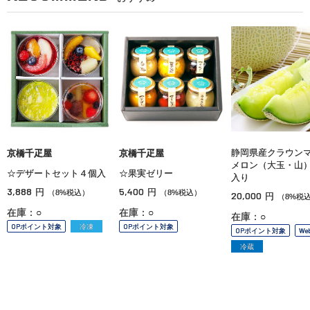
静岡県産クラウン
京橋千疋屋
京橋千疋屋
メロン（大玉・山
☆デザートセット４個入
☆果実ゼリー
入り
3,888
5,400
円
円
（8%税込）
（8%税込）
20,000
円
（8%税
在庫：○
在庫：○
在庫：○
OPポイント対象
冷凍
OPポイント対象
OPポイント対象
We
冷蔵