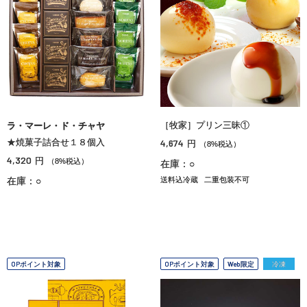
［牧家］プリン三昧①
ラ・マーレ・ド・チャヤ
★焼菓子詰合せ１８個入
4,674
円
（8%税込）
4,320
円
（8%税込）
在庫：○
在庫：○
送料込冷蔵
二重包装不可
OPポイント対象
OPポイント対象
Web限定
冷凍