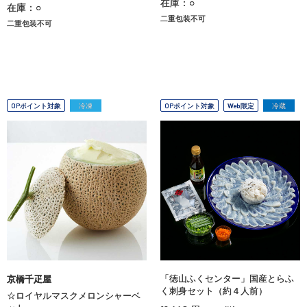
在庫：○
在庫：○
二重包装不可
二重包装不可
OPポイント対象
冷凍
OPポイント対象
Web限定
冷蔵
「徳山ふくセンター」国産とらふ
京橋千疋屋
く刺身セット（約４人前）
☆ロイヤルマスクメロンシャーベ