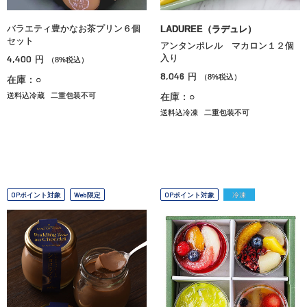
バラエティ豊かなお茶プリン６個
LADUREE（ラデュレ）
セット
アンタンポレル マカロン１２個
4,400
入り
円
（8%税込）
8,046
円
（8%税込）
在庫：○
送料込冷蔵
二重包装不可
在庫：○
送料込冷凍
二重包装不可
OPポイント対象
Web限定
OPポイント対象
冷凍