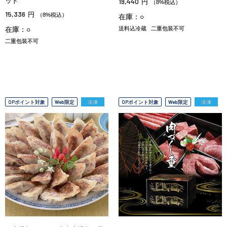
ット
19,440
円
（8%税込）
15,336
円
（8%税込）
在庫：○
在庫：○
送料込冷蔵
二重包装不可
二重包装不可
OPポイント対象
Web限定
冷凍
OPポイント対象
Web限定
冷凍