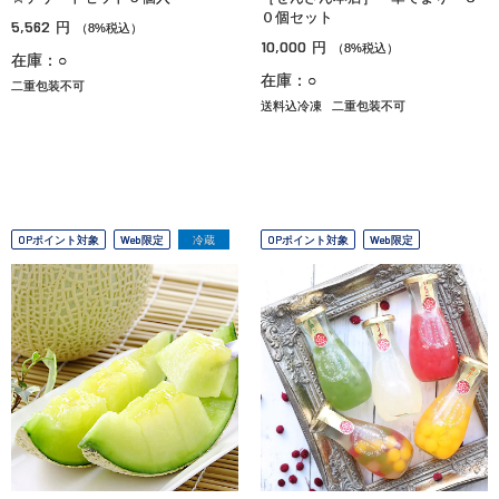
０個セット
5,562
円
（8%税込）
10,000
円
（8%税込）
在庫：○
在庫：○
二重包装不可
送料込冷凍
二重包装不可
OPポイント対象
Web限定
冷蔵
OPポイント対象
Web限定