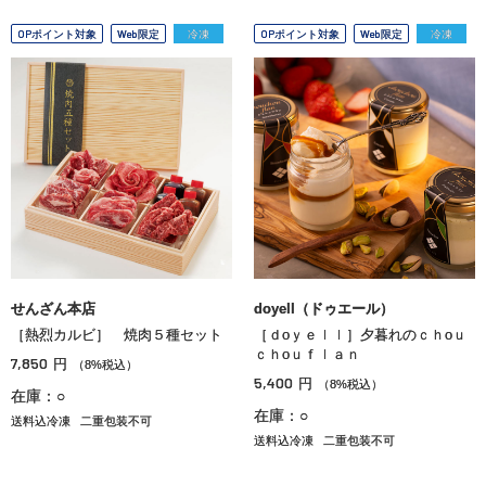
OPポイント対象
Web限定
冷凍
OPポイント対象
Web限定
冷凍
せんざん本店
doyell（ドゥエール）
［熱烈カルビ］ 焼肉５種セット
［ｄоｙｅｌｌ］夕暮れのｃｈоｕ
ｃｈоｕｆｌａｎ
7,850
円
（8%税込）
5,400
円
（8%税込）
在庫：○
在庫：○
送料込冷凍
二重包装不可
送料込冷凍
二重包装不可