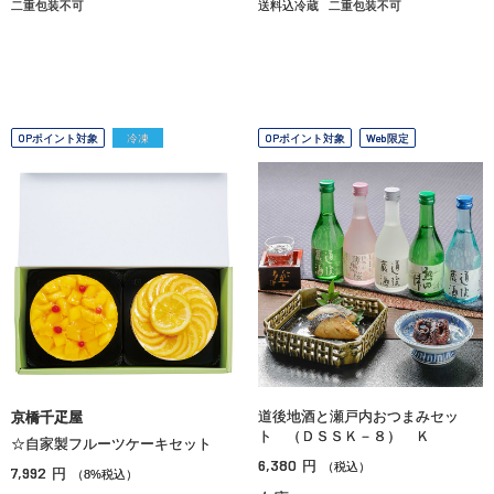
二重包装不可
送料込冷蔵
二重包装不可
OPポイント対象
冷凍
OPポイント対象
Web限定
道後地酒と瀬戸内おつまみセッ
京橋千疋屋
ト （ＤＳＳＫ－８） Ｋ
☆自家製フルーツケーキセット
6,380
円
（税込）
7,992
円
（8%税込）