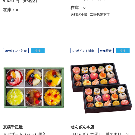
4,320
円
（8%税込）
在庫：○
在庫：○
送料込冷蔵
二重包装不可
OPポイント対象
冷凍
OPポイント対象
Web限定
冷凍
京橋千疋屋
せんざん本店
☆デザートセット６個入
［せんざん本店］ 華てまり ３