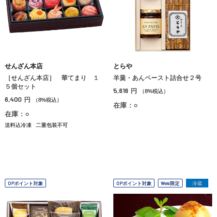
せんざん本店
とらや
［せんざん本店］ 華てまり １
羊羹・あんペースト詰合せ２号
５個セット
5,616
円
（8%税込）
6,400
円
（8%税込）
在庫：○
在庫：○
送料込冷凍
二重包装不可
OPポイント対象
OPポイント対象
Web限定
冷蔵