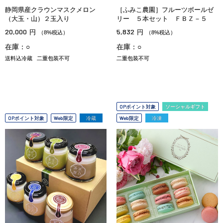
静岡県産クラウンマスクメロン
［ふみこ農園］フルーツボールゼ
（大玉・山）２玉入り
リー ５本セット ＦＢＺ－５
20,000
5,832
円
円
（8%税込）
（8%税込）
在庫：○
在庫：○
送料込冷蔵
二重包装不可
二重包装不可
OPポイント対象
ソーシャルギフト
OPポイント対象
Web限定
冷蔵
Web限定
冷凍