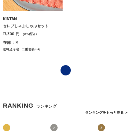
KINTAN
セレブしゃぶしゃぶセット
17,300
円
（8%税込）
在庫：✕
送料込冷蔵
二重包装不可
1
RANKING
ランキング
ランキングを
もっと見る
＞
1
2
3