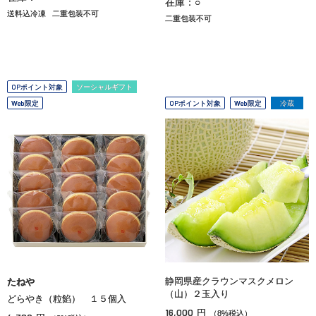
在庫：○
送料込冷凍
二重包装不可
二重包装不可
OPポイント対象
ソーシャルギフト
Web限定
OPポイント対象
Web限定
冷蔵
静岡県産クラウンマスクメロン
たねや
（山）２玉入り
どらやき（粒餡） １５個入
16,000
円
（8%税込）