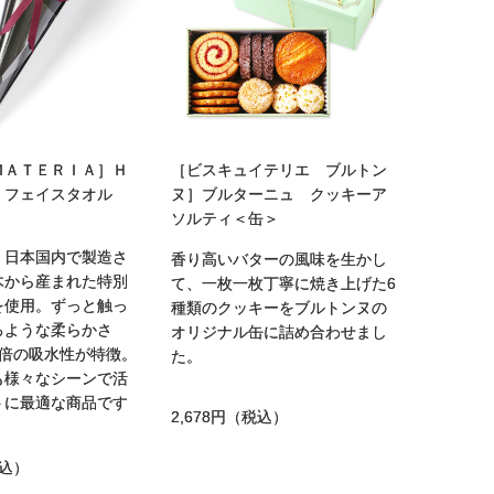
ＭＡＴＥＲＩＡ］Ｈ
［ビスキュイテリエ ブルトン
 フェイスタオル
ヌ］ブルターニュ クッキーア
ソルティ＜缶＞
、日本国内で製造さ
香り高いバターの風味を生かし
木から産まれた特別
て、一枚一枚丁寧に焼き上げた6
を使用。ずっと触っ
種類のクッキーをブルトンヌの
るような柔らかさ
オリジナル缶に詰め合わせまし
4倍の吸水性が特徴。
た。
も様々なシーンで活
トに最適な商品です
2,678円
（税込）
込）