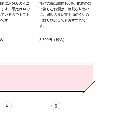
内側にお好みのイニ
能作の錫は純度100%。能作の器
ます。限定BOXで
で楽しむお酒は、格別な味わい
っているのでギフト
に。縁起の良い富士山のぐい呑
めです！
は贈り物としてもおすすめで
す。
込）
5,500円
（税込）
4
5