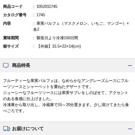
商品コード
1052011745
カタログ番号
1745
内容
果実パルフェ（マスクメロン、いちご、マンゴー）×
各2
賞味期間
製造日より冷凍150日間
箱サイズ
【外箱】15.5×22×14(cm)
商品特長
フルーティーな果実パルフェは、なめらかなアングレーズムースにフル
ーツソースとシャーベットを重ねたデザートです。
ジューシーなフルーツソースには果実サブレをしのばせて、アクセント
のある食感に仕上げました。
冷凍庫から取り出し、冷蔵庫で15～20分置きます。少し溶けてきたら食
べごろです。
お届けについて