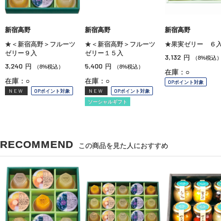
新宿高野
新宿高野
新宿高野
★＜新宿高野＞フルーツ
★＜新宿高野＞フルーツ
★果実ゼリー ６
ゼリー９入
ゼリー１５入
3,132
円
（8%税込
3,240
5,400
円
円
（8%税込）
（8%税込）
在庫：○
在庫：○
在庫：○
OPポイント対象
NEW
OPポイント対象
NEW
OPポイント対象
ソーシャルギフト
RECOMMEND
この商品を見た人におすすめ