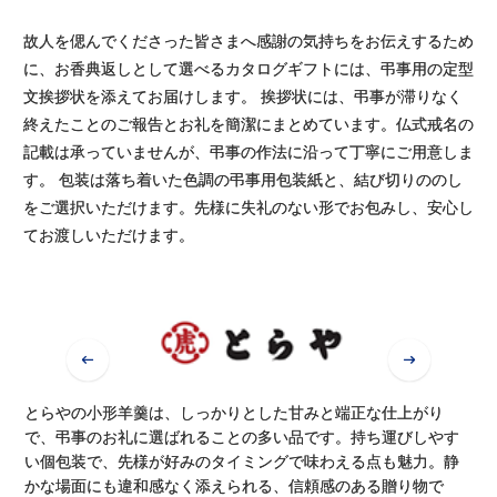
故人を偲んでくださった皆さまへ感謝の気持ちをお伝えするため
に、お香典返しとして選べるカタログギフトには、弔事用の定型
文挨拶状を添えてお届けします。 挨拶状には、弔事が滞りなく
終えたことのご報告とお礼を簡潔にまとめています。仏式戒名の
記載は承っていませんが、弔事の作法に沿って丁寧にご用意しま
す。 包装は落ち着いた色調の弔事用包装紙と、結び切りののし
をご選択いただけます。先様に失礼のない形でお包みし、安心し
てお渡しいただけます。
山本海苔店の海苔は、軽やかに使える実用性と確かな品質で、
香典返しとして定評があります。日々の食卓に取り入れやす
く、気負いなく受け取っていただける点が特徴。シンプルで整
ったギフトは、控えめな場面にもすっと馴染みます。