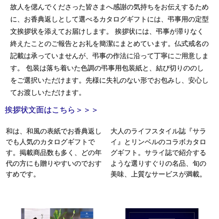
故人を偲んでくださった皆さまへ感謝の気持ちをお伝えするため
に、お香典返しとして選べるカタログギフトには、弔事用の定型
文挨拶状を添えてお届けします。 挨拶状には、弔事が滞りなく
終えたことのご報告とお礼を簡潔にまとめています。仏式戒名の
記載は承っていませんが、弔事の作法に沿って丁寧にご用意しま
す。 包装は落ち着いた色調の弔事用包装紙と、結び切りののし
をご選択いただけます。先様に失礼のない形でお包みし、安心し
てお渡しいただけます。
挨拶状文面はこちら＞＞＞
和は、和風の表紙でお香典返し
大人のライフスタイル誌『サラ
でも人気のカタログギフトで
イ』とリンベルのコラボカタロ
す。掲載商品数も多く、どの年
グギフト。サライ誌で紹介する
代の方にも贈りやすいのでおす
ような選りすぐりの名品、旬の
すめです。
美味、上質なサービスが満載。