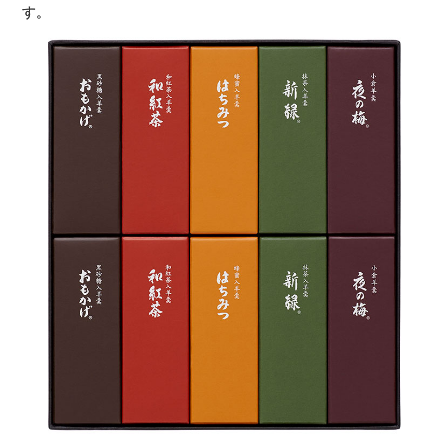
［山本海苔店］海苔詰合せ