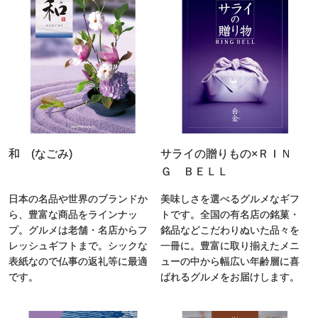
和 (なごみ)
サライの贈りもの×ＲＩＮ
Ｇ ＢＥＬＬ
日本の名品や世界のブランドか
美味しさを選べるグルメなギフ
ら、豊富な商品をラインナッ
トです。全国の有名店の銘菓・
プ。グルメは老舗・名店からフ
銘品などこだわりぬいた品々を
レッシュギフトまで。シックな
一冊に。豊富に取り揃えたメニ
表紙なので仏事の返礼等に最適
ューの中から幅広い年齢層に喜
です。
ばれるグルメをお届けします。