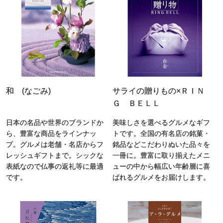
和 (なごみ)
サライの贈りもの×ＲＩＮ
Ｇ ＢＥＬＬ
日本の名品や世界のブランドか
美味しさを選べるグルメなギフ
ら、豊富な商品をラインナッ
トです。全国の有名店の銘菓・
プ。グルメは老舗・名店からフ
銘品などこだわりぬいた品々を
レッシュギフトまで。シックな
一冊に。豊富に取り揃えたメニ
表紙なので仏事の返礼等に最適
ューの中から幅広い年齢層に喜
です。
ばれるグルメをお届けします。