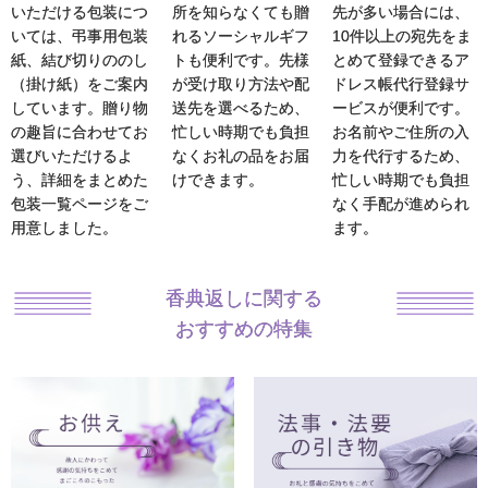
いただける包装につ
所を知らなくても贈
先が多い場合には、
いては、弔事用包装
れるソーシャルギフ
10件以上の宛先をま
紙、結び切りののし
トも便利です。先様
とめて登録できるア
（掛け紙）をご案内
が受け取り方法や配
ドレス帳代行登録サ
しています。贈り物
送先を選べるため、
ービスが便利です。
の趣旨に合わせてお
忙しい時期でも負担
お名前やご住所の入
選びいただけるよ
なくお礼の品をお届
力を代行するため、
う、詳細をまとめた
けできます。
忙しい時期でも負担
包装一覧ページをご
なく手配が進められ
用意しました。
ます。
香典返しに関する
おすすめの特集