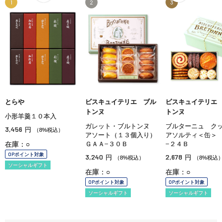
1
2
3
とらや
ビスキュイテリエ ブル
ビスキュイテリエ
トンヌ
トンヌ
小形羊羹１０本入
ガレット・ブルトンヌ
ブルターニュ ク
3,456
円
（8%税込）
アソート（１３個入り）
アソルティ＜缶＞
在庫：○
ＧＡＡ−３０Ｂ
−２４Ｂ
OPポイント対象
3,240
2,678
円
円
（8%税込）
（8%税込
ソーシャルギフト
在庫：○
在庫：○
OPポイント対象
OPポイント対象
ソーシャルギフト
ソーシャルギフト