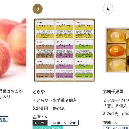
3
4
品種はおまか
とらや
京橋千疋屋
ｇ入り
＜とらや＞水羊羹９個入
☆フルーツゼ
「恵」８個入
3,240
円
（8%税込）
3,240
円
（8
在庫：○
対象
在庫：○
NEW
OPポイント対象
ソーシャルギフト
OPポイント対象