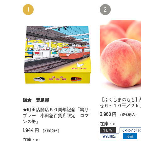
1
2
【ふくしまのもも】
鎌倉 豊島屋
せ６～１０玉／２ｋ
★町田店開店５０周年記念「鳩サ
3,980
円
（8%税込）
ブレー 小田急百貨店限定 ロマ
ンス缶」
在庫：○
1,944
円
NEW
OPポイント
（8%税込）
Web限定
冷蔵
在庫：○