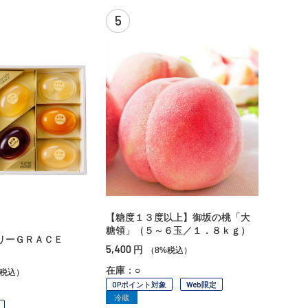
5
【糖度１３度以上】御坂の桃「大
糖領」（５～６玉／１．８ｋｇ）
リーＧＲＡＣＥ
5,400
円
（8%税込）
在庫：○
%税込）
OPポイント対象
Web限定
冷蔵