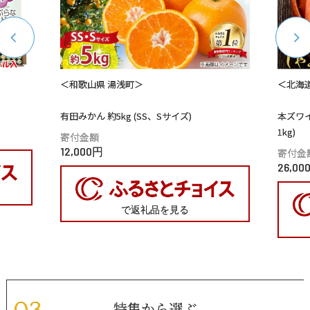
＜和歌山県 湯浅町＞
＜北海
有田みかん 約5kg (SS、Sサイズ)
本ズワ
1kg)
寄付金額
12,000円
寄付金
26,00
で返礼品を見る
特集から選ぶ