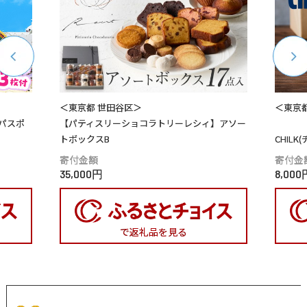
＜東京都 世田谷区＞
＜東京
パスポ
【パティスリーショコラトリーレシィ】アソー
トボックスB
CHIL
寄付金額
寄付金
35,000円
8,000
で返礼品を見る