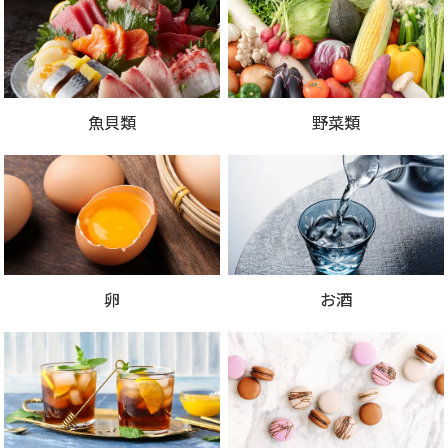
魚貝類
野菜類
卵
お酒