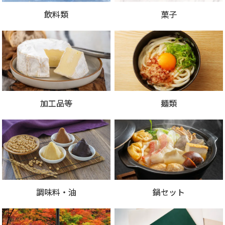
飲料類
菓子
加工品等
麺類
調味料・油
鍋セット