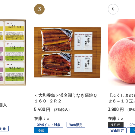
3
4
＜大和養魚＞浜名湖うなぎ蒲焼Ｑ
【ふくしまの
１６０−２Ｒ２
せ６～１０玉
個入
5,400
3,980
円
円
（8%税込）
（8
在庫：○
在庫：○
OPポイント対象
Web限定
NEW
O
対象
冷蔵
Web限定