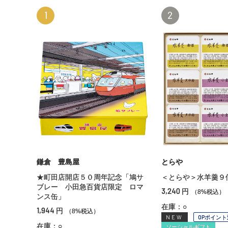
1
2
鎌倉 豊島屋
とらや
★町田店開店５０周年記念「鳩サ
＜とらや＞水羊羹９
ブレー 小田急百貨店限定 ロマ
3,240
円
（8%税込）
ンス缶」
在庫：○
1,944
円
（8%税込）
NEW
OPポイント
在庫：○
ソーシャルギフト