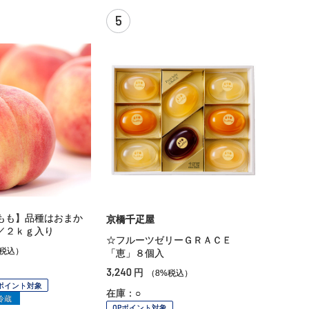
5
もも】品種はおまか
京橋千疋屋
／２ｋｇ入り
☆フルーツゼリーＧＲＡＣＥ
%税込）
「恵」８個入
3,240
円
（8%税込）
Pポイント対象
在庫：○
冷蔵
OPポイント対象